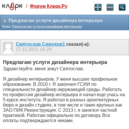
/
Форум Клерк.Ру
Святые угодники, Клерк без рекламы
прекрасен:)
Предлагаю услуги дизайнера интерьера
Тема:
Предлагаю услуги дизайнера интерьера
месяц
99
₽
3 месяца
Святослав Симуков1
сказал(-а):
259
₽
17.11.2021
18:29
-10%
полгода
Предлагаю услуги дизайнера интерьера
499
₽
Здравствуйте. меня зовут Святослав.
-15%
Отмена
Оплатить
Я дизайнер интерьеров. У меня высшее профильное
образование. В 2010 г. Я закончил ГСИИ по
специальности дизайнер окружающей среды. Работать
по профессии дизайнер интерьера я начал еще учась на
5 курсе института. Я работал в разных архитектурных
бюро и дизайн студиях, в том числе и таких крупных как
ЗАО ПИК Реконструкция. С 2013 г. я занялся частной
практикой. Работаю официально по договору. Все
оплаты подтверждаются чеками.