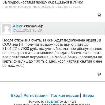
За подробностями прошу обращаться в личку.
Последний раз редактировалось Alexc; 25.11.2021 в
00:38
.
Alexc
сказал(-а):
25.11.2021
10:29
После открытия счета, также будет подключена акция , и
ООО или ИП получат возможность при оплате до
31.01.22 г. 7900 руб., получить бесплатное обслуживание
на весь срок жизни компании (входит абонентская плата,
все платежные поручения на любые банки, переводы на
карты физ.лиц до 400 тыс. мес, корп.карта и снятия с нее
50 тыс. мес.).
Вход
Регистрация
Полная версия
Вверх
Powered by
vBulletin®
Version 4.2.5