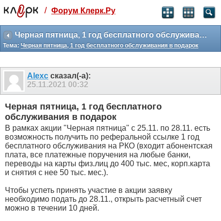
/
Форум Клерк.Ру
Святые угодники, Клерк без рекламы
прекрасен:)
Черная пятница, 1 год бесплатного обслуживания в подарок
Тема:
Черная пятница, 1 год бесплатного обслуживания в подарок
месяц
99
₽
3 месяца
Alexc
сказал(-а):
259
₽
25.11.2021
00:32
-10%
полгода
Черная пятница, 1 год бесплатного
499
₽
обслуживания в подарок
-15%
В рамках акции "Черная пятница" с 25.11. по 28.11. есть
Отмена
Оплатить
возможность получить по реферальной ссылке 1 год
бесплатного обслуживания на РКО (входит абонентская
плата, все платежные поручения на любые банки,
переводы на карты физ.лиц до 400 тыс. мес, корп.карта
и снятия с нее 50 тыс. мес.).
Чтобы успеть принять участие в акции заявку
необходимо подать до 28.11., открыть расчетный счет
можно в течении 10 дней.