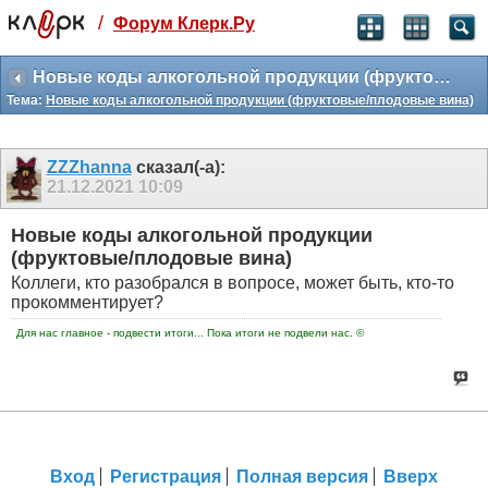
/
Форум Клерк.Ру
Святые угодники, Клерк без рекламы
прекрасен:)
Новые коды алкогольной продукции (фруктовые/плодовые вина)
Тема:
Новые коды алкогольной продукции (фруктовые/плодовые вина)
месяц
99
₽
3 месяца
ZZZhanna
сказал(-а):
259
₽
21.12.2021
10:09
-10%
полгода
Новые коды алкогольной продукции
499
₽
(фруктовые/плодовые вина)
-15%
Коллеги, кто разобрался в вопросе, может быть, кто-то
Отмена
Оплатить
прокомментирует?
Для нас главное - подвести итоги... Пока итоги не подвели нас. ©
Вход
Регистрация
Полная версия
Вверх