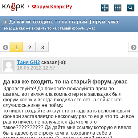
/
Форум Клерк.Ру
Святые угодники, Клерк без рекламы
прекрасен:)
Да как же входить то на старый форум..ужас
Тема:
Да как же входить то на старый форум..ужас
месяц
99
₽
3 месяца
1
2
3
259
₽
-10%
полгода
Таня GH2
сказал(-а):
16.05.2022
12:57
499
₽
-15%
Отмена
Оплатить
Да как же входить то на старый форум..ужас
Здравствуйте! Да помогите пожалуйста прям по
шагам...вот включила компьютер и в закладках был
форум клерк и всегда входила сто лет...а сейчас что
случилось,никак не пойму.
то пишет создайте аккаунт,то отгадывать велосипеды и
фонари заставляет,по нескольку раз то еще что то...и все
равно ничего не получается.Да что ж это
такое?????????? Да дайте мне ссылку которую я ввела
бы в адресную строку компа, сохранила себе в