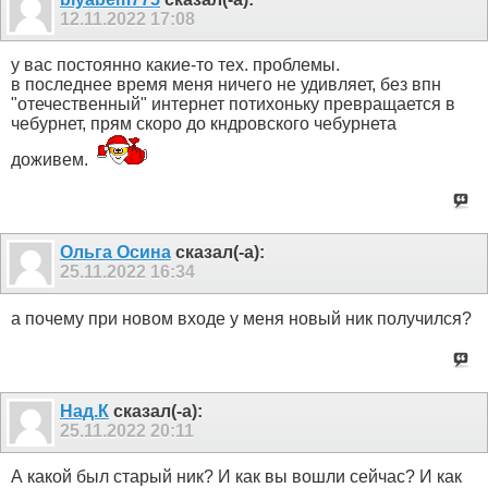
12.11.2022
17:08
у вас постоянно какие-то тех. проблемы.
в последнее время меня ничего не удивляет, без впн
"отечественный" интернет потихоньку превращается в
чебурнет, прям скоро до кндровского чебурнета
доживем.
Ольга Осина
сказал(-а):
25.11.2022
16:34
а почему при новом входе у меня новый ник получился?
Над.К
сказал(-а):
25.11.2022
20:11
А какой был старый ник? И как вы вошли сейчас? И как