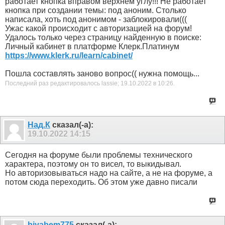
работает кнопка вправом верхнем углу!!! Не работает
кнопка при создании темы: под аноним. Столько
написала, хоть под анонимом - заблокировали(((
Ужас какой происходит с авторизацией на форум!
Удалось только через страницу найденную в поиске:
Личный кабинет в платформе Клерк.Платинум
https://www.klerk.ru/learn/cabinet/
Пошла составлять заново вопрос(( нужна помощь...
Последний раз редактировалось lassie; 19.10.2022 в
10:26
.
Над.К
сказал(-а):
19.10.2022
14:15
Сегодня на форуме были проблемы технического
характера, поэтому он то висел, то выкидывал.
Но авторизовываться надо на сайте, а не на форуме, а
потом сюда переходить. Об этом уже давно писали
biyabem775
сказал(-а):