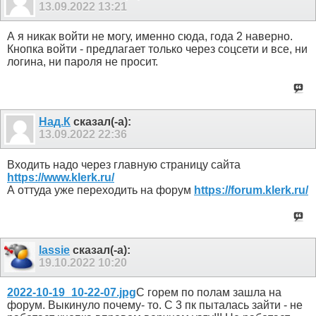
13.09.2022
13:21
А я никак войти не могу, именно сюда, года 2 наверно.
Кнопка войти - предлагает только через соцсети и все, ни
логина, ни пароля не просит.
Над.К
сказал(-а):
13.09.2022
22:36
Входить надо через главную страницу сайта
https://www.klerk.ru/
А оттуда уже переходить на форум
https://forum.klerk.ru/
lassie
сказал(-а):
19.10.2022
10:20
2022-10-19_10-22-07.jpg
С горем по полам зашла на
форум. Выкинуло почему- то. С 3 пк пыталась зайти - не