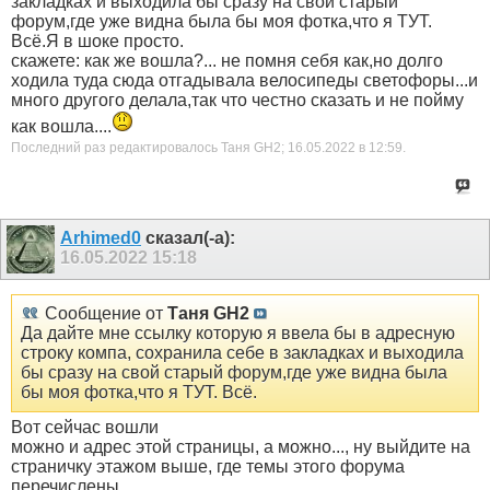
закладках и выходила бы сразу на свой старый
форум,где уже видна была бы моя фотка,что я ТУТ.
Всё.Я в шоке просто.
скажете: как же вошла?... не помня себя как,но долго
ходила туда сюда отгадывала велосипеды светофоры...и
много другого делала,так что честно сказать и не пойму
как вошла....
Последний раз редактировалось Таня GH2; 16.05.2022 в
12:59
.
Arhimed0
сказал(-а):
16.05.2022
15:18
Сообщение от
Таня GH2
Да дайте мне ссылку которую я ввела бы в адресную
строку компа, сохранила себе в закладках и выходила
бы сразу на свой старый форум,где уже видна была
бы моя фотка,что я ТУТ. Всё.
Вот сейчас вошли
можно и адрес этой страницы, а можно..., ну выйдите на
страничку этажом выше, где темы этого форума
перечислены.