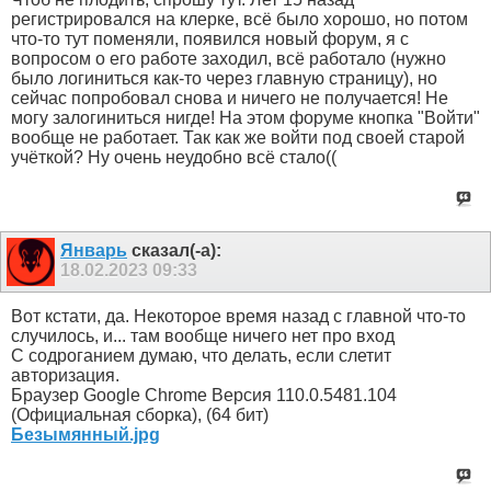
регистрировался на клерке, всё было хорошо, но потом
что-то тут поменяли, появился новый форум, я с
вопросом о его работе заходил, всё работало (нужно
было логиниться как-то через главную страницу), но
сейчас попробовал снова и ничего не получается! Не
могу залогиниться нигде! На этом форуме кнопка "Войти"
вообще не работает. Так как же войти под своей старой
учёткой? Ну очень неудобно всё стало((
Январь
сказал(-а):
18.02.2023
09:33
Вот кстати, да. Некоторое время назад с главной что-то
случилось, и... там вообще ничего нет про вход
С содроганием думаю, что делать, если слетит
авторизация.
Браузер Google Chrome Версия 110.0.5481.104
(Официальная сборка), (64 бит)
Безымянный.jpg