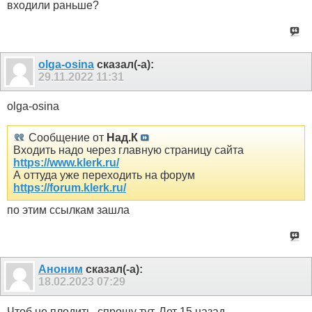
входили раньше?
olga-osina
сказал(-а):
29.11.2022
11:31
olga-osina
Сообщение от
Над.К
Входить надо через главную страницу сайта
https://www.klerk.ru/
А оттуда уже переходить на форум
https://forum.klerk.ru/
по этим ссылкам зашла
Аноним
сказал(-а):
18.02.2023
07:29
Чтоб не плодить, спрошу тут. Лет 15 назад