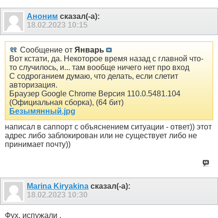
Аноним
сказал(-а):
18.02.2023
10:15
Сообщение от
Январь
Вот кстати, да. Некоторое время назад с главной что-
то случилось, и... там вообще ничего нет про вход
С содроганием думаю, что делать, если слетит
авторизация.
Браузер Google Chrome Версия 110.0.5481.104
(Официальная сборка), (64 бит)
Безымянный.jpg
написал в саппорт с объяснением ситуации - ответ)) этот
адрес либо заблокирован или не существует либо не
принимает почту))
Marina Kiryakina
сказал(-а):
18.02.2023
10:30
Фух, испужали .