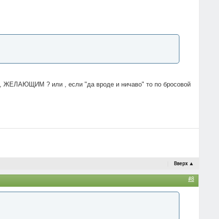
ми, ЖЕЛАЮЩИМ ? или , если "да вроде и ничаво" то по бросовой
Вверх
▲
#8