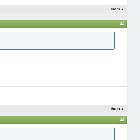
Вверх
▲
#2
Вверх
▲
#3