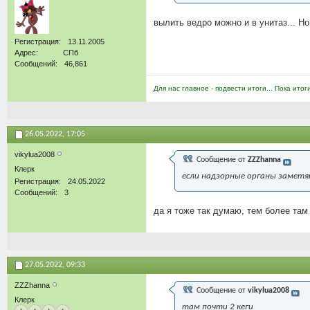
вылить ведро можно и в унитаз... Но
Регистрация
13.11.2005
Адрес
СПб
Сообщений
46,861
Для нас главное - подвести итоги... Пока итог
26.05.2022,
17:05
vikylua2008
Сообщение от
ZZZhanna
Клерк
если надзорные органы заметят
Регистрация
24.05.2022
Сообщений
3
да я тоже так думаю, тем более там 
27.05.2022,
09:33
ZZZhanna
Сообщение от
vikylua2008
Клерк
там почти 2 кеги