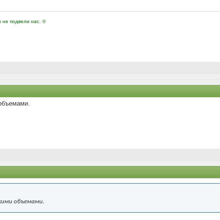
и не подвели нас. ©
 объемами.
лкими объемами.