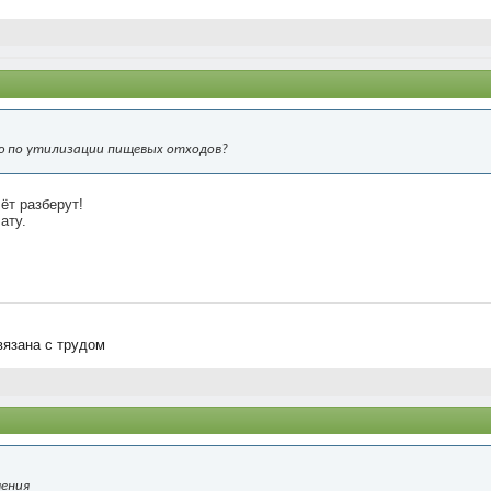
ю по утилизации пищевых отходов?
ёт разберут!
ату.
вязана с трудом
чения