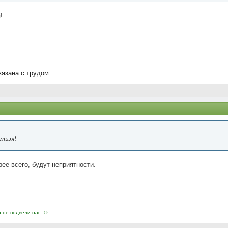
!
вязана с трудом
ельзя!
рее всего, будут неприятности.
и не подвели нас. ©