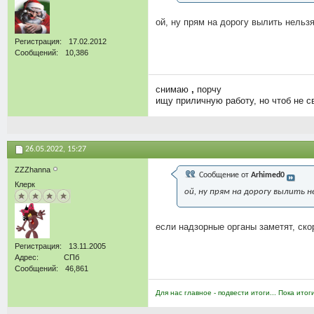
ой, ну прям на дорогу вылить нельзя
Регистрация
17.02.2012
Сообщений
10,386
снимаю
,
порчу
ищу приличную работу, но чтоб не с
26.05.2022,
15:27
ZZZhanna
Сообщение от
Arhimed0
Клерк
ой, ну прям на дорогу вылить н
если надзорные органы заметят, ско
Регистрация
13.11.2005
Адрес
СПб
Сообщений
46,861
Для нас главное - подвести итоги... Пока итог