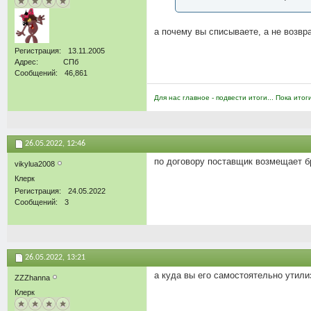
а почему вы списываете, а не возв
Регистрация
13.11.2005
Адрес
СПб
Сообщений
46,861
Для нас главное - подвести итоги... Пока итог
26.05.2022,
12:46
по договору поставщик возмещает б
vikylua2008
Клерк
Регистрация
24.05.2022
Сообщений
3
26.05.2022,
13:21
а куда вы его самостоятельно утил
ZZZhanna
Клерк