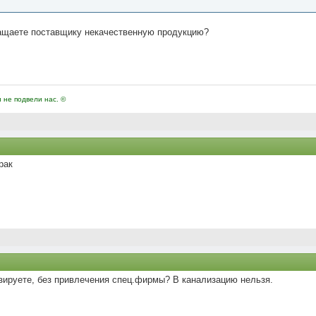
ращаете поставщику некачественную продукцию?
и не подвели нас. ©
рак
изируете, без привлечения спец.фирмы? В канализацию нельзя.