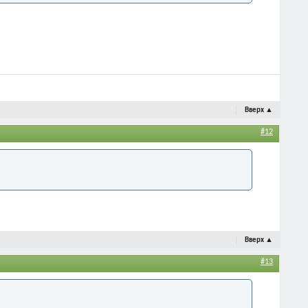
Вверх
▲
#12
Вверх
▲
#13