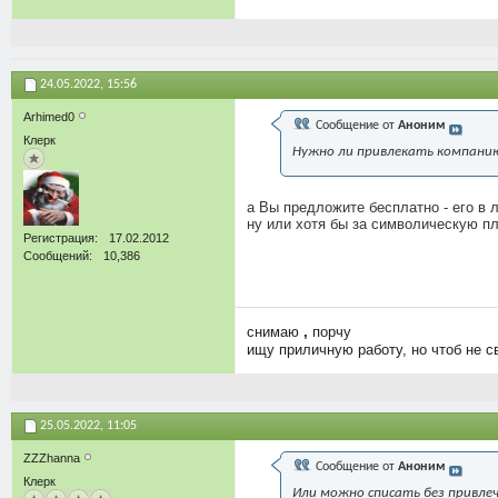
24.05.2022,
15:56
Arhimed0
Сообщение от
Аноним
Клерк
Нужно ли привлекать компани
а Вы предложите бесплатно - его в л
ну или хотя бы за символическую пл
Регистрация
17.02.2012
Сообщений
10,386
снимаю
,
порчу
ищу приличную работу, но чтоб не с
25.05.2022,
11:05
ZZZhanna
Сообщение от
Аноним
Клерк
Или можно списать без привле