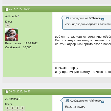
26.05.2022,
16:01
Arhimed0
Сообщение от
ZZZhanna
Клерк
если надзорные органы заметят
всё опять зависит от величины объё
Вылить ведро на квадрат земли со ст
Регистрация
17.02.2012
чё эти надзорники прямо около порог
Сообщений
10,386
снимаю
,
порчу
ищу приличную работу, но чтоб не с
26.05.2022,
16:35
ZZZhanna
Сообщение от
Arhimed0
Клерк
Вылить ведро