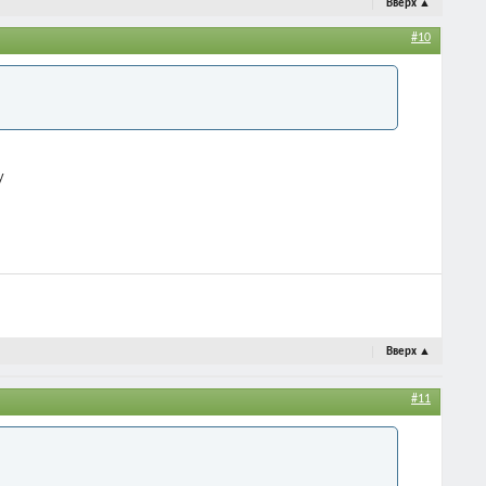
Вверх
▲
#10
у
Вверх
▲
#11