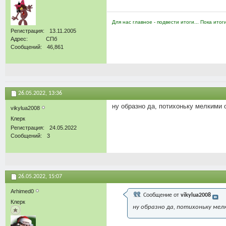
Для нас главное - подвести итоги... Пока итог
Регистрация
13.11.2005
Адрес
СПб
Сообщений
46,861
26.05.2022,
13:36
ну образно да, потихоньку мелкими
vikylua2008
Клерк
Регистрация
24.05.2022
Сообщений
3
26.05.2022,
15:07
Arhimed0
Сообщение от
vikylua2008
Клерк
ну образно да, потихоньку ме