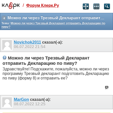
/
Форум Клерк.Ру
Святые угодники, Клерк без рекламы
прекрасен:)
Можно ли через Трезвый Декларант отправить Декларацию по пиву?
Тема:
Можно ли через Трезвый Декларант отправить Декларацию по
месяц
пиву?
99
₽
3 месяца
259
₽
Novichok2011
сказал(-а):
-10%
06.07.2022
21:54
полгода
499
₽
Можно ли через Трезвый Декларант
-15%
отправить Декларацию по пиву?
Отмена
Оплатить
Здравствуйте! Подскажите, пожалуйста, можно ли через
программу Трезвый декларант подготовить Декларацию
по пиву (форму 8) и отправить ее?
MarGon
сказал(-а):
08.07.2022
12:25