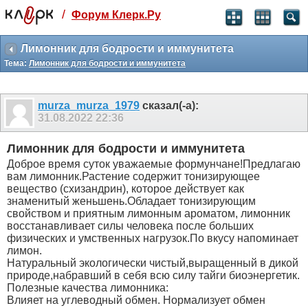
/
Форум Клерк.Ру
Святые угодники, Клерк без рекламы
прекрасен:)
Лимонник для бодрости и иммунитета
Тема:
Лимонник для бодрости и иммунитета
месяц
99
₽
3 месяца
murza_murza_1979
сказал(-а):
259
₽
31.08.2022
22:36
-10%
полгода
Лимонник для бодрости и иммунитета
499
₽
Доброе время суток уважаемые формунчане!Предлагаю
-15%
вам лимонник.Растение содержит тонизирующее
Отмена
Оплатить
вещество (схизандрин), которое действует как
знаменитый женьшень.Обладает тонизирующим
свойством и приятным лимонным ароматом, лимонник
восстанавливает силы человека после больших
физических и умственных нагрузок.По вкусу напоминает
лимон.
Натуральный экологически чистый,выращенный в дикой
природе,набравший в себя всю силу тайги биоэнергетик.
Полезные качества лимонника:
Влияет на углеводный обмен. Нормализует обмен