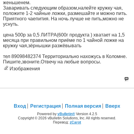
женьшенем.
Заваривать следующим образом,налейте кружку чая,
положите 1-2 чайные ложки, размешайте и можно пить.
Приятного чаепития. На ночь лучше не пить,можно не
уснуть.
цена 500р за 0,5 ЛИТРА(600г продукта ) хватает на 1,5
месяца при правильном приёме по 1 чайной ложке на
кружку чая,зёрнышки разжёвывать
тел 89098482374 Территориально нахожусь в Коломне.
Пишите,звоните.Отвечу на любые вопросы.
Изображения
Вход
Регистрация
Полная версия
Вверх
Powered by
vBulletin®
Version 4.2.5
Copyright © 2026 vBulletin Solutions, Inc. All rights reserved.
Перевод:
zCarot