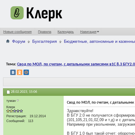
Новые сообщения
Правила
Календарь
Навигация
Форум
Бухгалтерия
Бюджетные, автономные и казенны
Тема:
Свод по МОЛ, по счетам, с детальными записями в1С 8.3 БГУ2.0
28.02.2023,
15:06
туман
Свод по МОЛ, по счетам, с детальными 
Клерк
Здравствуйте!
В БГУ 2.0 не получается сформирова
Регистрация
19.12.2014
(101,105,21,01,02,09 и т.д) и с дета
Сообщений
113
Например при увольнении, загружаем
В БГУ 1.0 был такой отчет: оборотн