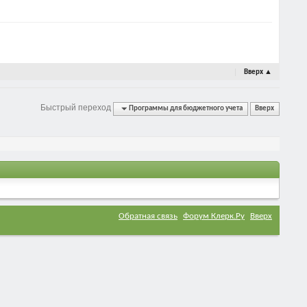
Вверх
▲
Быстрый переход
Программы для бюджетного учета
Вверх
Обратная связь
Форум Клерк.Ру
Вверх