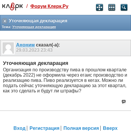
/
Форум Клерк.Ру
Святые угодники, Клерк без рекламы
прекрасен:)
Уточняющая декларация
Тема:
Уточняющая декларация
месяц
99
₽
3 месяца
Аноним
сказал(-а):
259
₽
29.03.2023
23:43
-10%
полгода
Уточняющая декларация
499
₽
Организация по производству пива в прошлом квартале
-15%
(декабрь 2022) не оформила через егаис производство и
Отмена
Оплатить
реализацию пива. Пиво реализуется в кегах. Можно ли
подать сейчас уточняющую декларацию за этот квартал,
как это сделать и будут ли штрафы?
Вход
Регистрация
Полная версия
Вверх