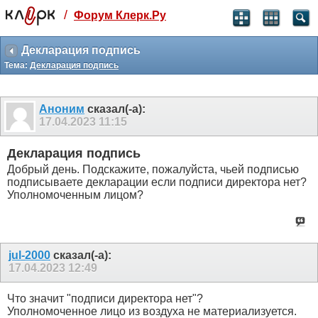
/
Форум Клерк.Ру
Святые угодники, Клерк без рекламы
прекрасен:)
Декларация подпись
Тема:
Декларация подпись
месяц
99
₽
3 месяца
Аноним
сказал(-а):
259
₽
17.04.2023
11:15
-10%
полгода
Декларация подпись
499
₽
Добрый день. Подскажите, пожалуйста, чьей подписью
-15%
подписываете декларации если подписи директора нет?
Отмена
Оплатить
Уполномоченным лицом?
jul-2000
сказал(-а):
17.04.2023
12:49
Что значит "подписи директора нет"?
Уполномоченное лицо из воздуха не материализуется.