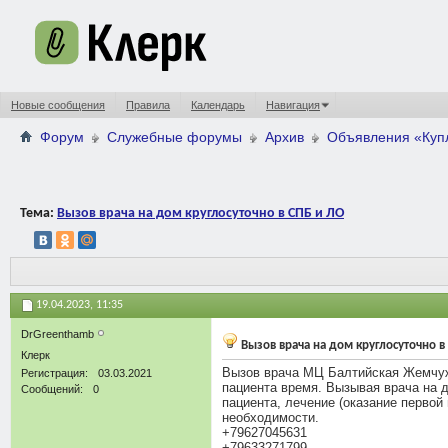
Новые сообщения
Правила
Календарь
Навигация
Форум
Служебные форумы
Архив
Объявления «Ку
Тема:
Вызов врача на дом круглосуточно в СПБ и ЛО
19.04.2023,
11:35
DrGreenthamb
Вызов врача на дом круглосуточно в
Клерк
Вызов врача МЦ Балтийская Жемчуж
Регистрация
03.03.2021
пациента время. Вызывая врача на д
Сообщений
0
пациента, лечение (оказание перво
необходимости.
+79627045631
+79633271799