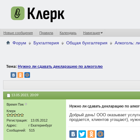
Новые сообщения
Правила
Календарь
Навигация
Форум
Бухгалтерия
Общая бухгалтерия
Алкоголь: л
Тема:
Нужно ли сдавать декларацию по алкоголю
13.05.2023,
20:09
Время Пик
Нужно ли сдавать декларацию по алко
Клерк
Добрый день! ООО оказывает услуги-
продается, клиентов угощают), нуж
Регистрация
13.05.2012
Адрес
г Екатеринбург
Сообщений
515