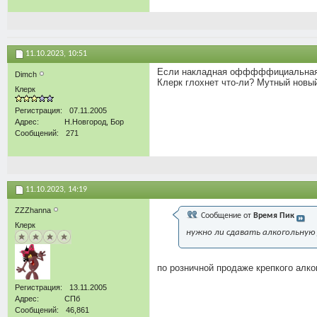
11.10.2023,
10:51
Если накладная офффффициальная,
Dimch
Клерк глохнет что-ли? Мутный новый
Клерк
Регистрация
07.11.2005
Адрес
Н.Новгород, Бор
Сообщений
271
11.10.2023,
14:19
ZZZhanna
Сообщение от
Время Пик
Клерк
нужно ли сдавать алкогольную
по розничной продаже крепкого алког
Регистрация
13.11.2005
Адрес
СПб
Сообщений
46,861