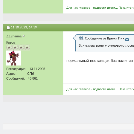
Для нас главное - подвести итоги... Пока итог
11.10.2023,
14:19
ZZZhanna
Сообщение от
Время Пик
Клерк
Закупает вино у оптового пост
нормальный поставщик без наличия у
Регистрация
13.11.2005
Адрес
СПб
Сообщений
46,861
Для нас главное - подвести итоги... Пока итог