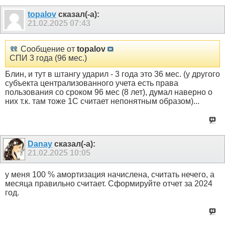
topalov
сказал(-а):
21.02.2025
07:43
Сообщение от
topalov
СПИ 3 года (96 мес.)
Блин, и тут в штангу ударил - 3 года это 36 мес. (у другого
субъекта централизованного учета есть права
пользования со сроком 96 мес (8 лет), думал наверно о
них т.к. там тоже 1С считает непонятным образом)...
Danay
сказал(-а):
21.02.2025
10:05
у меня 100 % амортизация начислена, считать нечего, а
месяца правильно считает. Сформируйте отчет за 2024
год.