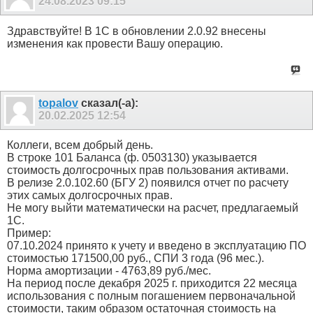
24.08.2023
09:15
Здравствуйте! В 1С в обновлении 2.0.92 внесены
изменения как провести Вашу операцию.
topalov
сказал(-а):
20.02.2025
12:54
Коллеги, всем добрый день.
В строке 101 Баланса (ф. 0503130) указывается
стоимость долгосрочных прав пользования активами.
В релизе 2.0.102.60 (БГУ 2) появился отчет по расчету
этих самых долгосрочных прав.
Не могу выйти математически на расчет, предлагаемый
1С.
Пример:
07.10.2024 принято к учету и введено в эксплуатацию ПО
стоимостью 171500,00 руб., СПИ 3 года (96 мес.).
Норма амортизации - 4763,89 руб./мес.
На период после декабря 2025 г. приходится 22 месяца
использования с полным погашением первоначальной
стоимости, таким образом остаточная стоимость на