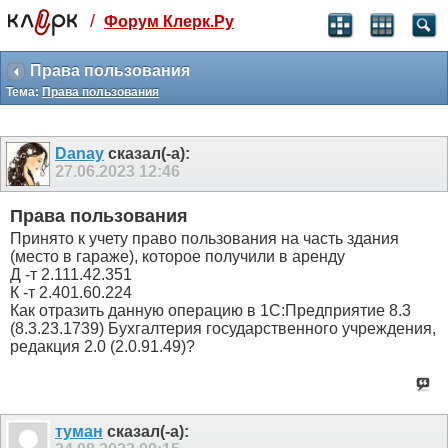
/
Форум Клерк.Ру
Святые угодники, Клерк без рекламы
прекрасен:)
Права пользования
Тема:
Права пользования
месяц
99
₽
3 месяца
Danay
сказал(-а):
259
₽
27.06.2023
12:46
-10%
полгода
Права пользования
499
₽
Принято к учету право пользования на часть здания
-15%
(место в гараже), которое получили в аренду
Отмена
Оплатить
Д -т 2.111.42.351
К -т 2.401.60.224
Как отразить данную операцию в 1С:Предприятие 8.3
(8.3.23.1739) Бухгалтерия государственного учреждения,
редакция 2.0 (2.0.91.49)?
туман
сказал(-а):