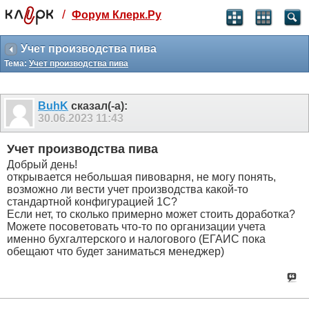
/
Форум Клерк.Ру
Святые угодники, Клерк без рекламы
прекрасен:)
Учет производства пива
Тема:
Учет производства пива
месяц
99
₽
3 месяца
BuhK
сказал(-а):
259
₽
30.06.2023
11:43
-10%
полгода
Учет производства пива
499
₽
Добрый день!
-15%
открывается небольшая пивоварня, не могу понять,
Отмена
Оплатить
возможно ли вести учет производства какой-то
стандартной конфигурацией 1С?
Если нет, то сколько примерно может стоить доработка?
Можете посоветовать что-то по организации учета
именно бухгалтерского и налогового (ЕГАИС пока
обещают что будет заниматься менеджер)