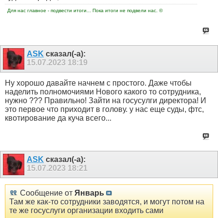
Для нас главное - подвести итоги... Пока итоги не подвели нас. ©
ASK
сказал(-а):
15.07.2023
18:19
Ну хорошо давайте начнем с простого. Даже чтобы
наделить полномочиями Нового какого то сотрудника,
нужно ??? Правильно! Зайти на госусулги директора! И
это первое что приходит в голову. у нас еще суды, фтс,
квотирование да куча всего...
ASK
сказал(-а):
15.07.2023
18:21
Сообщение от
Январь
Там же как-то сотрудники заводятся, и могут потом на
те же госуслуги организации входить сами