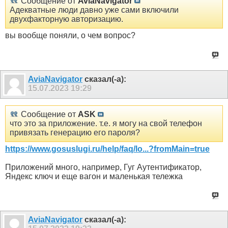
Сообщение от
AviaNavigator
Адекватные люди давно уже сами включили
двухфакторную авторизацию.
вы вообще поняли, о чем вопрос?
AviaNavigator
сказал(-а):
15.07.2023
19:29
Сообщение от
ASK
что это за приложение. т.е. я могу на свой телефон
привязать генерацию его пароля?
https://www.gosuslugi.ru/help/faq/lo...?fromMain=true
Приложений много, например, Гуг Аутентификатор,
Яндекс ключ и еще вагон и маленькая тележка
AviaNavigator
сказал(-а):