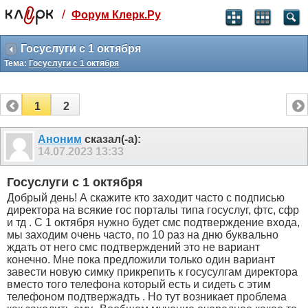
/
Форум Клерк.Ру
Святые угодники, Клерк без рекламы
прекрасен:)
Госуслуги с 1 октября
Тема:
Госуслуги с 1 октября
месяц
99
₽
3 месяца
1
2
259
₽
-10%
полгода
Аноним
сказал(-а):
14.07.2023
13:33
499
₽
-15%
Отмена
Оплатить
Госуслуги с 1 октября
Добрый день! А скажите кто заходит часто с подписью
директора на всякие гос порталы типа госуслуг, фтс, сфр
и тд . С 1 октября нужно будет смс подтверждение входа,
мы заходим очень часто, по 10 раз на дню буквально
ждать от него смс подтверждений это не вариант
конечно. Мне пока предложили только один вариант
завести новую симку прикрепить к госусулгам директора
вместо того телефона который есть и сидеть с этим
телефоном подтвержадть . Но тут возникает проблема