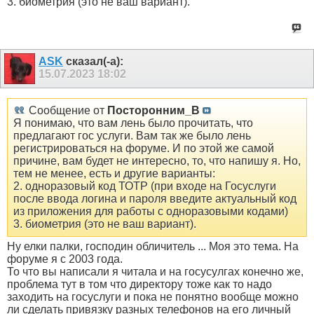
3. биометрия (это не ваш вариант).
ASK
сказал(-а):
15.07.2023
18:02
Сообщение от
Посторонним_В
Я понимаю, что вам лень было прочитать, что
предлагают гос услуги. Вам так же было лень
регистрироваться на форуме. И по этой же самой
причине, вам будет не интересно, то, что напишу я. Но,
тем не менее, есть и другие варианты:
2. одноразовый код ТОТР (при входе на Госуслуги
после ввода логина и пароля введите актуальный код
из приложения для работы с одноразовыми кодами)
3. биометрия (это не ваш вариант).
Ну елки палки, господин обличитель ... Моя это тема. На
форуме я с 2003 года.
То что вы написали я читала и на госусулгах конечно же,
проблема тут в том что директору тоже как то надо
заходить на госуслуги и пока не понятно вообще можно
ли сделать привязку разных телефонов на его личный