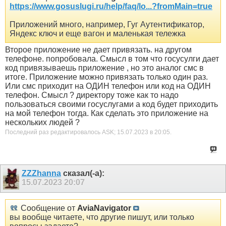
https://www.gosuslugi.ru/help/faq/lo...?fromMain=true
Приложений много, например, Гуг Аутентификатор,
Яндекс ключ и еще вагон и маленькая тележка
Второе приложение не дает привязать. на другом
телефоне. попробовала. Смысл в том что госусулги дает
код привязываешь приложение , но это аналог смс в
итоге. Приложение можно привязать только один раз.
Или смс приходит на ОДИН телефон или код на ОДИН
телефон. Смысл ? директору тоже как то надо
пользоваться своими госуслугами а код будет приходить
на мой телефон тогда. Как сделать это приложение на
нескольких людей ?
Последний раз редактировалось ASK; 15.07.2023 в
20:05
.
ZZZhanna
сказал(-а):
15.07.2023
20:07
Сообщение от
AviaNavigator
вы вообще читаете, что другие пишут, или только