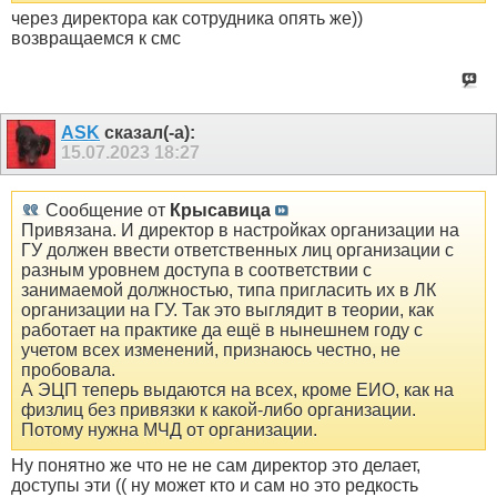
через директора как сотрудника опять же))
возвращаемся к смс
ASK
сказал(-а):
15.07.2023
18:27
Сообщение от
Крысавица
Привязана. И директор в настройках организации на
ГУ должен ввести ответственных лиц организации с
разным уровнем доступа в соответствии с
занимаемой должностью, типа пригласить их в ЛК
организации на ГУ. Так это выглядит в теории, как
работает на практике да ещё в нынешнем году с
учетом всех изменений, признаюсь честно, не
пробовала.
А ЭЦП теперь выдаются на всех, кроме ЕИО, как на
физлиц без привязки к какой-либо организации.
Потому нужна МЧД от организации.
Ну понятно же что не не сам директор это делает,
доступы эти (( ну может кто и сам но это редкость