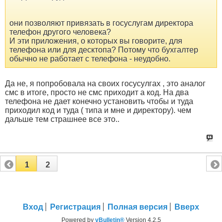
они позволяют привязать в госуслугам директора
телефон другого человека?
И эти приложения, о которых вы говорите, для
телефона или для десктопа? Потому что бухгалтер
обычно не работает с телефона - неудобно.
Да не, я попробовала на своих госусулгах , это аналог
смс в итоге, просто не смс приходит а код. На два
телефона не дает конечно установить чтобы и туда
приходил код и туда ( типа и мне и директору). чем
дальше тем страшнее все это..
1
2
Вход
Регистрация
Полная версия
Вверх
Powered by
vBulletin®
Version 4.2.5