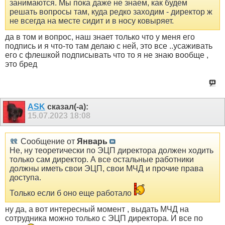
занимаются. Мы пока даже не знаем, как будем
решать вопросы там, куда редко заходим - директор ж
не всегда на месте сидит и в носу ковыряет.
да в том и вопрос, наш знает только что у меня его
подпись и я что-то там делаю с ней, это все ..усаживать
его с флешкой подписывать что то я не знаю вообще ,
это бред
ASK
сказал(-а):
15.07.2023
18:08
Сообщение от
Январь
Не, ну теоретически по ЭЦП директора должен ходить
только сам директор. А все остальные работники
должны иметь свои ЭЦП, свои МЧД и прочие права
доступа.
Только если б оно еще работало
ну да, а вот интересный момент , выдать МЧД на
сотрудника можно только с ЭЦП директора. И все по