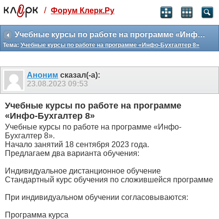
/
Форум Клерк.Ру
Святые угодники, Клерк без рекламы
прекрасен:)
Учебные курсы по работе на программе «Инфо-Бухгалтер 8»
Тема:
Учебные курсы по работе на программе «Инфо-Бухгалтер 8»
месяц
99
₽
3 месяца
Аноним
сказал(-а):
259
₽
23.08.2023
09:53
-10%
полгода
Учебные курсы по работе на программе
499
₽
«Инфо-Бухгалтер 8»
-15%
Учебные курсы по работе на программе «Инфо-
Отмена
Оплатить
Бухгалтер 8».
Начало занятий 18 сентября 2023 года.
Предлагаем два варианта обучения:
Индивидуальное дистанционное обучение
Стандартный курс обучения по сложившейся программе
При индивидуальном обучении согласовываются:
Программа курса