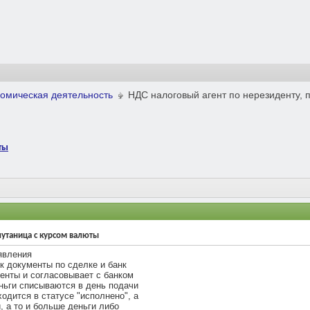
омическая деятельность
НДС налоговый агент по нерезиденту, 
ты
путаница с курсом валюты
явления
к документы по сделке и банк
менты и согласовывает с банком
еньги списываются в день подачи
одится в статусе "исполнено", а
, а то и больше деньги либо