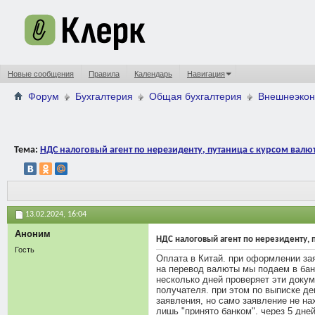
Новые сообщения
Правила
Календарь
Навигация
Форум
Бухгалтерия
Общая бухгалтерия
Внешнеэкон
Тема:
НДС налоговый агент по нерезиденту, путаница с курсом валю
13.02.2024,
16:04
Аноним
НДС налоговый агент по нерезиденту, 
Гость
Оплата в Китай. при оформлении за
на перевод валюты мы подаем в бан
несколько дней проверяет эти доку
получателя. при этом по выписке д
заявления, но само заявление не нах
лишь "принято банком". через 5 дней