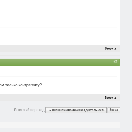
Вверх
▲
#2
том только контрагенту?
Вверх
▲
Быстрый переход
Внешнеэкономическая деятельность
Вверх