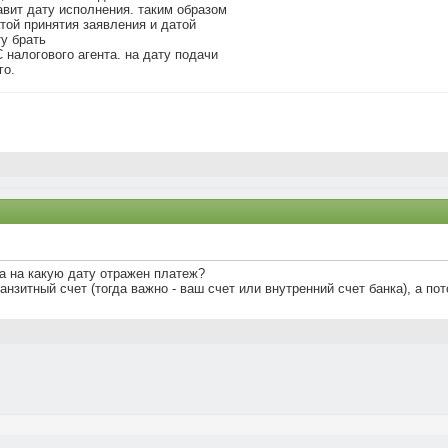
авит дату исполнения. таким образом
той принятия заявления и датой
у брать
 налогового агента. на дату подачи
го.
та на какую дату отражен платеж?
анзитный счет (тогда важно - ваш счет или внутренний счет банка), а по