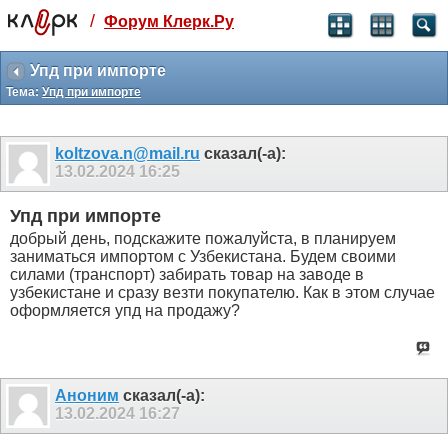
/
Форум Клерк.Ру
Святые угодники, Клерк без рекламы
прекрасен:)
Упд при импорте
Тема:
Упд при импорте
месяц
99
₽
3 месяца
koltzova.n@mail.ru
сказал(-а):
259
₽
13.02.2024
16:25
-10%
полгода
Упд при импорте
499
₽
добрый день, подскажите пожалуйста, в планируем
-15%
заниматься импортом с Узбекистана. Будем своими
Отмена
Оплатить
силами (транспорт) забирать товар на заводе в
узбекистане и сразу везти покупателю. Как в этом случае
оформляется упд на продажу?
Аноним
сказал(-а):
13.02.2024
16:27