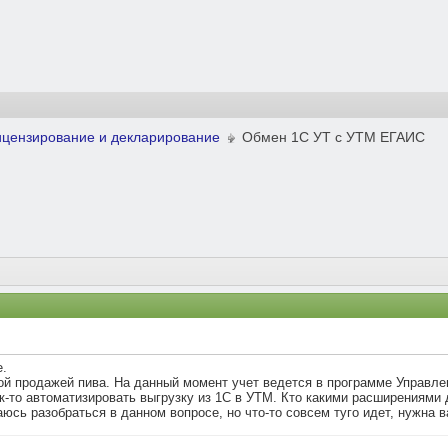
ицензирование и декларирование
Обмен 1С УТ с УТМ ЕГАИС
.
ой продажей пива. На данный момент учет ведется в программе Управл
-то автоматизировать выгрузку из 1С в УТМ. Кто какими расширениями д
сь разобраться в данном вопросе, но что-то совсем туго идет, нужна 