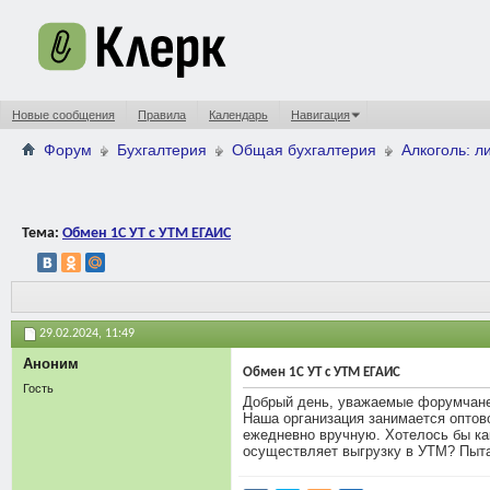
Новые сообщения
Правила
Календарь
Навигация
Форум
Бухгалтерия
Общая бухгалтерия
Алкоголь: л
Тема:
Обмен 1С УТ с УТМ ЕГАИС
29.02.2024,
11:49
Аноним
Обмен 1С УТ с УТМ ЕГАИС
Гость
Добрый день, уважаемые форумчане
Наша организация занимается оптов
ежедневно вручную. Хотелось бы как
осуществляет выгрузку в УТМ? Пытаю