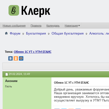
Новые сообщения
Правила
Календарь
Навигация
Форум
Бухгалтерия
Общая бухгалтерия
Алкоголь: л
Тема:
Обмен 1С УТ с УТМ ЕГАИС
29.02.2024,
11:49
Аноним
Обмен 1С УТ с УТМ ЕГАИС
Гость
Добрый день, уважаемые форумчане
Наша организация занимается оптов
ежедневно вручную. Хотелось бы как
осуществляет выгрузку в УТМ? Пытаю