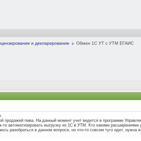
ицензирование и декларирование
Обмен 1С УТ с УТМ ЕГАИС
.
ой продажей пива. На данный момент учет ведется в программе Управл
-то автоматизировать выгрузку из 1С в УТМ. Кто какими расширениями д
сь разобраться в данном вопросе, но что-то совсем туго идет, нужна 