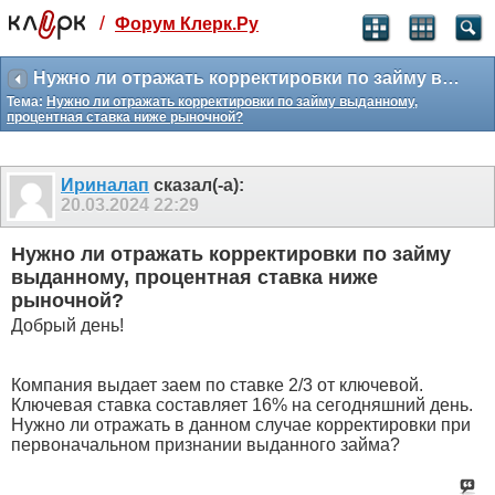
/
Форум Клерк.Ру
Святые угодники, Клерк без рекламы
прекрасен:)
Нужно ли отражать корректировки по займу выданному, процентная ставка ниже рыночной?
Тема:
Нужно ли отражать корректировки по займу выданному,
месяц
процентная ставка ниже рыночной?
99
₽
3 месяца
259
₽
Ириналап
сказал(-а):
-10%
20.03.2024
22:29
полгода
499
₽
Нужно ли отражать корректировки по займу
-15%
выданному, процентная ставка ниже
Отмена
Оплатить
рыночной?
Добрый день!
Компания выдает заем по ставке 2/3 от ключевой.
Ключевая ставка составляет 16% на сегодняшний день.
Нужно ли отражать в данном случае корректировки при
первоначальном признании выданного займа?