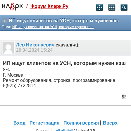
/
Форум Клерк.Ру
Святые угодники, Клерк без рекламы
прекрасен:)
ИП ищут клиентов на УСН, которым нужен кэш
Тема:
ИП ищут клиентов на УСН, которым нужен кэш
месяц
99
₽
3 месяца
Лев Николаевич
сказал(-а):
259
₽
29.04.2024
15:24
-10%
полгода
ИП ищут клиентов на УСН, которым нужен кэш
499
₽
8%
-15%
Г. Москва
Отмена
Оплатить
Ремонт оборудования, стройка, программирование
8(925) 7722814
Вход
Регистрация
Полная версия
Вверх
Powered by
vBulletin®
Version 4.2.5