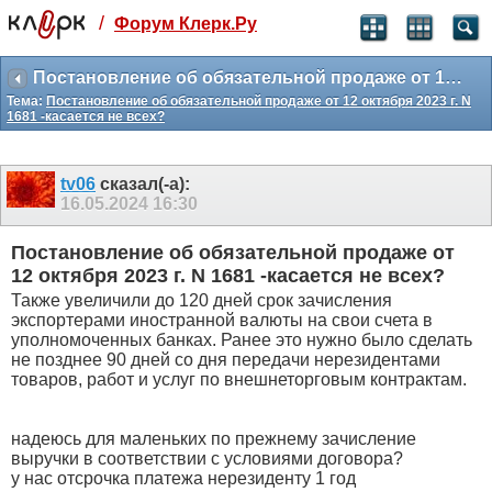
/
Форум Клерк.Ру
Святые угодники, Клерк без рекламы
прекрасен:)
Постановление об обязательной продаже от 12 октября 2023 г. N 1681 -касается не всех?
Тема:
Постановление об обязательной продаже от 12 октября 2023 г. N
месяц
1681 -касается не всех?
99
₽
3 месяца
259
₽
tv06
сказал(-а):
-10%
16.05.2024
16:30
полгода
499
₽
Постановление об обязательной продаже от
-15%
12 октября 2023 г. N 1681 -касается не всех?
Отмена
Оплатить
Также увеличили до 120 дней срок зачисления
экспортерами иностранной валюты на свои счета в
уполномоченных банках. Ранее это нужно было сделать
не позднее 90 дней со дня передачи нерезидентами
товаров, работ и услуг по внешнеторговым контрактам.
надеюсь для маленьких по прежнему зачисление
выручки в соответствии с условиями договора?
у нас отсрочка платежа нерезиденту 1 год