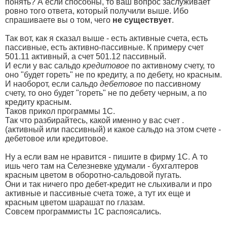
понять? А если способны, то ваш вопрос заслуживает
ровно того ответа, который получили выше. Ибо
спрашиваете вы о том, чего
не существует
.
Так вот, как я сказал выше - есть активные счета, есть
пассивные, есть активно-пассивные. К примеру счет
501.11 активный, а счет 501.12 пассивный.
И если у вас сальдо
кредитовое
по активному счету, то
оно "будет гореть" не по кредиту, а по дебету, но красным.
И наоборот, если сальдо
дебетовое
по пассивному
счету, то оно будет "гореть" не по дебету черным, а по
кредиту красным.
Таков прикол программы 1С.
Так что разбирайтесь, какой именно у вас счет .
(активный или пассивный) и какое сальдо на этом счете -
дебетовое или кредитовое.
Ну а если вам не нравится - пишите в фирму 1С. А то
ишь чего там на Селезневке удумали - бухгалтеров
красным цветом в оборотно-сальдовой пугать.
Они и так ничего про дебет-кредит не слыхивали и про
активные и пассивные счета тоже, а тут их еще и
красным цветом шарашат по глазам.
Совсем программисты 1С распоясались.