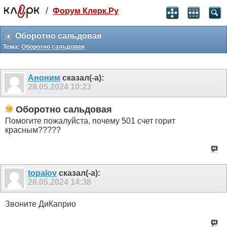
/
Форум Клерк.Ру
Святые угодники, Клерк без рекламы
прекрасен:)
Оборотно сальдовая
Тема:
Оборотно сальдовая
месяц
99
₽
3 месяца
Аноним
сказал(-а):
259
₽
28.05.2024
10:23
-10%
полгода
Оборотно сальдовая
499
₽
Помогите пожалуйста, почему 501 счет горит
-15%
красным?????
Отмена
Оплатить
topalov
сказал(-а):
28.05.2024
14:38
Звоните ДиКаприо