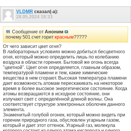
VLDMR
сказал(-а):
28.05.2024
18:33
Сообщение от
Аноним
почему 501 счет горит
красным
?????
От чего зависит цвет огня?
В лабораторных условиях можно добиться бесцветного
огня, который можно определить лишь по колебанию
воздуха в области горения. Бытовой же огонь всегда
"цветной". Цвет огня определяется, главным образом,
температурой пламени и тем, какие химические
вещества в нем сгорают. Высокая температура пламени
дает возможность атомам перескакивать на некоторое
время в более высокое энергетическое состояние. Когда
атомы возвращаются в исходное состояние, они
излучают свет с определённой длиной волны. Она
соответствует структуре электронных оболочек данного
элемента.
Знаменитый голубой огонек, который можно видеть при
горении природного газа, обусловлен угарным газом,
который и дает этот оттенок. Угарный газ, молекула
которого состоит из одного атома кислорода и одного