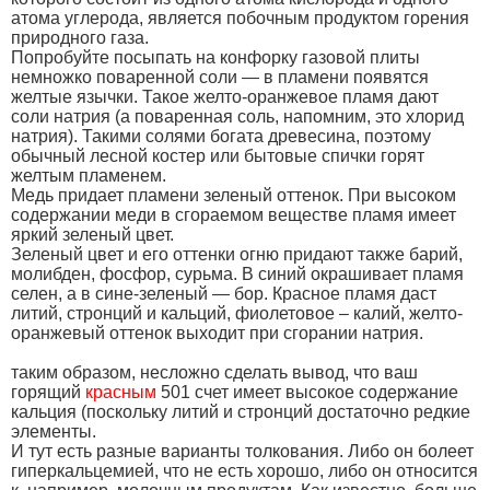
атома углерода, является побочным продуктом горения
природного газа.
Попробуйте посыпать на конфорку газовой плиты
немножко поваренной соли ― в пламени появятся
желтые язычки. Такое желто-оранжевое пламя дают
соли натрия (а поваренная соль, напомним, это хлорид
натрия). Такими солями богата древесина, поэтому
обычный лесной костер или бытовые спички горят
желтым пламенем.
Медь придает пламени зеленый оттенок. При высоком
содержании меди в сгораемом веществе пламя имеет
яркий зеленый цвет.
Зеленый цвет и его оттенки огню придают также барий,
молибден, фосфор, сурьма. В синий окрашивает пламя
селен, а в сине-зеленый ― бор. Красное пламя даст
литий, стронций и кальций, фиолетовое – калий, желто-
оранжевый оттенок выходит при сгорании натрия.
таким образом, несложно сделать вывод, что ваш
горящий
красным
501 счет имеет высокое содержание
кальция (поскольку литий и стронций достаточно редкие
элементы.
И тут есть разные варианты толкования. Либо он болеет
гиперкальцемией, что не есть хорошо, либо он относится