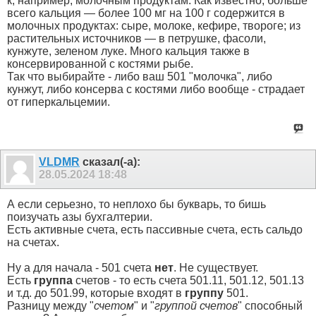
к, например, молочным продуктам. Как известно, больше
всего кальция — более 100 мг на 100 г содержится в
молочных продуктах: сыре, молоке, кефире, твороге; из
растительных источников — в петрушке, фасоли,
кунжуте, зеленом луке. Много кальция также в
консервированной с костями рыбе.
Так что выбирайте - либо ваш 501 "молочка", либо
кунжут, либо консерва с костями либо вообще - страдает
от гиперкальцемии.
VLDMR
сказал(-а):
28.05.2024
18:48
А если серьезно, то неплохо бы букварь, то бишь
поизучать азы бухгалтерии.
Есть активные счета, есть пассивные счета, есть сальдо
на счетах.
Ну а для начала - 501 счета
нет
. Не существует.
Есть
группа
счетов - то есть счета 501.11, 501.12, 501.13
и т.д. до 501.99, которые входят в
группу
501.
Разницу между "
счетом
" и "
группой счетов
" способный