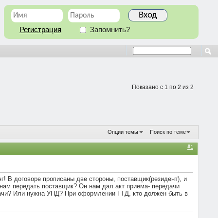
Регистрация
Запомнить?
Показано с 1 по 2 из 2
Опции темы
Поиск по теме
#1
г! В договоре прописаны две стороны, поставщик(резидент), и
 нам передать поставщик? Он нам дал акт приема- передачи
дачи? Или нужна УПД? При оформлении ГТД, кто должен быть в