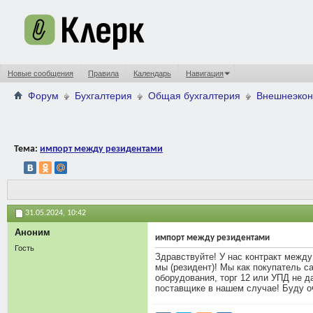
Новые сообщения
Правила
Календарь
Навигация
Форум
Бухгалтерия
Общая бухгалтерия
Внешнеэкон
Тема:
импорт между резидентами
31.05.2024,
10:42
Аноним
импорт между резидентами
Гость
Здравствуйте! У нас контракт между
мы (резидент)! Мы как покупатель 
оборудования, торг 12 или УПД не 
поставщике в нашем случае! Буду о