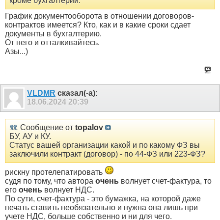
кроме бухгалтерии.
График документооборота в отношении договоров-
контрактов имеется? Кто, как и в какие сроки сдает
документы в бухгалтерию.
От него и отталкивайтесь.
Азы...)
VLDMR
сказал(-а):
18.06.2024
20:39
Сообщение от
topalov
БУ, АУ и КУ.
Статус вашей организации какой и по какому ФЗ вы
заключили контракт (договор) - по 44-ФЗ или 223-ФЗ?
рискну протелепатировать
судя по тому, что автора
очень
волнует счет-фактура, то
его
очень
волнует НДС.
По сути, счет-фактура - это бумажка, на которой даже
печать ставить необязательно и нужна она лишь при
учете НДС, больше собственно и ни для чего.