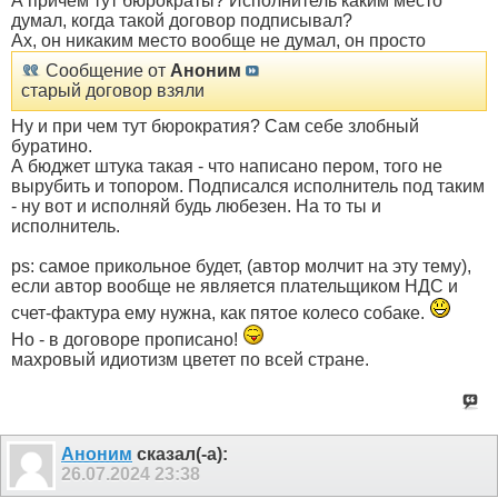
А причем тут бюрократы? Исполнитель каким место
думал, когда такой договор подписывал?
Ах, он никаким место вообще не думал, он просто
Сообщение от
Аноним
старый договор взяли
Ну и при чем тут бюрократия? Сам себе злобный
буратино.
А бюджет штука такая - что написано пером, того не
вырубить и топором. Подписался исполнитель под таким
- ну вот и исполняй будь любезен. На то ты и
исполнитель.
ps: самое прикольное будет, (автор молчит на эту тему),
если автор вообще не является плательщиком НДС и
счет-фактура ему нужна, как пятое колесо собаке.
Но - в договоре прописано!
махровый идиотизм цветет по всей стране.
Аноним
сказал(-а):
26.07.2024
23:38