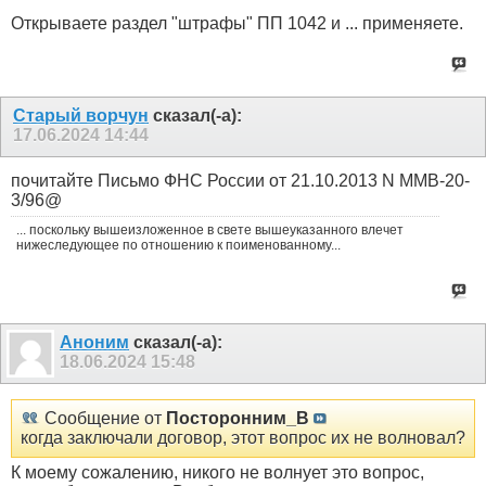
Открываете раздел "штрафы" ПП 1042 и ... применяете.
Старый ворчун
сказал(-а):
17.06.2024
14:44
почитайте Письмо ФНС России от 21.10.2013 N ММВ-20-
3/96@
... поскольку вышеизложенное в свете вышеуказанного влечет
нижеследующее по отношению к поименованному...
Аноним
сказал(-а):
18.06.2024
15:48
Сообщение от
Посторонним_В
когда заключали договор, этот вопрос их не волновал?
К моему сожалению, никого не волнует это вопрос,