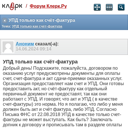
/
Форум Клерк.Ру
Святые угодники, Клерк без рекламы
прекрасен:)
УПД только как счёт-фактура
Тема:
УПД только как счёт-фактура
месяц
99
₽
3 месяца
Аноним
сказал(-а):
259
₽
14.06.2024
09:14
-10%
полгода
УПД только как счёт-фактура
499
₽
Добрый день! Подскажите, пожалуйста, договором по
-15%
оказанию услуг предусмотрены документы для оплаты
Отмена
Оплатить
счет, счет-фактура и акт сдачи-приемки оказанных услуг.
Организация предоставляет нам счет и УПД. Они готовы
предоставить акт, но счёт-фактуру как отдельный
первичный документ не предоставят, так как они
работают с УПД. И говорят, что акт и УПД ( в качестве
счет-фактуры) это норма. Но я полагаю, что либо у меня
должен быть акт и счёт фактура, либо УПД. Согласно
Письма ФНС от 22.08.2018 УПД в качестве только счет-
фактуры не может выступать. Как быть? Заключать
допник к договору и прописывать там в разделе оплаты