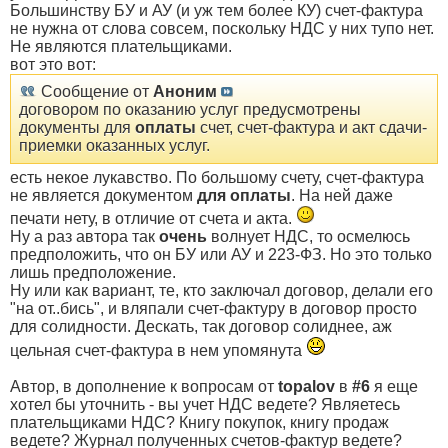
Большинству БУ и АУ (и уж тем более КУ) счет-фактура
не нужна от слова совсем, поскольку НДС у них тупо нет.
Не являются плательщиками.
вот это вот:
Сообщение от
Аноним
договором по оказанию услуг предусмотрены
документы для
оплаты
счет, счет-фактура и акт сдачи-
приемки оказанных услуг.
есть некое лукавство. По большому счету, счет-фактура
не является документом
для оплаты
. На ней даже
печати нету, в отличие от счета и акта.
Ну а раз автора так
очень
волнует НДС, то осмелюсь
предположить, что он БУ или АУ и 223-ФЗ. Но это только
лишь предположение.
Ну или как вариант, те, кто заключал договор, делали его
"на от..бись", и вляпали счет-фактуру в договор просто
для солидности. Дескать, так договор солиднее, аж
цельная счет-фактура в нем упомянута
Автор, в дополнение к вопросам от
topalov
в
#6
я еще
хотел бы уточнить - вы учет НДС ведете? Являетесь
плательщиками НДС? Книгу покупок, книгу продаж
ведете? Журнал полученных счетов-фактур ведете?