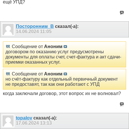
ещё УПД?
Посторонним_В
сказал(-а):
14.06.2024
11:05
Сообщение от
Аноним
договором по оказанию услуг предусмотрены
документы для оплаты счет, счет-фактура и акт сдачи-
приемки оказанных услуг.
Сообщение от
Аноним
но счёт-фактуру как отдельный первичный документ
не предоставят, так как они работают с УПД
когда заключали договор, этот вопрос их не волновал?
topalov
сказал(-а):
17.06.2024
13:13