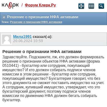
/
Форум Клерк.Ру
Святые угодники, Клерк без рекламы
прекрасен:)
Решение о признании НФА активами
Тема:
Решение о признании НФА активами
месяц
99
₽
3 месяца
Мила1991
сказал(-а):
259
₽
20.06.2024
10:59
-10%
полгода
Решение о признании НФА активами
499
₽
Здравствуйте. Подскажите, пж, кто должен формировать
-15%
решение о признании объектов НФА активами (форма
Отмена
Оплатить
0510441) - бухгалтер или сотрудник, покупающий
имущество? И кто должен собирать подписи членов
комиссии в этом решении - бухгалтер или сотрудник,
покупающий имущество? Бухгалтерия говорит, что без
этого документа не сможет поставить имущество на учет.
А сотрудник, купивший имущество, утверждает, что это
бухгалтерский документ, поэтому подписи членов
комиссии по движению НФА должен бегать собирать
бухгалтер.