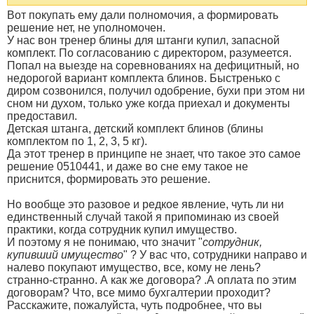
Вот покупать ему дали полномочия, а формировать
решение нет, не уполномочен.
У нас вон тренер блины для штанги купил, запасной
комплект. По согласованию с директором, разумеется.
Попал на выезде на соревнованиях на дефицитный, но
недорогой вариант комплекта блинов. Быстренько с
диром созвонился, получил одобрение, бухи при этом ни
сном ни духом, только уже когда приехал и документы
предоставил.
Детская штанга, детский комплект блинов (блины
комплектом по 1, 2, 3, 5 кг).
Да этот тренер в принципе не знает, что такое это самое
решение 0510441, и даже во сне ему такое не
приснится, формировать это решение.
Но вообще это разовое и редкое явление, чуть ли ни
единственный случай такой я припоминаю из своей
практики, когда сотрудник купил имущество.
И поэтому я не понимаю, что значит "
сотрудник,
купивший имущество
" ? У вас что, сотрудники направо и
налево покупают имущество, все, кому не лень?
странно-странно. А как же договора? .А оплата по этим
договорам? Что, все мимо бухгалтерии проходит?
Расскажите, пожалуйста, чуть подробнее, что вы