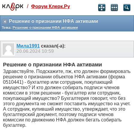
/
Форум Клерк.Ру
Святые угодники, Клерк без рекламы
прекрасен:)
Решение о признании НФА активами
Тема:
Решение о признании НФА активами
месяц
99
₽
3 месяца
Мила1991
сказал(-а):
259
₽
20.06.2024
10:59
-10%
полгода
Решение о признании НФА активами
499
₽
Здравствуйте. Подскажите, пж, кто должен формировать
-15%
решение о признании объектов НФА активами (форма
Отмена
Оплатить
0510441) - бухгалтер или сотрудник, покупающий
имущество? И кто должен собирать подписи членов
комиссии в этом решении - бухгалтер или сотрудник,
покупающий имущество? Бухгалтерия говорит, что без
этого документа не сможет поставить имущество на учет.
А сотрудник, купивший имущество, утверждает, что это
бухгалтерский документ, поэтому подписи членов
комиссии по движению НФА должен бегать собирать
бухгалтер.