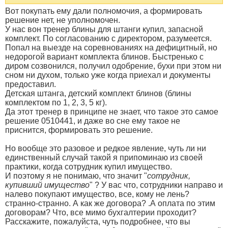
Вот покупать ему дали полномочия, а формировать
решение нет, не уполномочен.
У нас вон тренер блины для штанги купил, запасной
комплект. По согласованию с директором, разумеется.
Попал на выезде на соревнованиях на дефицитный, но
недорогой вариант комплекта блинов. Быстренько с
диром созвонился, получил одобрение, бухи при этом ни
сном ни духом, только уже когда приехал и документы
предоставил.
Детская штанга, детский комплект блинов (блины
комплектом по 1, 2, 3, 5 кг).
Да этот тренер в принципе не знает, что такое это самое
решение 0510441, и даже во сне ему такое не
приснится, формировать это решение.
Но вообще это разовое и редкое явление, чуть ли ни
единственный случай такой я припоминаю из своей
практики, когда сотрудник купил имущество.
И поэтому я не понимаю, что значит "
сотрудник,
купивший имущество
" ? У вас что, сотрудники направо и
налево покупают имущество, все, кому не лень?
странно-странно. А как же договора? .А оплата по этим
договорам? Что, все мимо бухгалтерии проходит?
Расскажите, пожалуйста, чуть подробнее, что вы