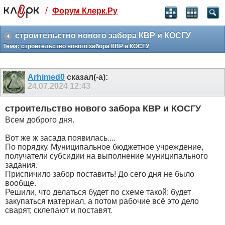
/
Форум Клерк.Ру
Святые угодники, Клерк без рекламы
прекрасен:)
строительство нового забора КВР и КОСГУ
Тема:
строительство нового забора КВР и КОСГУ
месяц
99
₽
3 месяца
Arhimed0
сказал(-а):
259
₽
24.07.2024
12:43
-10%
полгода
строительство нового забора КВР и КОСГУ
499
₽
Всем доброго дня.
-15%
Отмена
Оплатить
Вот же ж засада появилась....
По порядку. Муниципальное бюджетное учреждение,
получатели субсидии на выполнение муниципального
задания.
Приспичило забор поставить! До сего дня не было
вообще.
Решили, что делаться будет по схеме такой: будет
закупаться материал, а потом рабочие всё это дело
сварят, склепают и поставят.