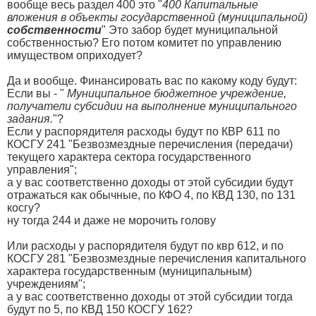
вообще весь раздел 400 это "
400 Капитальные
вложения в объекты государственной (муниципальной)
собственности
" Это забор будет муниципальной
собственностью? Его потом комитет по управлению
имуществом оприходует?
Да и вообще. Финансировать вас по какому коду будут:
Если вы - "
Муниципальное бюджетное учреждение,
получатели субсидии на выполнение муниципального
задания.
"?
Если у распорядителя расходы будут по КВР 611 по
КОСГУ 241 "Безвозмездные перечисления (передачи)
текущего характера сектора государственного
управления";
а у вас соответственно доходы от этой субсидии будут
отражаться как обычные, по КФО 4, по КВД 130, по 131
косгу?
ну тогда 244 и даже не морочить голову
Или расходы у распорядителя будут по квр 612, и по
КОСГУ 281 "Безвозмездные перечисления капитального
характера государственным (муниципальным)
учреждениям";
а у вас соответственно доходы от этой субсидии тогда
будут по 5, по КВД 150 КОСГУ 162?