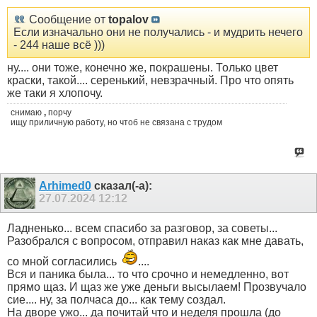
Сообщение от
topalov
Если изначально они не получались - и мудрить нечего
- 244 наше всё )))
ну.... они тоже, конечно же, покрашены. Только цвет
краски, такой.... серенький, невзрачный. Про что опять
же таки я хлопочу.
снимаю
,
порчу
ищу приличную работу, но чтоб не связана с трудом
Arhimed0
сказал(-а):
27.07.2024
12:12
Ладненько... всем спасибо за разговор, за советы...
Разобрался с вопросом, отправил наказ как мне давать,
со мной согласились
....
Вся и паника была... то что срочно и немедленно, вот
прямо щаз. И щаз же уже деньги высылаем! Прозвучало
сие.... ну, за полчаса до... как тему создал.
На дворе ужо... да почитай что и неделя прошла (до