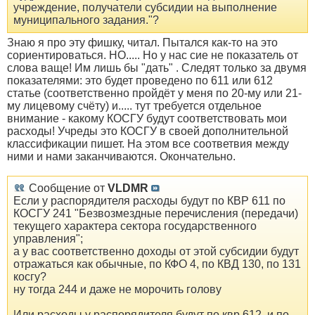
учреждение, получатели субсидии на выполнение
муниципального задания."?
Знаю я про эту фишку, читал. Пытался как-то на это
сориентироваться. НО..... Но у нас сие не показатель от
слова ваще! Им лишь бы "дать" . Следят только за двумя
показателями: это будет проведено по 611 или 612
статье (соответственно пройдёт у меня по 20-му или 21-
му лицевому счёту) и..... тут требуется отдельное
внимание - какому КОСГУ будут соответствовать мои
расходы! Учреды это КОСГУ в своей дополнительной
классификации пишет. На этом все соответвия между
ними и нами заканчиваются. Окончательно.
Сообщение от
VLDMR
Если у распорядителя расходы будут по КВР 611 по
КОСГУ 241 "Безвозмездные перечисления (передачи)
текущего характера сектора государственного
управления";
а у вас соответственно доходы от этой субсидии будут
отражаться как обычные, по КФО 4, по КВД 130, по 131
косгу?
ну тогда 244 и даже не морочить голову
Или расходы у распорядителя будут по квр 612, и по