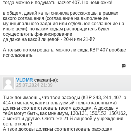
тогда можно и подумать насчет 407. Но немножко!
в общем, давай ка ты сначала расскажешь, в рамках
какого соглашения (соглашение на выполнение
муниципального задания или отдельное соглашение на
иные цели), по каким кодам распорядитель будет
осуществлять финансирование
да даже на какой лицевой - 20-й или 21-й?
А только потом решать, можно ли сюда КВР 407 вообще
использовать.
VLDMR
сказал(-а):
25.07.2024
21:39
Ты ж понимаешь, что твои расходы (КВР 243, 244 ,407, а
414 отметаем, как используемый только казенными)
должны соответствовать твоим доходам. А доходы у
тебя могут быть, как минимум, 130/131, 150/152, 150/162,
а может и другие. Опять же 21-й лицевой у учреждения
есть, открыт?
А твои доходы должны соответствовать расходам