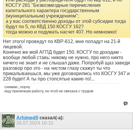
КОСГУ 281 "Безвозмездные перечисления
капитального характера государственным
(муниципальным) учреждениям";
а у вас соответственно доходы от этой субсидии тогда
будут по 5, по КВД 150 КОСГУ 162?
тогда можно и подумать насчет 407. Но немножко!
Нет этого! проведут по КВР-612, мне попадут на 21-й
лицевой.
Конечно же мой АГПД будет 150. КОСГУ по доходам -
вообще любой ставь: никому не нужно, про него никто
ничего не знает и не слышал даже. Попробуй щаз заведи
разговор про это - на чистом глазу скажут ты что
прикалываешься, мы уже договорились что КОСГУ 347 и
228 будет! А ты про стопсятые какие-то!...
снимаю
,
порчу
ищу приличную работу, но чтоб не связана с трудом
Arhimed0
сказал(-а):
26.07.2024
10:31