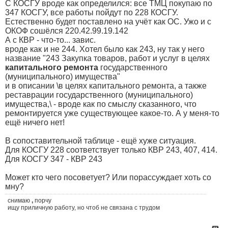
С КОСГУ вроде как определился: все ТМЦ покупаю по
347 КОСГУ, все работы пойдут по 228 КОСГУ.
Естественно будет поставлено на учёт как ОС. Ужо и с
ОКОФ сошёлся 220.42.99.19.142
А с КВР - что-то... завис.
вроде как и не 244. Хотел было как 243, ну так у него
название "243 Закупка товаров, работ и услуг в целях
капитального ремонта
государственного
(муниципального) имущества"
и в описании \в целях капитального ремонта, а также
реставрации государственного (муниципального)
имущества,\ - вроде как по смыслу сказанного, что
ремонтируется уже существующее какое-то. А у меня-то
ещё ничего нет!
В сопоставительной таблице - ещё хуже ситуация.
Для КОСГУ 228 соответствует только КВР 243, 407, 414.
Для КОСГУ 347 - КВР 243
Может кто чего посоветует? Или порассуждает хоть со
мну?
снимаю
,
порчу
ищу приличную работу, но чтоб не связана с трудом