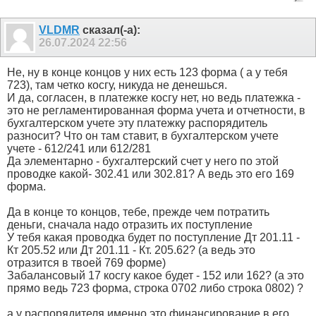
VLDMR
сказал(-а):
26.07.2024
22:56
Не, ну в конце концов у них есть 123 форма ( а у тебя
723), там четко косгу, никуда не денешься.
И да, согласен, в платежке косгу нет, но ведь платежка -
это не регламентированная форма учета и отчетности, в
бухгалтерском учете эту платежку распорядитель
разносит? Что он там ставит, в бухгалтерском учете
учете - 612/241 или 612/281
Да элементарно - бухгалтерский счет у него по этой
проводке какой- 302.41 или 302.81? А ведь это его 169
форма.
Да в конце то концов, тебе, прежде чем потратить
деньги, сначала надо отразить их поступление
У тебя какая проводка будет по поступление Дт 201.11 -
Кт 205.52 или Дт 201.11 - Кт. 205.62? (а ведь это
отразится в твоей 769 форме)
Забалансовый 17 косгу какое будет - 152 или 162? (а это
прямо ведь 723 форма, строка 0702 либо строка 0802) ?
а у распорядителя именно это финансирование в его