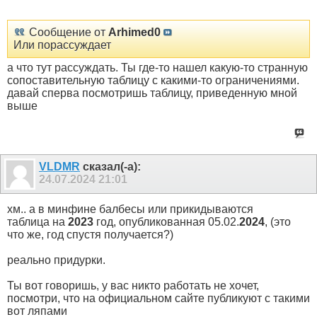
Сообщение от
Arhimed0
Или порассуждает
а что тут рассуждать. Ты где-то нашел какую-то странную
сопоставительную таблицу с какими-то ограничениями.
давай сперва посмотришь таблицу, приведенную мной
выше
VLDMR
сказал(-а):
24.07.2024
21:01
хм.. а в минфине балбесы или прикидываются
таблица на
2023
год, опубликованная 05.02.
2024
, (это
что же, год спустя получается?)
реально придурки.
Ты вот говоришь, у вас никто работать не хочет,
посмотри, что на официальном сайте публикуют с такими
вот ляпами