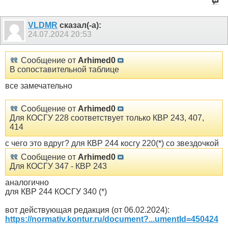
VLDMR
сказал(-а):
24.07.2024
20:53
Сообщение от
Arhimed0
В сопоставительной таблице
все замечательно
Сообщение от
Arhimed0
Для КОСГУ 228 соответствует только КВР 243, 407,
414
с чего это вдруг? для КВР 244 косгу 220(*) со звездочкой
Сообщение от
Arhimed0
Для КОСГУ 347 - КВР 243
аналогично
для КВР 244 КОСГУ 340 (*)
вот действующая редакция (от 06.02.2024):
https://normativ.kontur.ru/document?...umentId=450424