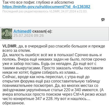
Так что все пофиг. глубоко и абсолютно
https://minfin.gov.ru/ru/document/?id_4=136382
Последний раз редактировалось VLDMR; 24.07.2024 в
21:03
.
Arhimed0
сказал(-а):
25.07.2024
09:26
VLDMR
, да, в очередной раз спасибо большое и прежде
всего за отклик.
Да, малость ошибся: всё же в попыхах! Срочно вынь и
положь. Вчера ещё никаких задач не было, потом срочно
уже и забор поставь. Будь он неладен. Да ещё вот с
такими выкрутасами. Просто заказать чтобы поставили
никак не хотят, будем собирать из хлама...
Сейчас, вроде как ночь переспал, с утра ещё до
открытия форума ещё раз сопоставительную таблицу
повнимательнее посмотрел. Да, во многих местах со
звёздочками укрупнённые статьи 220 и 340 имеются. (А
вчера впопыхах просто поиском через Ctrl+A резко искал
чисто конкретные 347 и 228. Ну вот и нашлось....
обрезанное.