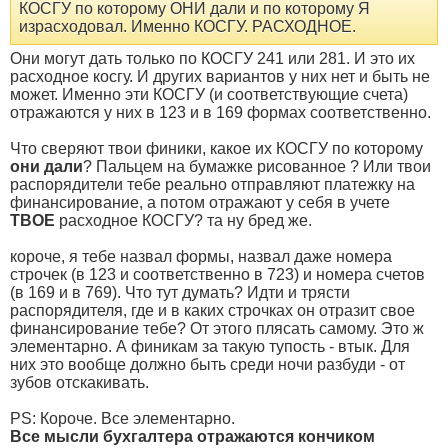
КОСГУ по которому ОНИ дали и по которому Я
израсходовал. Именно КОСГУ. РАСХОДНОЕ.
Они могут дать только по КОСГУ 241 или 281. И это их
расходное косгу. И других вариантов у них нет и быть не
может. Именно эти КОСГУ (и соответствующие счета)
отражаются у них в 123 и в 169 формах соответственно.
Что сверяют твои финики, какое их КОСГУ по которому
они дали
? Пальцем на бумажке рисованное ? Или твои
распорядители тебе реально отправляют платежку на
финансирование, а потом отражают у себя в учете
ТВОЕ
расходное КОСГУ? та ну бред же.
короче, я тебе назвал формы, назвал даже номера
строчек (в 123 и соответственно в 723) и номера счетов
(в 169 и в 769). Что тут думать? Идти и трясти
распорядителя, где и в каких строчках он отразит свое
финансирование тебе? От этого плясать самому. Это ж
элементарно. А финикам за такую тупость - втык. Для
них это вообще должно быть среди ночи разбуди - от
зубов отскакивать.
PS: Короче. Все элементарно.
Все мысли бухгалтера отражаются кончиком