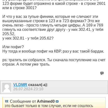
123 форме будет отражено в какой строке - в строке 2601
или в строке 3001?
И что у вас за тупые финики, которые не сличают эти
вышеуказанные строки в 123 и в 723 формах? Это же
очень легко - просто глянуть четыре цифры. А 169 и 769
глянуть на соответствие друг другу - у них 302.41, у тебя
205.52,
у них 302.81 - у тебя 205.62?
Или пофиг?
Ну тогда и вообще пофиг на КВР, раз у вас такой бардак.
ps: тратить он собрался. Ты сначала поступление на счет
отрази. А потом уже трать.
VLDMR
сказал(-а):
26.07.2024
23:10
Сообщение от
Arhimed0
это бывает только в том случае, если не сошлось