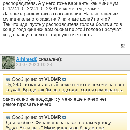
распорядителя. А у него тоже варианты как минимум
611/241, 612/241, 612/281 и может еще какие.
Да еще в рамках какого соглашения. На выполнение
муниципального задания? на иные цели? на что?
Так что иди, пусть у распорядителя голова болит, а то в
конце года финики вам обоим по этой голове настучат,
когда начнут сводить годовую отчетность.
Arhimed0
сказал(-а):
26.07.2024
10:23
Сообщение от
VLDMR
Ну, 243 это капитальный ремонт, что не похоже на наш
случай. Вроде как бы не подходит. хотя я сомневаюсь.
однозначно не подходит: у меня ещё ничего нет!
ремонтировать нечего.
Сообщение от
VLDMR
Да и вообще. Финансировать вас по какому коду
будут: Если вы - " Муниципальное бюджетное