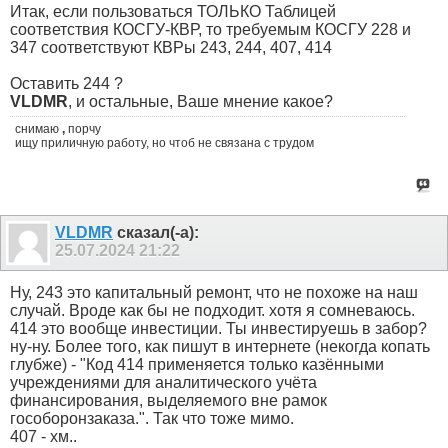
Итак, если пользоваться ТОЛЬКО Таблицей
соответствия КОСГУ-КВР, то требуемым КОСГУ 228 и
347 соответствуют КВРы 243, 244, 407, 414
Оставить 244 ?
VLDMR
, и остальные, Ваше мнение какое?
снимаю
,
порчу
ищу приличную работу, но чтоб не связана с трудом
VLDMR
сказал(-а):
25.07.2024
21:22
Ну, 243 это капитальный ремонт, что не похоже на наш
случай. Вроде как бы не подходит. хотя я сомневаюсь.
414 это вообще инвестиции. Ты инвестируешь в забор?
ну-ну. Более того, как пишут в интернете (некогда копать
глубже) - "Код 414 применяется только казёнными
учреждениями для аналитического учёта
финансирования, выделяемого вне рамок
гособоронзаказа.". Так что тоже мимо.
407 - хм..