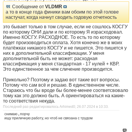
Сообщение от
VLDMR
а то в конце года финики вам обоим по этой голове
настучат, когда начнут сводить годовую отчетность
это бывает только в том случае, если не сошлось КОСГУ
по которому ОНИ дали и по которому Я израсходовал.
Именно КОСГУ. РАСХОДНОЕ. То есть то по которому
будет произоводиться оплата. Хотя конечно же в моих
платёжках никакого КОСГУ и не пишется. Это пишется у
них в дополнительной классификации. У меня
дополнительной быть не может: расходная
классификация у меня стандартная - 17 нулей + КВР.
Это единственное за чем сличение производится.
Прикольно? Поэтому и задаю вот такие вот вопросы.
Потому что сам всё и решаю. В единственном числе.
Стараюсь что бы вроде бы более-менее соответсвовало
тому как это должно быть. А ориентироваться на какие-
то соответствия некуда.
Последний раз редактировалось Arhimed0; 26.07.2024 в
10:33
.
снимаю
,
порчу
ищу приличную работу, но чтоб не связана с трудом