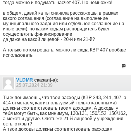
тогда можно и подумать насчет 407. Но немножко!
в общем, давай ка ты сначала расскажешь, в рамках
какого соглашения (соглашение на выполнение
муниципального задания или отдельное соглашение на
иные цели), по каким кодам распорядитель будет
осуществлять финансирование
да даже на какой лицевой - 20-й или 21-й?
А только потом решать, можно ли сюда КВР 407 вообще
использовать.
VLDMR
сказал(-а):
25.07.2024
21:39
Ты ж понимаешь, что твои расходы (КВР 243, 244 ,407, а
414 отметаем, как используемый только казенными)
должны соответствовать твоим доходам. А доходы у
тебя могут быть, как минимум, 130/131, 150/152, 150/162,
а может и другие. Опять же 21-й лицевой у учреждения
есть, открыт?
А твои доходы должны соответствовать расходам