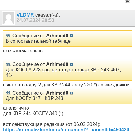
VLDMR
сказал(-а):
24.07.2024
20:53
Сообщение от
Arhimed0
В сопоставительной таблице
все замечательно
Сообщение от
Arhimed0
Для КОСГУ 228 соответствует только КВР 243, 407,
414
с чего это вдруг? для КВР 244 косгу 220(*) со звездочкой
Сообщение от
Arhimed0
Для КОСГУ 347 - КВР 243
аналогично
для КВР 244 КОСГУ 340 (*)
вот действующая редакция (от 06.02.2024):
https://normativ.kontur.ru/document?...umentId=450424