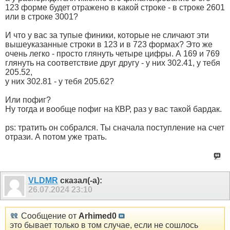
123 форме будет отражено в какой строке - в строке 2601
или в строке 3001?
И что у вас за тупые финики, которые не сличают эти
вышеуказанные строки в 123 и в 723 формах? Это же
очень легко - просто глянуть четыре цифры. А 169 и 769
глянуть на соответствие друг другу - у них 302.41, у тебя
205.52,
у них 302.81 - у тебя 205.62?
Или пофиг?
Ну тогда и вообще пофиг на КВР, раз у вас такой бардак.
ps: тратить он собрался. Ты сначала поступление на счет
отрази. А потом уже трать.
VLDMR
сказал(-а):
26.07.2024
23:10
Сообщение от
Arhimed0
это бывает только в том случае, если не сошлось