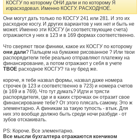
КОСГУ по которому ОНИ дали и по которому Я
израсходовал. Именно КОСГУ. РАСХОДНОЕ.
Они могут дать только по КОСГУ 241 или 281. И это их
расходное косгу. И других вариантов у них нет и быть не
может. Именно эти КОСГУ (и соответствующие счета)
отражаются у них в 123 и в 169 формах соответственно.
Что сверяют твои финики, какое их КОСГУ по которому
они дали
? Пальцем на бумажке рисованное ? Или твои
распорядители тебе реально отправляют платежку на
финансирование, а потом отражают у себя в учете
ТВОЕ
расходное КОСГУ? та ну бред же.
короче, я тебе назвал формы, назвал даже номера
строчек (в 123 и соответственно в 723) и номера счетов
(в 169 и в 769). Что тут думать? Идти и трясти
распорядителя, где и в каких строчках он отразит свое
финансирование тебе? От этого плясать самому. Это ж
элементарно. А финикам за такую тупость - втык. Для
них это вообще должно быть среди ночи разбуди - от
зубов отскакивать.
PS: Короче. Все элементарно.
Все мысли бухгалтера отражаются кончиком