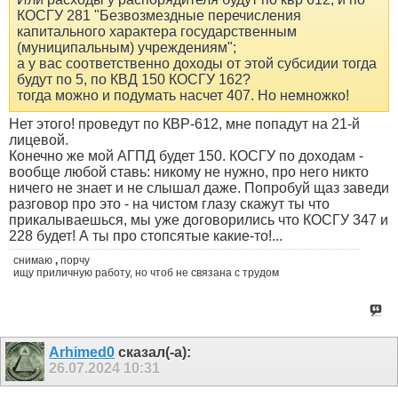
КОСГУ 281 "Безвозмездные перечисления
капитального характера государственным
(муниципальным) учреждениям";
а у вас соответственно доходы от этой субсидии тогда
будут по 5, по КВД 150 КОСГУ 162?
тогда можно и подумать насчет 407. Но немножко!
Нет этого! проведут по КВР-612, мне попадут на 21-й
лицевой.
Конечно же мой АГПД будет 150. КОСГУ по доходам -
вообще любой ставь: никому не нужно, про него никто
ничего не знает и не слышал даже. Попробуй щаз заведи
разговор про это - на чистом глазу скажут ты что
прикалываешься, мы уже договорились что КОСГУ 347 и
228 будет! А ты про стопсятые какие-то!...
снимаю
,
порчу
ищу приличную работу, но чтоб не связана с трудом
Arhimed0
сказал(-а):
26.07.2024
10:31