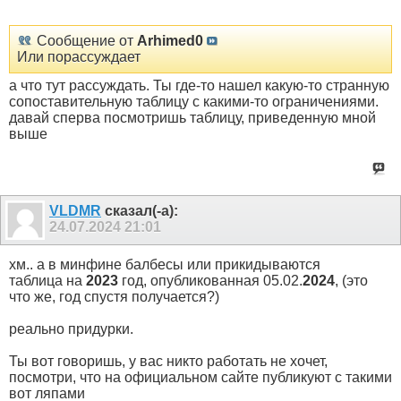
Сообщение от
Arhimed0
Или порассуждает
а что тут рассуждать. Ты где-то нашел какую-то странную
сопоставительную таблицу с какими-то ограничениями.
давай сперва посмотришь таблицу, приведенную мной
выше
VLDMR
сказал(-а):
24.07.2024
21:01
хм.. а в минфине балбесы или прикидываются
таблица на
2023
год, опубликованная 05.02.
2024
, (это
что же, год спустя получается?)
реально придурки.
Ты вот говоришь, у вас никто работать не хочет,
посмотри, что на официальном сайте публикуют с такими
вот ляпами