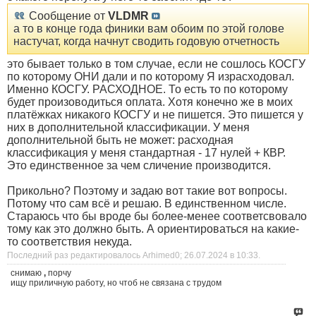
Сообщение от
VLDMR
а то в конце года финики вам обоим по этой голове
настучат, когда начнут сводить годовую отчетность
это бывает только в том случае, если не сошлось КОСГУ
по которому ОНИ дали и по которому Я израсходовал.
Именно КОСГУ. РАСХОДНОЕ. То есть то по которому
будет произоводиться оплата. Хотя конечно же в моих
платёжках никакого КОСГУ и не пишется. Это пишется у
них в дополнительной классификации. У меня
дополнительной быть не может: расходная
классификация у меня стандартная - 17 нулей + КВР.
Это единственное за чем сличение производится.
Прикольно? Поэтому и задаю вот такие вот вопросы.
Потому что сам всё и решаю. В единственном числе.
Стараюсь что бы вроде бы более-менее соответсвовало
тому как это должно быть. А ориентироваться на какие-
то соответствия некуда.
Последний раз редактировалось Arhimed0; 26.07.2024 в
10:33
.
снимаю
,
порчу
ищу приличную работу, но чтоб не связана с трудом