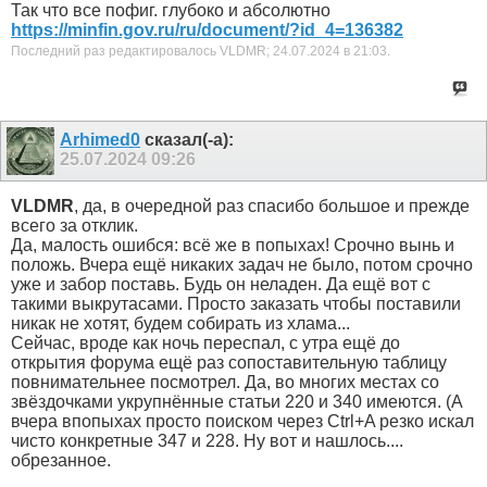
Так что все пофиг. глубоко и абсолютно
https://minfin.gov.ru/ru/document/?id_4=136382
Последний раз редактировалось VLDMR; 24.07.2024 в
21:03
.
Arhimed0
сказал(-а):
25.07.2024
09:26
VLDMR
, да, в очередной раз спасибо большое и прежде
всего за отклик.
Да, малость ошибся: всё же в попыхах! Срочно вынь и
положь. Вчера ещё никаких задач не было, потом срочно
уже и забор поставь. Будь он неладен. Да ещё вот с
такими выкрутасами. Просто заказать чтобы поставили
никак не хотят, будем собирать из хлама...
Сейчас, вроде как ночь переспал, с утра ещё до
открытия форума ещё раз сопоставительную таблицу
повнимательнее посмотрел. Да, во многих местах со
звёздочками укрупнённые статьи 220 и 340 имеются. (А
вчера впопыхах просто поиском через Ctrl+A резко искал
чисто конкретные 347 и 228. Ну вот и нашлось....
обрезанное.