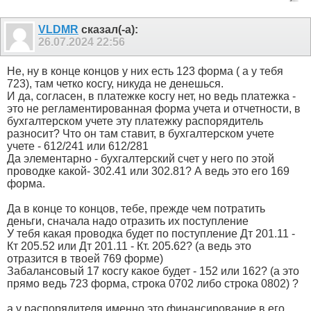
VLDMR
сказал(-а):
26.07.2024
22:56
Не, ну в конце концов у них есть 123 форма ( а у тебя
723), там четко косгу, никуда не денешься.
И да, согласен, в платежке косгу нет, но ведь платежка -
это не регламентированная форма учета и отчетности, в
бухгалтерском учете эту платежку распорядитель
разносит? Что он там ставит, в бухгалтерском учете
учете - 612/241 или 612/281
Да элементарно - бухгалтерский счет у него по этой
проводке какой- 302.41 или 302.81? А ведь это его 169
форма.
Да в конце то концов, тебе, прежде чем потратить
деньги, сначала надо отразить их поступление
У тебя какая проводка будет по поступление Дт 201.11 -
Кт 205.52 или Дт 201.11 - Кт. 205.62? (а ведь это
отразится в твоей 769 форме)
Забалансовый 17 косгу какое будет - 152 или 162? (а это
прямо ведь 723 форма, строка 0702 либо строка 0802) ?
а у распорядителя именно это финансирование в его