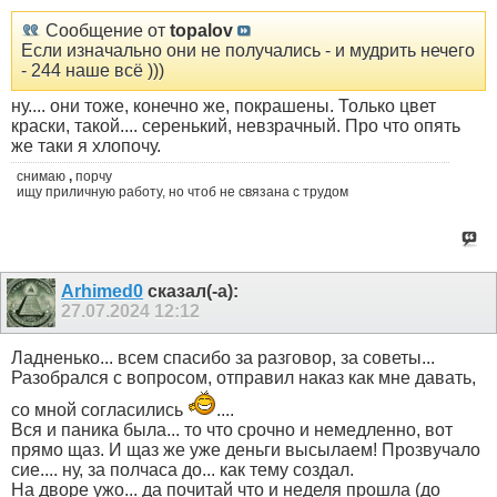
Сообщение от
topalov
Если изначально они не получались - и мудрить нечего
- 244 наше всё )))
ну.... они тоже, конечно же, покрашены. Только цвет
краски, такой.... серенький, невзрачный. Про что опять
же таки я хлопочу.
снимаю
,
порчу
ищу приличную работу, но чтоб не связана с трудом
Arhimed0
сказал(-а):
27.07.2024
12:12
Ладненько... всем спасибо за разговор, за советы...
Разобрался с вопросом, отправил наказ как мне давать,
со мной согласились
....
Вся и паника была... то что срочно и немедленно, вот
прямо щаз. И щаз же уже деньги высылаем! Прозвучало
сие.... ну, за полчаса до... как тему создал.
На дворе ужо... да почитай что и неделя прошла (до