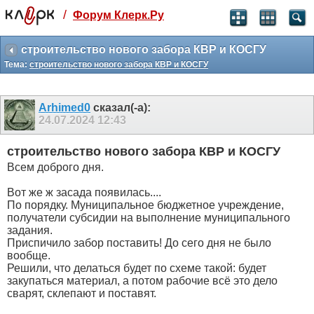
/
Форум Клерк.Ру
Святые угодники, Клерк без рекламы
прекрасен:)
строительство нового забора КВР и КОСГУ
Тема:
строительство нового забора КВР и КОСГУ
месяц
99
₽
3 месяца
Arhimed0
сказал(-а):
259
₽
24.07.2024
12:43
-10%
полгода
строительство нового забора КВР и КОСГУ
499
₽
Всем доброго дня.
-15%
Отмена
Оплатить
Вот же ж засада появилась....
По порядку. Муниципальное бюджетное учреждение,
получатели субсидии на выполнение муниципального
задания.
Приспичило забор поставить! До сего дня не было
вообще.
Решили, что делаться будет по схеме такой: будет
закупаться материал, а потом рабочие всё это дело
сварят, склепают и поставят.