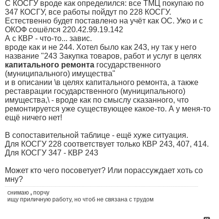
С КОСГУ вроде как определился: все ТМЦ покупаю по
347 КОСГУ, все работы пойдут по 228 КОСГУ.
Естественно будет поставлено на учёт как ОС. Ужо и с
ОКОФ сошёлся 220.42.99.19.142
А с КВР - что-то... завис.
вроде как и не 244. Хотел было как 243, ну так у него
название "243 Закупка товаров, работ и услуг в целях
капитального ремонта
государственного
(муниципального) имущества"
и в описании \в целях капитального ремонта, а также
реставрации государственного (муниципального)
имущества,\ - вроде как по смыслу сказанного, что
ремонтируется уже существующее какое-то. А у меня-то
ещё ничего нет!
В сопоставительной таблице - ещё хуже ситуация.
Для КОСГУ 228 соответствует только КВР 243, 407, 414.
Для КОСГУ 347 - КВР 243
Может кто чего посоветует? Или порассуждает хоть со
мну?
снимаю
,
порчу
ищу приличную работу, но чтоб не связана с трудом