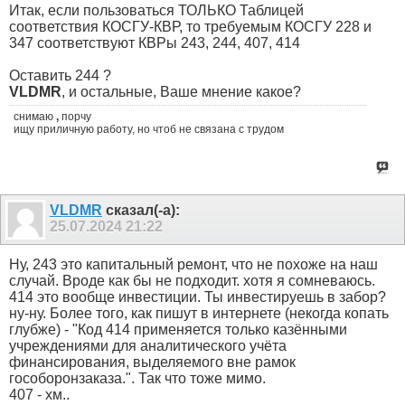
Итак, если пользоваться ТОЛЬКО Таблицей
соответствия КОСГУ-КВР, то требуемым КОСГУ 228 и
347 соответствуют КВРы 243, 244, 407, 414
Оставить 244 ?
VLDMR
, и остальные, Ваше мнение какое?
снимаю
,
порчу
ищу приличную работу, но чтоб не связана с трудом
VLDMR
сказал(-а):
25.07.2024
21:22
Ну, 243 это капитальный ремонт, что не похоже на наш
случай. Вроде как бы не подходит. хотя я сомневаюсь.
414 это вообще инвестиции. Ты инвестируешь в забор?
ну-ну. Более того, как пишут в интернете (некогда копать
глубже) - "Код 414 применяется только казёнными
учреждениями для аналитического учёта
финансирования, выделяемого вне рамок
гособоронзаказа.". Так что тоже мимо.
407 - хм..