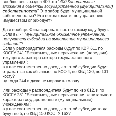
вообще весь раздел 400 это "
400 Капитальные
вложения в объекты государственной (муниципальной)
собственности
" Это забор будет муниципальной
собственностью? Его потом комитет по управлению
имуществом оприходует?
Да и вообще. Финансировать вас по какому коду будут:
Если вы - "
Муниципальное бюджетное учреждение,
получатели субсидии на выполнение муниципального
задания.
"?
Если у распорядителя расходы будут по КВР 611 по
КОСГУ 241 "Безвозмездные перечисления (передачи)
текущего характера сектора государственного
управления";
а у вас соответственно доходы от этой субсидии будут
отражаться как обычные, по КФО 4, по КВД 130, по 131
косгу?
ну тогда 244 и даже не морочить голову
Или расходы у распорядителя будут по квр 612, и по
КОСГУ 281 "Безвозмездные перечисления капитального
характера государственным (муниципальным)
учреждениям";
а у вас соответственно доходы от этой субсидии тогда
будут по 5, по КВД 150 КОСГУ 162?