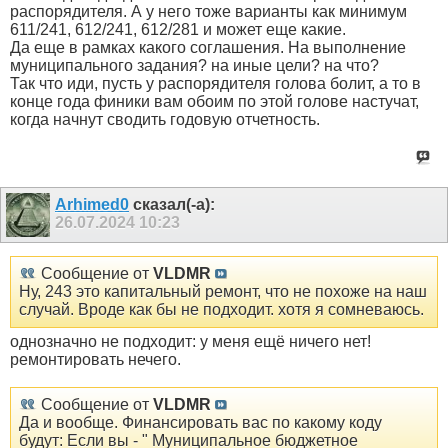
распорядителя. А у него тоже варианты как минимум
611/241, 612/241, 612/281 и может еще какие.
Да еще в рамках какого соглашения. На выполнение
муниципального задания? на иные цели? на что?
Так что иди, пусть у распорядителя голова болит, а то в
конце года финики вам обоим по этой голове настучат,
когда начнут сводить годовую отчетность.
Arhimed0
сказал(-а):
26.07.2024
10:23
Сообщение от
VLDMR
Ну, 243 это капитальный ремонт, что не похоже на наш
случай. Вроде как бы не подходит. хотя я сомневаюсь.
однозначно не подходит: у меня ещё ничего нет!
ремонтировать нечего.
Сообщение от
VLDMR
Да и вообще. Финансировать вас по какому коду
будут: Если вы - " Муниципальное бюджетное