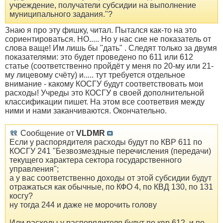
учреждение, получатели субсидии на выполнение
муниципального задания."?
Знаю я про эту фишку, читал. Пытался как-то на это
сориентироваться. НО..... Но у нас сие не показатель от
слова ваще! Им лишь бы "дать" . Следят только за двумя
показателями: это будет проведено по 611 или 612
статье (соответственно пройдёт у меня по 20-му или 21-
му лицевому счёту) и..... тут требуется отдельное
внимание - какому КОСГУ будут соответствовать мои
расходы! Учреды это КОСГУ в своей дополнительной
классификации пишет. На этом все соответвия между
ними и нами заканчиваются. Окончательно.
Сообщение от
VLDMR
Если у распорядителя расходы будут по КВР 611 по
КОСГУ 241 "Безвозмездные перечисления (передачи)
текущего характера сектора государственного
управления";
а у вас соответственно доходы от этой субсидии будут
отражаться как обычные, по КФО 4, по КВД 130, по 131
косгу?
ну тогда 244 и даже не морочить голову
Или расходы у распорядителя будут по квр 612, и по