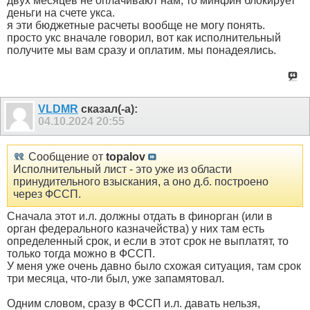
двух месяцев не оплачивают нам, то минфин блокирует
деньги на счете укса.
я эти бюджетные расчеты вообще не могу понять.
просто укс вначале говорил, вот как исполнительный
получите мы вам сразу и оплатим. мы понадеялись.
VLDMR
сказал(-а):
04.10.2024
20:55
Сообщение от
topalov
Исполнительный лист - это уже из области
принудительного взыскания, а оно д.б. построено
через ФССП.
Сначала этот и.л. должны отдать в финорган (или в
орган федерального казначейства) у них там есть
определенный срок, и если в этот срок не выплатят, то
только тогда можно в ФССП.
У меня уже очень давно было схожая ситуация, там срок
три месяца, что-ли был, уже запамятовал.
Одним словом, сразу в ФССП и.л. давать нельзя,