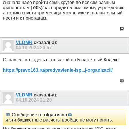
сначала надо пройти семь кругов по всяким разным
финорганам (УФК)/распорядителям/самому учреждению,
а только спустя три месяца можно уже исполнительный
нести и к приставам.
VLDMR
сказал(-а):
04.10.2024
20:57
О, нашел, вот здесь с отсылкой на Бюджетный Кодекс:
https://pravo163.ru/predyavlenie-isp...j-organizacii/
VLDMR
сказал(-а):
04.10.2024
21:20
Сообщение от
olga-osina
я эти бюджетные расчеты вообще не могу понять.