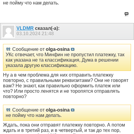
не пойму что нам делать.
VLDMR
сказал(-а):
03.10.2024
21:48
Сообщение от
olga-osina
УКс отвечает, что Минфин не пропустил платежку, так
как указана не та классификация, Дума в решении
указала другую классификацию.
Ну а в чем проблема для них отправить платежку
повторно, с правильными реквизитами? Они не говорят
вам? Не знают, как правильно оформить платеж или
что? Или просто ленятся и не торопятся отправлять
повторно?
Сообщение от
olga-osina
не пойму что нам делать.
Ждать, пока они отправят платежку повторно. А потом
ждать и в третий раз, и в четвертый, и так до тех пор,