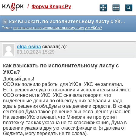
/
Форум Клерк.Ру
Святые угодники, Клерк без рекламы
прекрасен:)
как взыскать по исполнительному листу с УКСа?
Тема:
как взыскать по исполнительному листу с УКСа?
месяц
99
₽
3 месяца
olga-osina
сказал(-а):
259
₽
03.10.2024
15:29
-10%
полгода
как взыскать по исполнительному листу с
499
₽
УКСа?
-15%
Добрый день!
Отмена
Оплатить
ООО выполнило работы для УКСа, УКС не заплатил.
Есть решение суда о взыскании и исполнительный лист.
ООО отнес и/л в УКС. УКС сначала говорил, что
выделенные деньги по объекту у них забрали и надо
ждать решения обл.Думы о выделении средств. В конце
сентября Дума такое решение вынесла. денег у нас нет.
На звонки УКс отвечает, что Минфин не пропустил
платежку, так как указана не та классификация, Дума в
решении указала другую классификацию. (я далека от
бюджета, могу передать не те слова).