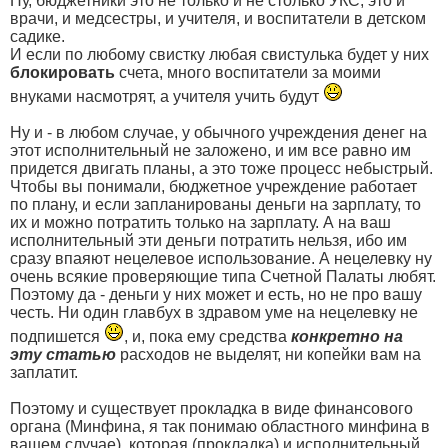
Ну, бюджетники это не только и не столько УКС, это и
врачи, и медсестры, и учителя, и воспитатели в детском
садике.
И если по любому свистку любая свистулька будет у них
блокировать
счета, много воспитатели за моими
внуками насмотрят, а учителя учить будут
Ну и - в любом случае, у обычного учреждения денег на
этот исполнительный не заложено, и им все равно им
придется двигать планы, а это тоже процесс небыстрый.
Чтобы вы понимали, бюджетное учреждение работает
по плану, и если запланированы деньги на зарплату, то
их и можно потратить только на зарплату. А на ваш
исполнительный эти деньги потратить нельзя, ибо им
сразу впаяют нецелевое использование. А нецелевку ну
очень всякие проверяющие типа Счетной Палаты любят.
Поэтому да - деньги у них может и есть, но не про вашу
честь. Ни один главбух в здравом уме на нецелевку не
подпишется
, и, пока ему средства
конкретно на
эту статью
расходов не выделят, ни копейки вам на
заплатит.
Поэтому и существует прокладка в виде финансового
органа (Минфина, я так понимаю областного минфина в
вашем случае), которая (прокладка) и исполнительный