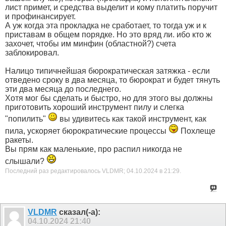
лист примет, и средства выделит и кому платить поручит
и профинансирует.
А уж когда эта прокладка не сработает, то тогда уж и к
приставам в общем порядке. Но это вряд ли. ибо кто ж
захочет, чтобы им минфин (областной?) счета
заблокировал.
Налицо типичнейшая бюрократическая затяжка - если
отведено сроку в два месяца, то бюрократ и будет тянуть
эти два месяца до последнего.
Хотя мог бы сделать и быстро, но для этого вы должны
приготовить хороший инструмент пилу и слегка
"попилить"
вы удивитесь как такой инструмент, как
пила, ускоряет бюрократические процессы
Похлеще
ракеты.
Вы прям как маленькие, про распил никогда не
слышали?
Последний раз редактировалось VLDMR; 04.10.2024 в
21:29
.
VLDMR
сказал(-а):
04.10.2024
21:40