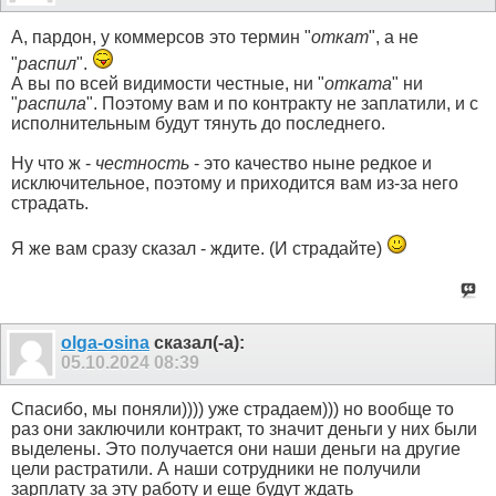
А, пардон, у коммерсов это термин "
откат
", а не
"
распил
".
А вы по всей видимости честные, ни "
отката
" ни
"
распила
". Поэтому вам и по контракту не заплатили, и с
исполнительным будут тянуть до последнего.
Ну что ж -
честность
- это качество ныне редкое и
исключительное, поэтому и приходится вам из-за него
страдать.
Я же вам сразу сказал - ждите. (И страдайте)
olga-osina
сказал(-а):
05.10.2024
08:39
Спасибо, мы поняли)))) уже страдаем))) но вообще то
раз они заключили контракт, то значит деньги у них были
выделены. Это получается они наши деньги на другие
цели растратили. А наши сотрудники не получили
зарплату за эту работу и еще будут ждать