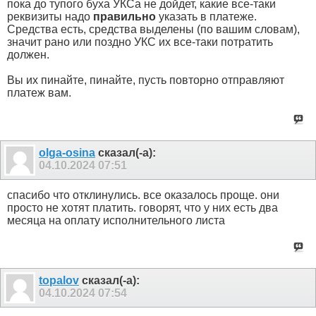
пока до тупого буха УКСа не дойдет, какие все-таки
реквизиты надо
правильно
указать в платеже.
Средства есть, средства выделены (по вашим словам),
значит рано или поздно УКС их все-таки потратить
должен.
Вы их пинайте, пинайте, пусть повторно отправляют
платеж вам.
olga-osina
сказал(-а):
04.10.2024
07:51
спасибо что отклинулись. все оказалось проще. они
просто не хотят платить. говорят, что у них есть два
месяца на оплату исполнительного листа
topalov
сказал(-а):
04.10.2024
07:54