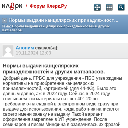
/
Форум Клерк.Ру
Святые угодники, Клерк без рекламы
прекрасен:)
Нормы выдачи канцелярских принадлежностей и других матзапасов.
Тема:
Нормы выдачи канцелярских принадлежностей и других
месяц
матзапасов.
99
₽
3 месяца
259
₽
Аноним
сказал(-а):
-10%
19.11.2024
12:03
полгода
499
₽
Нормы выдачи канцелярских
-15%
принадлежностей и других матзапасов.
Отмена
Оплатить
Добрый день. ГРБС для учреждения - ПБС утверждены
нормативы на приобретение канцелярских
принадлежностей, картриджей (для 44-ФЗ). Было это
давным давно, аж в 2022 году. Сейчас в 2024 году
списываем эти материалы на счет 401.20 по
требованию-накладной в электронном виде сразу при
выдаче для использования, когда работник написал от
своего имени заявку на выдачу. Такой вариант
оформления закреплен в УП учреждения. После
семинаров и писем Минфина я озадачилась их фразой