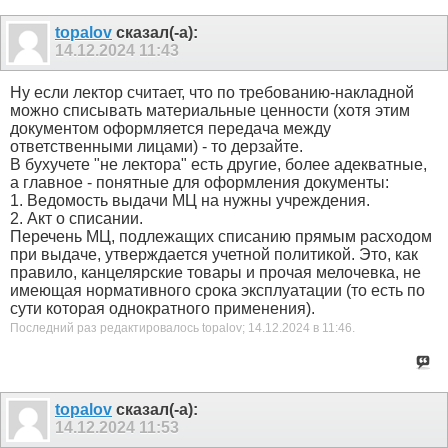
topalov
сказал(-а):
14.12.2024
11:43
Ну если лектор считает, что по требованию-накладной
можно списывать материальные ценности (хотя этим
документом оформляется передача между
ответственными лицами) - то дерзайте.
В бухучете "не лектора" есть другие, более адекватные,
а главное - понятные для оформления документы:
1. Ведомость выдачи МЦ на нужны учреждения.
2. Акт о списании.
Перечень МЦ, подлежащих списанию прямым расходом
при выдаче, утверждается учетной политикой. Это, как
правило, канцелярские товары и прочая мелочевка, не
имеющая нормативного срока эксплуатации (то есть по
сути которая однократного применения).
Последний раз редактировалось topalov; 14.12.2024 в
11:46
.
topalov
сказал(-а):
14.12.2024
11:53