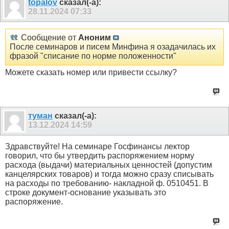
topalov
сказал(-а):
28.11.2024
07:33
Сообщение от
Аноним
После семинаров и писем Минфина я озадачилась их
фразой "списание по норме положенности"
Можете сказать номер или привести ссылку?
туман
сказал(-а):
13.12.2024
14:59
Здравствуйте! На семинаре Госфинансы лектор
говорил, что бы утвердить распоряжением норму
расхода (выдачи) материальных ценностей (допустим
канцелярских товаров) и тогда можно сразу списывать
на расходы по требованию- накладной ф. 0510451. В
строке документ-основание указывать это
распоряжение.