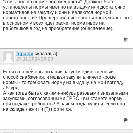
"списание по норме положенности". Должны быть
установлены нормы именно на выдачу или достаточно
нормативов на закупку и они и являются нормой
положенности? Прошерстила интернет и консультант, но
в основном у всех идет расчет нормативов на
работников в год на приобретение (обеспечение).
topalov
сказал(-а):
27.11.2024
20:20
Если в вашей организации закупки единственный
способ снабжения, и нельзя закупить ничего кроме
нормы - то требовать норму на выдачу, на мой взгляд,
абсурд.
А как тогда быть с какими-нибудь разовыми внезапными
закупками, согласованными ГРБС - вы станете норму
при выдаче требовать? А зачем тогда купили, если оно
на складе лежит и (?) портится.