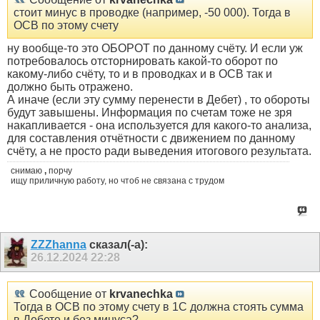
стоит минус в проводке (например, -50 000). Тогда в
ОСВ по этому счету
ну вообще-то это ОБОРОТ по данному счёту. И если уж
потребовалось отсторнировать какой-то оборот по
какому-либо счёту, то и в проводках и в ОСВ так и
должно быть отражено.
А иначе (если эту сумму перенести в Дебет) , то обороты
будут завышены. Информация по счетам тоже не зря
накапливается - она используется для какого-то анализа,
для составления отчётности с движением по данному
счёту, а не просто ради выведения итогового результата.
снимаю
,
порчу
ищу приличную работу, но чтоб не связана с трудом
ZZZhanna
сказал(-а):
26.12.2024
22:28
Сообщение от
krvanechka
Тогда в ОСВ по этому счету в 1С должна стоять сумма
в Дебете и без минуса?