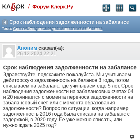
/
Форум Клерк.Ру
Святые угодники, Клерк без рекламы
прекрасен:)
Срок наблюдения задолженности на забалансе
Тема:
Срок наблюдения задолженности на забалансе
месяц
99
₽
3 месяца
Аноним
сказал(-а):
259
₽
26.12.2024
22:21
-10%
полгода
Срок наблюдения задолженности на забалансе
499
₽
Здравствуйте, подскажите пожалуйста. Мы учитываем
-15%
дебиторскую задолженность на балансе 3 года, потом
Отмена
Оплатить
списываем на забаланс, где учитываем еще 5 лет. Срок
наблюдения задолженности на забалансовых счетах 04
и 20 начинается с момента переноса задолженности на
забалансовый счет, или с момента образования
задолженности? Вопрос по ситуации, когда например
задолженность 2016 года была списана на забаланс с
задержкой, в 2020 году. Ее уже можно списать, или
нужно ждать 2025 год?