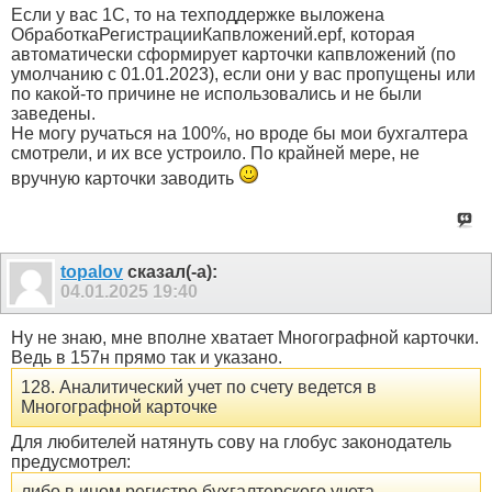
Если у вас 1С, то на техподдержке выложена
ОбработкаРегистрацииКапвложений.epf, которая
автоматически сформирует карточки капвложений (по
умолчанию с 01.01.2023), если они у вас пропущены или
по какой-то причине не использовались и не были
заведены.
Не могу ручаться на 100%, но вроде бы мои бухгалтера
смотрели, и их все устроило. По крайней мере, не
вручную карточки заводить
topalov
сказал(-а):
04.01.2025
19:40
Ну не знаю, мне вполне хватает Многографной карточки.
Ведь в 157н прямо так и указано.
128. Аналитический учет по счету ведется в
Многографной карточке
Для любителей натянуть сову на глобус законодатель
предусмотрел:
либо в ином регистре бухгалтерского учета,