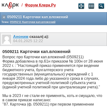
/
Форум Клерк.Ру
Святые угодники, Клерк без рекламы
прекрасен:)
0509211 Карточки кап.вложений
Тема:
0509211 Карточки кап.вложений
месяц
99
₽
3 месяца
Аноним
сказал(-а):
259
₽
04.01.2025
12:22
-10%
полгода
0509211 Карточки кап.вложений
499
₽
Вопрос про Карточки кап.вложений (0509211)
-15%
Форма добавлена в пр.61н приказом № 100н от 28 июня
Отмена
Оплатить
2022 г. : "Настоящий приказ применяется при ведении
бюджетного учета, бухгалтерского учета
государственных (муниципальных) учреждений с 1
января 2024 года либо до указанного срока в случаях,
предусмотренных учетной политикой субъекта учета
(единой учетной политикой при централизации учета)."
Мы в 2023 г не стали ее применять, хоть и смущало, что
в самом приказе написано:
"87. Карточка (ф. 0509211) при первом применении