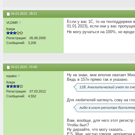
04.01.2025,
18:21
Если у вас 1С, то на техподдержке
VLDMR
01.01.2023), если они у вас пропущ
Клерк
Не могу ручаться на 100%, но вроде
Регистрация
05.08.2005
Сообщений
3,206
04.01.2025,
19:40
Ну не знаю, мне вполне хватает Мно
topalov
Ведь в 157н прямо так и указано.
Клерк
128. Аналитический учет по сч
Регистрация
07.03.2012
Сообщений
4,552
Для любителей натянуть сову на гл
либо в ином регистре бухгалт
Вам, вообще, для чего этот регистр 
Чтобы был?
Ну дерзайте, что могу сказать...
P.S. Мне, честно говоря, непонятна