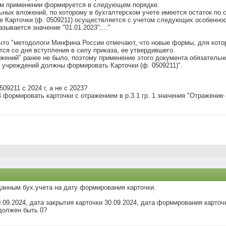
рвом применении формируется в следующем порядке.
льных вложений, по которому в бухгалтерском учете имеется остаток по
ие Карточки (ф. 0509211) осуществляется с учетом следующих особеннос
зывается значение "01.01.2023";..."
е,что "методологи Минфина России отмечают, что новые формы, для кот
я со дня вступления в силу приказа, ее утвердившего.
жений" ранее не было, поэтому применение этого документа обязательно
ы учреждений должны формировать Карточки (ф. 0509211)".
9211 с 2024 г, а не с 2023?
24 формировать карточки с отражением в р.3.1 гр. 1 значения "Отражение
 данным бух.учета на дату формирования карточки.
.09.2024, дата закрытия карточки 30.09.2024, дата формирования карточки
 должен быть 0?