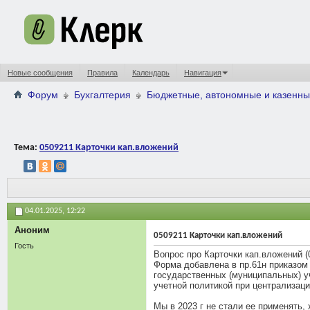
Новые сообщения
Правила
Календарь
Навигация
Форум
Бухгалтерия
Бюджетные, автономные и казенны
Тема:
0509211 Карточки кап.вложений
04.01.2025,
12:22
Аноним
0509211 Карточки кап.вложений
Гость
Вопрос про Карточки кап.вложений (
Форма добавлена в пр.61н приказом 
государственных (муниципальных) уч
учетной политикой при централизации
Мы в 2023 г не стали ее применять,