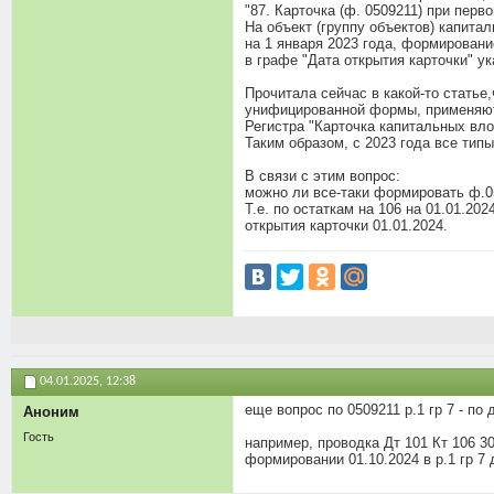
"87. Карточка (ф. 0509211) при пе
На объект (группу объектов) капита
на 1 января 2023 года, формирован
в графе "Дата открытия карточки" ука
Прочитала сейчас в какой-то стать
унифицированной формы, применяютс
Регистра "Карточка капитальных вло
Таким образом, с 2023 года все тип
В связи с этим вопрос:
можно ли все-таки формировать ф.050
Т.е. по остаткам на 106 на 01.01.20
открытия карточки 01.01.2024.
04.01.2025,
12:38
еще вопрос по 0509211 р.1 гр 7 - по
Аноним
Гость
например, проводка Дт 101 Кт 106 30
формировании 01.10.2024 в р.1 гр 7