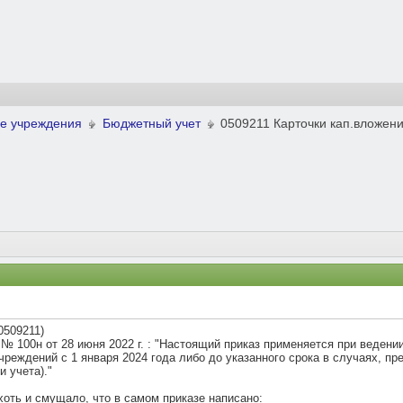
е учреждения
Бюджетный учет
0509211 Карточки кап.вложен
0509211)
№ 100н от 28 июня 2022 г. : "Настоящий приказ применяется при ведени
реждений с 1 января 2024 года либо до указанного срока в случаях, пр
 учета)."
 хоть и смущало, что в самом приказе написано: