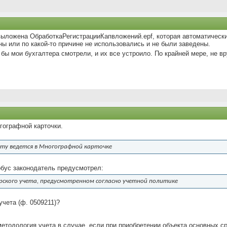
 выложена ОбработкаРегистрацииКапвложений.epf, которая автоматическ
ены или по какой-то причине не использовались и не были заведены.
 бы мои бухгалтера смотрели, и их все устроило. По крайней мере, не в
гографной карточки.
ету ведется в Многографной карточке
обус законодатель предусмотрел:
ерского учета, предусмотренном согласно учетной политике
учета (ф. 0509211)?
 методология учета в случае, если при приобретении объекта основных 