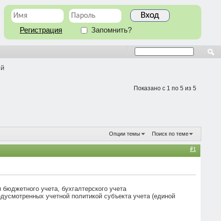
Регистрация
Запомнить?
ий
Показано с 1 по 5 из 5
Опции темы
Поиск по теме
#1
и бюджетного учета, бухгалтерского учета
едусмотренных учетной политикой субъекта учета (единой