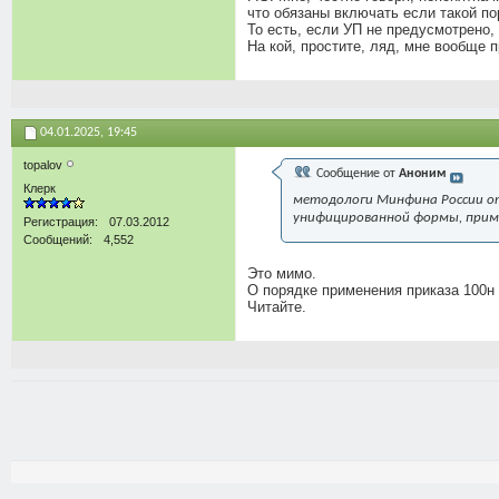
что обязаны включать если такой по
То есть, если УП не предусмотрено,
На кой, простите, ляд, мне вообще 
04.01.2025,
19:45
topalov
Сообщение от
Аноним
Клерк
методологи Минфина России о
унифицированной формы, примен
Регистрация
07.03.2012
Сообщений
4,552
Это мимо.
О порядке применения приказа 100н 
Читайте.