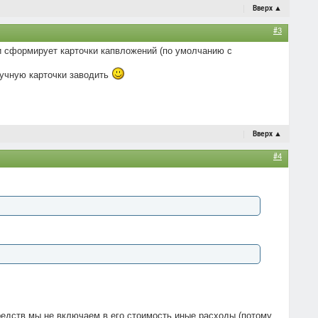
Вверх
▲
#3
и сформирует карточки капвложений (по умолчанию с
ручную карточки заводить
Вверх
▲
#4
средств мы не включаем в его стоимость иные расходы (потому