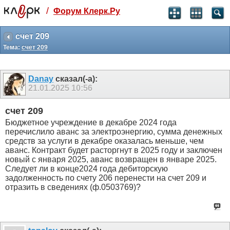
/
Форум Клерк.Ру
Святые угодники, Клерк без рекламы
прекрасен:)
счет 209
Тема:
счет 209
месяц
99
₽
3 месяца
Danay
сказал(-а):
259
₽
21.01.2025
10:56
-10%
полгода
счет 209
499
₽
Бюджетное учреждение в декабре 2024 года
-15%
перечислило аванс за электроэнергию, сумма денежных
Отмена
Оплатить
средств за услуги в декабре оказалась меньше, чем
аванс. Контракт будет расторгнут в 2025 году и заключен
новый с января 2025, аванс возвращен в январе 2025.
Следует ли в конце2024 года дебиторскую
задолженность по счету 206 перенести на счет 209 и
отразить в сведениях (ф.0503769)?