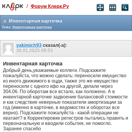
/
Форум Клерк.Ру
Святые угодники, Клерк без рекламы
прекрасен:)
Инвентарная карточка
Тема:
Инвентарная карточка
месяц
99
₽
3 месяца
yakimich93
сказал(-а):
259
₽
30.01.2025
09:51
-10%
полгода
Инвентарная карточка
499
₽
Добрый день,уважаемые коллеги. Подскажите
-15%
пожалуйста, что можно сделать: переносили имущество
Отмена
Оплатить
из иного движимого в оцди, также это же имущество
переносили с одного кфо на другой, делали через
304.06. По оборотам все встало, как положено. А в
инвентарной карточке задвоение балансовой стоимости
и как следствие неверные показатели амортизации за
год (именно в карточке, в ведомостях и оборотах все
верно). Подскажите пожалуйста - какой операции не
хватает? в Корректировке регистров пытались править и
первоначальную и вводили события, не помогло.
Заранее спасибо