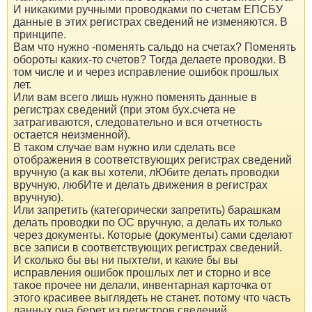
И никакими ручными проводками по счетам ЕПСБУ
данные в этих регистрах сведений не изменяются. В
принципе.
Вам что нужно -поменять сальдо на счетах? Поменять
обороты каких-то счетов? Тогда делаете проводки. В
том числе и и через исправление ошибок прошлых
лет.
Или вам всего лишь нужно поменять данные в
регистрах сведений (при этом бух.счета не
затрагиваются, следовательно и вся отчетность
остается неизменной).
В таком случае вам нужно или сделать все
отображения в соответствующих регистрах сведений
вручную (а как вы хотели, лЮбите делать проводки
вручную, любИте и делать движения в регистрах
вручную).
Или запретить (категорически запретить) барашкам
делать проводки по ОС вручную, а делать их только
через документы. Которые (документы) сами сделают
все записи в соответствующих регистрах сведений.
И сколько бы вы ни пыхтели, и какие бы вы
исправления ошибок прошлых лет и сторно и все
такое прочее ни делали, инвентарная карточка от
этого красивее выглядеть не станет. потому что часть
данных она берет из регистров сведений.