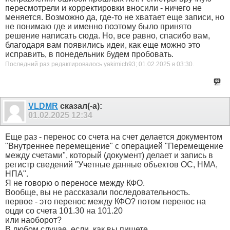
пересмотрели и корректировки вносили - ничего не
меняется. Возможно да, где-то не хватает еще записи, но
не понимаю где и именно поэтому было принято
решение написать сюда. Но, все равно, спасибо вам,
благодаря вам появились идеи, как еще можно это
исправить, в понедельник будем пробовать.
Последний раз редактировалось yakimich93; 01.02.2025 в
03:30
.
VLDMR
сказал(-а):
01.02.2025
12:34
Еще раз - перенос со счета на счет делается документом
"Внутреннее перемещение" с операцией "Перемещение
между счетами", который (документ) делает и запись в
регистр сведений "Учетные данные объектов ОС, НМА,
НПА".
Я не говорю о переносе между КФО.
Вообще, вы не рассказали последовательность.
первое - это перенос между КФО? потом перенос на
оцди со счета 101.30 на 101.20
или наоборот?
В любом случае, если, как вы пишете,