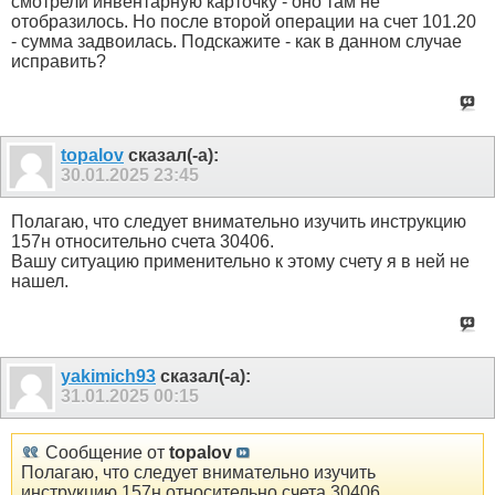
смотрели инвентарную карточку - оно там не
отобразилось. Но после второй операции на счет 101.20
- сумма задвоилась. Подскажите - как в данном случае
исправить?
topalov
сказал(-а):
30.01.2025
23:45
Полагаю, что следует внимательно изучить инструкцию
157н относительно счета 30406.
Вашу ситуацию применительно к этому счету я в ней не
нашел.
yakimich93
сказал(-а):
31.01.2025
00:15
Сообщение от
topalov
Полагаю, что следует внимательно изучить
инструкцию 157н относительно счета 30406.