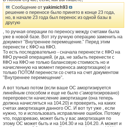
Сообщение от
yakimich93
решение о переносе было принято в конце 23 года,
но, в начале 23 года был перенос из одной базы в
другую
, то ручная операции по переносу между счетами была
уже в новой базе. Вот эту ручную операцию заменить на
документ "Внутреннее перемещение." Перед этим
перенести с КФО на КФО.
То есть последовательно - сначала перенести с КФО на
КФО ручной операцией. (и да, не забыть перенести с
КФО на КФО не только балансовую стоимость но и
начисленную на момент переноса амортизацию) и
только ПОТОМ перенести со счета на счет документом
"Внутреннее перемещение".
А вот только потом (если ваше ОС амортизируется
линейным способом и еще не было с'амортизировано)
перепровести начисление амортизации (она теперь
должна начисляться на 104.20) и проверить, на каких
счетах амортизация данного ОС. И вот тут уже , если
нужно, то и использовать исправление ошибок. Потому
что, подозреваю, может быть у вас амортизация по
этому ОС может быть и на 104.30 и на 104.20. А может и