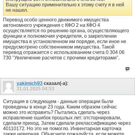
Вашу ситуацию применительно к этому счету я в ней
не нашел.
Перевод особо ценного движимого имущества
автономного учреждения с КФО 2 на КФО 4
осуществляется по решению органа, осуществляющего
функции и полномочия учредителя, о закреплении
имущества в установленном им порядке, если иное не
предусмотрено собственником имущества. Такой
перевод отражается с использованием счета 0 304 06
730 "Увеличение расчетов с прочими кредиторами".
yakimich93
сказал(-а):
31.01.2025
04:53
Ситуация в следующем - данные операции были
проведены в конце 23 года. Каким образом сейчас
можно это исправить? Пытались сделать через
исправление ошибок прошлых лет: отсторнировали,
сделали приход. Затем сделали реклассификацию через
40110172. Но это не помогло. Инвентарная карточка
также неверная. Объясните пожалуйста, если можете