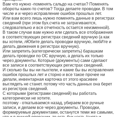
Вам что нужно -поменять сальдо на счетах? Поменять
обороты каких-то счетов? Тогда делаете проводки. В том
числе и и через исправление ошибок прошлых лет.
Или вам всего лишь нужно поменять данные в регистрах
сведений (при этом бух.счета не затрагиваются,
следовательно и вся отчетность остается неизменной).
В таком случае вам нужно или сделать все отображения
в соответствующих регистрах сведений вручную (а как
вы хотели, лЮбите делать проводки вручную, любИте и
делать движения в регистрах вручную).
Или запретить (категорически запретить) барашкам
делать проводки по ОС вручную, а делать их только
через документы. Которые (документы) сами сделают
все записи в соответствующих регистрах сведений.
И сколько бы вы ни пыхтели, и какие бы вы исправления
ошибок прошлых лет и сторно и все такое прочее ни
делали, инвентарная карточка от этого красивее
выглядеть не станет. потому что часть данных она берет
из регистров сведений.
С которыми (регистрами сведений) вы работать
категорически не хотите.
поэтому - откатываемся назад, убираем все ручные
записи, и делаем все через документы. Проводки,
формируемые документами, останутся теми же самыми,
что и в ручной операции, то есть бух.часть (счета и