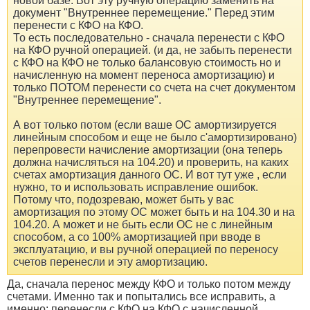
новой базе. Вот эту ручную операцию заменить на
документ "Внутреннее перемещение." Перед этим
перенести с КФО на КФО.
То есть последовательно - сначала перенести с КФО
на КФО ручной операцией. (и да, не забыть перенести
с КФО на КФО не только балансовую стоимость но и
начисленную на момент переноса амортизацию) и
только ПОТОМ перенести со счета на счет документом
"Внутреннее перемещение".
А вот только потом (если ваше ОС амортизируется
линейным способом и еще не было с'амортизировано)
перепровести начисление амортизации (она теперь
должна начисляться на 104.20) и проверить, на каких
счетах амортизация данного ОС. И вот тут уже , если
нужно, то и использовать исправление ошибок.
Потому что, подозреваю, может быть у вас
амортизация по этому ОС может быть и на 104.30 и на
104.20. А может и не быть если ОС не с линейным
способом, а со 100% амортизацией при вводе в
эксплуатацию, и вы ручной операцией по переносу
счетов перенесли и эту амортизацию.
Да, сначала перенос между КФО и только потом между
счетами. Именно так и попытались все исправить, а
именно: перенесли с КФО на КФО с начисленной