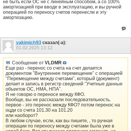
не быть если ОС не с линейным способом, а со 100%
амортизацией при вводе в эксплуатацию, и вы ручной
операцией по переносу счетов перенесли и эту
амортизацию.
yakimich93
сказал(-а):
01.02.2025
13:12
Сообщение от
VLDMR
Еще раз - перенос со счета на счет делается
документом "Внутреннее перемещение" с операцией
"Перемещение между счетами", который (документ)
делает и запись в регистр сведений "Учетные данные
объектов ОС, НМА, НПА".
Я не говорю о переносе между КФО.
Вообще, вы не рассказали последовательность.
первое - это перенос между КФО? потом перенос на
оцди со счета 101.30 на 101.20
или наоборот?
В любом случае, если, как вы пишете, , то ручная
операции по переносу между счетами была уже в