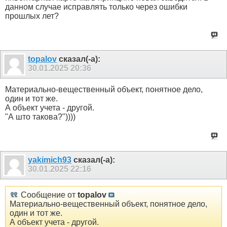
данном случае исправлять только через ошибки
прошлых лет?
topalov
сказал(-а):
30.01.2025
20:36
Материально-вещественный объект, понятное дело,
один и тот же.
А объект учета - другой.
"А што такова?"))))
yakimich93
сказал(-а):
30.01.2025
22:16
Сообщение от
topalov
Материально-вещественный объект, понятное дело,
один и тот же.
А объект учета - другой.