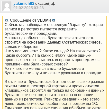
yakimich93
сказал(-а):
01.02.2025
03:26
Сообщение от
VLDMR
Сейчас мы наблюдаем очередную "барашку", которая
записи в регистрах пытается исправить
бухгалтерскими проводками.
На пальцах объясняю - бухгалтерская отчетность
строится на основании данных бухгалтерских счетов,
сальдо и оборотов.
Что у вас меняется? Какое сальдо? На каких счетах?
Какие обороты? На каких счетах? Какие ошибки
прошлых лет вы пытаетесь исправить проводками с
применением балансовых счетов?
Ах ничего не меняется в плане бух.счетов и
бух.отчетности - ну и не лезьте ручонками в проводки.
В отличие от бухгалтерской отчетности, всякие разные
отчеты типа инвентарной карточки и прочих отчетов
кладовщиков строятся не только на основании данных
бухгалтерских счетов, но и отчасти на основании
данных из регистров. Регистры сведений - это всего
лишь технологическая особенность программы 1С.
Там хранятся различные сведения об объектах учета.