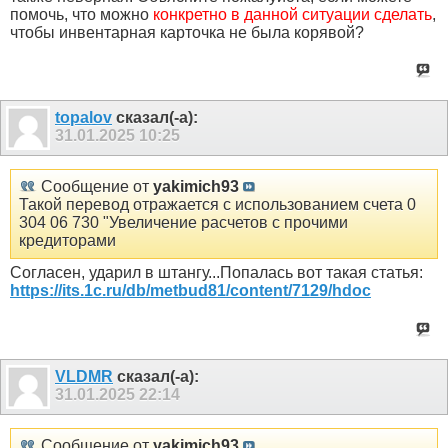
помочь, что можно
конкретно в данной ситуации сделать
,
чтобы инвентарная карточка не была корявой?
topalov
сказал(-а):
31.01.2025
10:25
Сообщение от
yakimich93
Такой перевод отражается с использованием счета 0
304 06 730 "Увеличение расчетов с прочими
кредиторами
Согласен, ударил в штангу...Попалась вот такая статья:
https://its.1c.ru/db/metbud81/content/7129/hdoc
VLDMR
сказал(-а):
31.01.2025
22:14
Сообщение от
yakimich93