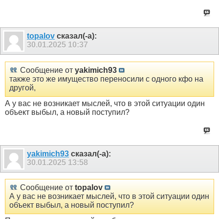
topalov
сказал(-а):
30.01.2025
10:37
Сообщение от
yakimich93
также это же имущество переносили с одного кфо на
другой,
А у вас не возникает мыслей, что в этой ситуации один
объект выбыл, а новый поступил?
yakimich93
сказал(-а):
30.01.2025
13:58
Сообщение от
topalov
А у вас не возникает мыслей, что в этой ситуации один
объект выбыл, а новый поступил?