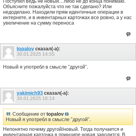
Поступил ведь не новый…либо не до конца понимаю.
Объясните пожалуйста что не так сделано? Или
недоделано. Находили прям идентичные операции в
интернете, и в инвентарных карточках все ровно, а у нас
увеличение на сумму переноса
topalov
сказал(-а):
30.01.2025
14:55
Новый я употребл в смысле "другой".
yakimich93
сказал(-а):
30.01.2025
18:14
Сообщение от
topalov
Новый я употребл в смысле "другой".
Непонятно почему другой/новый. Тогда получается и
инвентарная карточка в принципе новая заводится. В