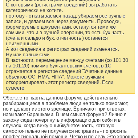
С которыми (регистрами сведений) вы работать
категорически не хотите.
поэтому - откатываемся назад, убираем все ручные
записи, и делаем все через документы. Проводки,
формируемые документами, останутся теми же
самыми, что и в ручной операции, то есть бух.часть
(счета и сальдо и бух. отчетность ) останется
неизменными.
А вот сведения в регистрах сведений изменятся.
Ну или пальчиками.
В частности, перемещение между счетами (со 101.30
на 101.20) помимо бухгалтерских счетов, в 1С
отражается в регистре сведений "Учетные данные
объектов ОС, НМА, НПА". Можете ручками
откорректировать этот регистр сведений. Если
сумеете.
Обожаю
то, как на данном форуме действительно
разбирающиеся в проблеме люди не только помогают,
но и делают из этого зрелище. Ёрничают при ответах,
называют барашками. В чем смысл форума? Лично я
захожу сюда почерпнуть информацию для себя и в
случаях, когда вижу ошибку/неточность, которую
самостоятельно не получается исправить - попросить
профессиональной помощи. Четко и по делу. Это хорошо