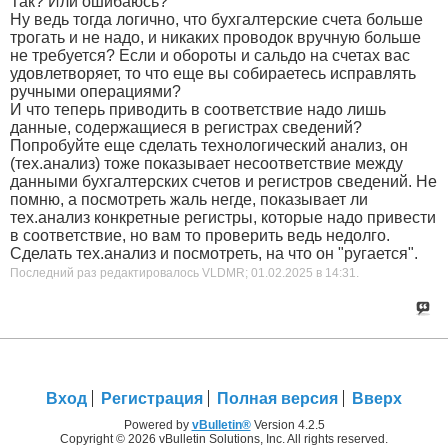
Так? Или ошибаюсь?
Ну ведь тогда логично, что бухгалтерские счета больше
трогать и не надо, и никаких проводок вручную больше
не требуется? Если и обороты и сальдо на счетах вас
удовлетворяет, то что еще вы собираетесь исправлять
ручными операциями?
И что теперь приводить в соответствие надо лишь
данные, содержащиеся в регистрах сведений?
Попробуйте еще сделать технологический анализ, он
(тех.анализ) тоже показывает несоответствие между
данными бухгалтерских счетов и регистров сведений. Не
помню, а посмотреть жаль негде, показывает ли
тех.анализ конкретные регистры, которые надо привести
в соответствие, но вам то проверить ведь недолго.
Сделать тех.анализ и посмотреть, на что он "ругается".
Последний раз редактировалось VLDMR; 01.02.2025 в
14:31
.
Вход
Регистрация
Полная версия
Вверх
Powered by
vBulletin®
Version 4.2.5
Copyright © 2026 vBulletin Solutions, Inc. All rights reserved.