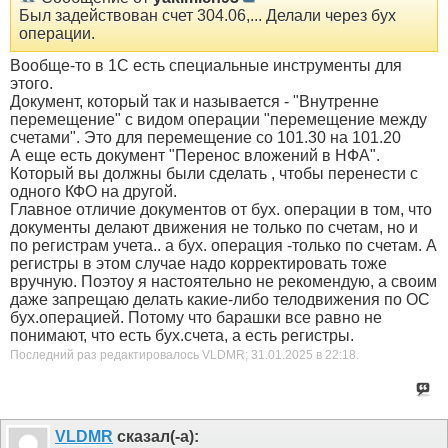
Был задействован счет 304.06,... Делали через бух
операции.
Вообще-то в 1С есть специальные инструменты для
этого.
Документ, который так и называется - "Внутренне
перемещение" с видом операции "перемещение между
счетами". Это для перемещение со 101.30 на 101.20
А еще есть документ "Перенос вложений в НФА".
Который вы должны были сделать , чтобы перенести с
одного КФО на другой.
Главное отличие документов от бух. операции в том, что
документы делают движения не только по счетам, но и
по регистрам учета.. а бух. операция -только по счетам. А
регистры в этом случае надо корректировать тоже
вручную. Поэтоу я настоятельно не рекомендую, а своим
даже запрещаю делать какие-либо телодвижения по ОС
бух.операцией. Потому что барашки все равно не
понимают, что есть бух.счета, а есть регистры.
Последний раз редактировалось VLDMR; 31.01.2025 в
22:18
.
VLDMR
сказал(-а):