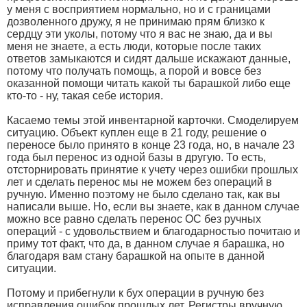
у меня с восприятием нормально, но и с границами
дозволенного дружу, я не принимаю прям близко к
сердцу эти уколы, потому что я вас не знаю, да и вы
меня не знаете, а есть люди, которые после таких
ответов замыкаются и сидят дальше искажают данные,
потому что получать помощь, а порой и вовсе без
оказанной помощи читать какой ты барашкой либо еще
кто-то - ну, такая себе история.
Касаемо темы этой инвентарной карточки. Смоделируем
ситуацию. Объект куплен еще в 21 году, решение о
переносе было принято в конце 23 года, но, в начале 23
года был перенос из одной базы в другую. То есть,
отсторнировать принятие к учету через ошибки прошлых
лет и сделать перенос мы не можем без операций в
ручную. Именно поэтому не было сделано так, как вы
написали выше. Но, если вы знаете, как в данном случае
можно все равно сделать перенос ОС без ручных
операций - с удовольствием и благодарностью почитаю и
приму тот факт, что да, в данном случае я барашка, но
благодаря вам стану барашкой на опыте в данной
ситуации.
Потому и прибегнули к бух операции в ручную без
исправления ошибок прошлых лет. Регистры вручную