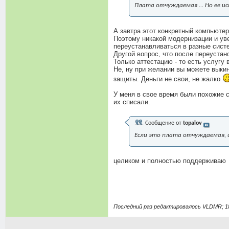
Плата отчуждаемая ... Но ее и
А завтра этот конкретный компьютер
Поэтому никакой модернизации и ув
переустанавливаться в разные сист
Другой вопрос, что после переустан
Только аттестацию - то есть услугу
Не, ну при желании вы можете выки
защиты. Деньги не свои, не жалко
У меня в свое время были похожие с
их списали.
Сообщение от
topalov
Если это плата отчуждаемая, и
целиком и полностью поддерживаю
Последний раз редактировалось VLDMR; 1