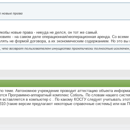
е новые права
якобы новые права - никуда не делся, он тот же самый.
словиях - на самом деле операционная/неоперационная аренда. Со всем
ять не формой договора, а их экономическим содержанием. Но это вы и
, что возврат пользователем имущества практически полностью исключен,
й по теме. Автономное учреждение проводит аттестацию объекта информ
яется Программно-аппаратный комплекс Соболь. По словам нашего систе
 вставляется в компьютер с . По какому КОСГУ следует учитывать этот
310 (такие версии предлагают некоторые справочные системы) или как П