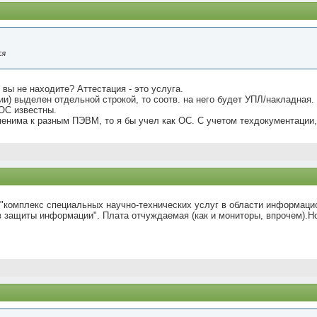
ся
 вы не находите? Аттестация - это услуга.
ии) выделен отдельной строкой, то соотв. на него будет УПЛ/накладная.
ОС известны.
енима к разным ПЭВМ, то я бы учел как ОС. С учетом техдокументации,
 "комплекс специальных научно-технических услуг в области информаци
в защиты информации". Плата отчуждаемая (как и мониторы, впрочем).Но