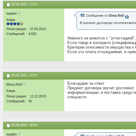
18.06.2025,
13:14
topalov
Сообщение от
Elena RnD
Клерк
В рамках договора поставляет
Регистрация
07.03.2012
Сообщений
4,552
Немного не вяжется с "аттестацией",
Если товар в контракте (спецификац
Критерии относимости имущества к 
Если это плата отчуждаемая, и прим
18.06.2025,
14:19
Благодарю за ответ.
Elena RnD
Предмет договора звучит дословно:
Клерк
информатизации, и поставка средст
Регистрация
13.12.2013
спецчасти.
Сообщений
45
18.06.2025,
18:05
topalov