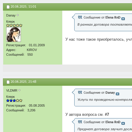
20.06.2025,
11:01
Danay
Сообщение от
Elena RnD
Клерк
В рамках договора поставляет
У нас тоже такое приобреталось, уч
Регистрация
01.01.2009
Адрес
KIROV
Сообщений
550
20.06.2025,
21:48
VLDMR
Сообщение от
Danay
Клерк
Услуги по проведению контрол
Регистрация
05.08.2005
Сообщений
3,206
У автора вопроса см.
#7
Сообщение от
Elena RnD
Предмет договора звучит дослов