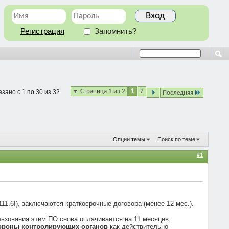
Регистрация
Запомнить?
Страница 1 из 2
1
2
зано с 1 по 30 из 32
Последняя
Опции темы
Поиск по теме
#1
1.6I), заключаются краткосрочные договора (менее 12 мес.).
льзования этим ПО снова оплачивается на 11 месяцев.
тороны контролирующих органов
как действительно