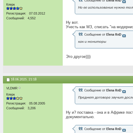
Сообщение от
Elena RnD
Клерк
Но ее использование нужно то
Регистрация
07.03.2012
Сообщений
4,552
Ну вот.
Учесть как МЗ, списать "на модерн
Сообщение от
Elena RnD
как и мониторы
Это другое))))
18.06.2025,
21:18
VLDMR
Сообщение от
Elena RnD
Клерк
Предмет договора звучит дослов
Регистрация
05.08.2005
Сообщений
3,206
Ну и? поставка - она и в Африке п
документально.
Сообщение от
Elena RnD