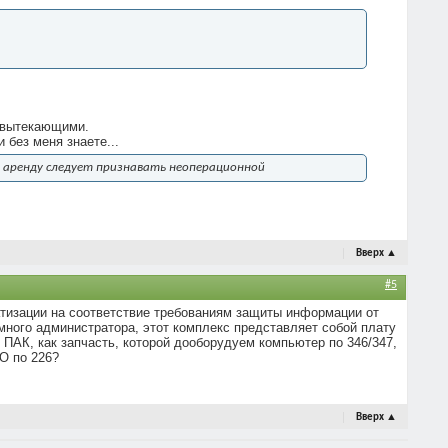
и вытекающими.
 без меня знаете...
 аренду следует признавать неоперационной
Вверх
▲
#5
атизации на соответствие требованиям защиты информации от
много администратора, этот комплекс представляет собой плату
 ПАК, как запчасть, которой дооборудуем компьютер по 346/347,
О по 226?
Вверх
▲