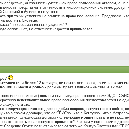
к следствие, обязанность учесть как право пользования актовом, а не 
язанность представлять отчетность в информационной системе, доступ к
й Системой в бухучете не учтено.
плата при таких условиях не влияет на право пользования. Предлагаю, чт
на доступ к Системе.
 такое "профессиональное суждение"?
огда оплаты нет, но отчетность сдается-принимается.
яцев?
 месяцев (или
более
12 месяцев, не помню дословно), то есть как миним
вно
или 12 месяце
ровно
- роли не играет. Главное - не свыше 12 мес.
у всех (у очень многих) аналогичные ситуации с операторами ЭДО - СБИС
операторов неисключительное право пользования предоставляется на оди
е скажу, не знаю.
онтролирующих никакого даже подобия вопроса, озвученного в сабже, не 
ому что в самом договоре, что со СБИСом, что с Контуром, что с Астрало
родлевается. Следующий договор - следующие
новые
права, а не продле
тора отчетность в налоговую отправляете? Как там у вас с ними в догов
ус-Сведение Отчетности отличается от того же Контур-Экстерн или СБИ