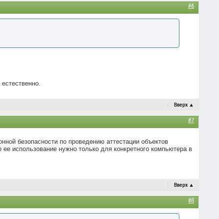
#6
 естественно.
Вверх
▲
#7
онной безопасности по проведению аттестации объектов
 ее использование нужно только для конкретного компьютера в
Вверх
▲
#8