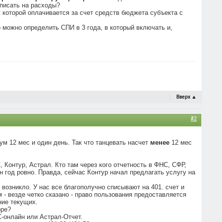
списать на расходы?
 которой оплачивается за счет средств бюджета субъекта с
о можно определить СПИ в 3 года, в который включать и,
Вверх
▲
#2
ум 12 мес и один день. Так что танцевать насчет
менее
12 мес
, Контур, Астрал. Кто там через кого отчетность в ФНС, СФР,
н год ровно. Правда, сейчас Контур начал предлагать услугу на
возникло. У нас все благополучно списывают на 401. счет и
м - везде четко сказано - право пользования предоставляется
ние текущих.
оре?
С-онлайн или Астрал-Отчет.