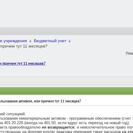
е учреждения
Бюджетный учет
 причем тут 11 месяцев?
Пока
 причем тут 11 месяцев?
ьзования активом, или причем тут 11 месяцев?
шей ситуацией.
льзования нематериальным активом - программным обеспечением (счет 11
 401.20.226 (иногда на 401.50, если вдруг есть переход на новый год).
ракта правообладателю
не возвращается
, и неисключительное право по
сутствующих на форуме коллег практика признания таких расходов
со с