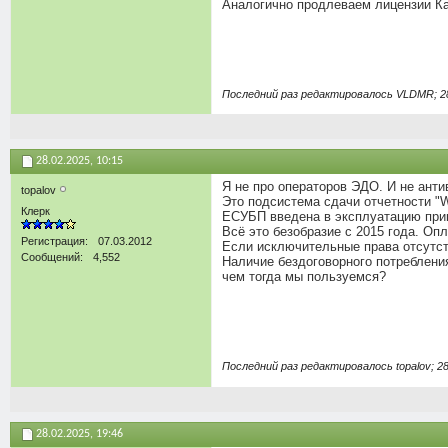
Аналогично продлеваем лицензии Ка
Последний раз редактировалось VLDMR; 2
28.02.2025,
10:15
Я не про операторов ЭДО. И не анти
topalov
Это подсистема сдачи отчетности 
Клерк
ЕСУБП введена в эксплуатацию прик
Всё это безобразие с 2015 года. Опл
Регистрация
07.03.2012
Если исключительные права отсутст
Сообщений
4,552
Наличие бездоговорного потреблени
чем тогда мы пользуемся?
Последний раз редактировалось topalov; 28
28.02.2025,
19:46