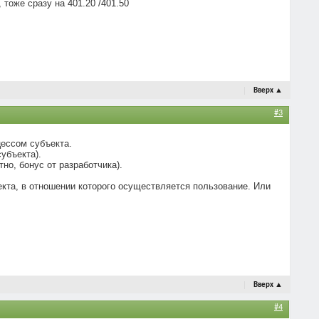
 тоже сразу на 401.20 /401.50
Вверх
▲
#3
ессом субъекта.
убъекта).
тно, бонус от разработчика).
кта, в отношении которого осуществляется пользование. Или
Вверх
▲
#4