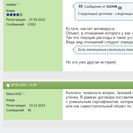
topalov
Сообщение от
VLDMR
Клерк
Следующий договор - следующи
Регистрация
07.03.2012
Сообщений
4,552
Кстати, насчет антивируса.
Объект, в отношении которого у вас 
Так что текущие расходы в таких у
Ведь вид отношений следует определ
Если отношения сложились так
Но это уже другая история)
18.06.2025,
12:06
Коллеги, позвольте вопрос, близки
Elena RnD
утечки. В рамках договора поставл
Клерк
с уникальным сертификатом, которая
Регистрация
13.12.2013
или как самостоятельный объект по 
Сообщений
45