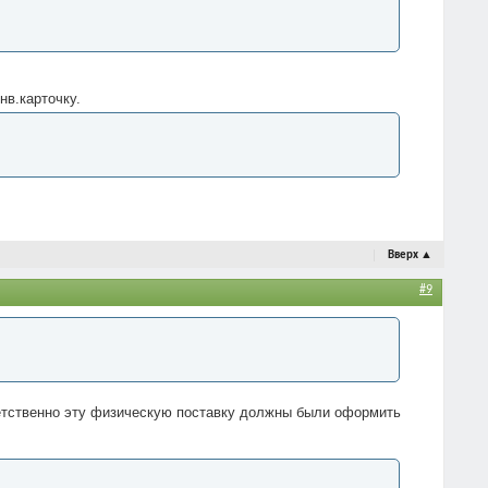
нв.карточку.
Вверх
▲
#9
тветственно эту физическую поставку должны были оформить