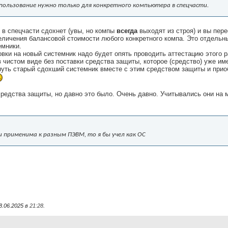
спользование нужно только для конкретного компьютера в спецчасти.
 в спецчасти сдохнет (увы, но компы
всегда
выходят из строя) и вы пер
еличения балансовой стоимости любого конкретного компа. Это отдельн
емники.
овки на новый системник надо будет опять проводить аттестацию этого р
 в чистом виде без поставки средства защиты, которое (средство) уже и
нуть старый сдохший системник вместе с этим средством защиты и приоб
редства защиты, но давно это было. Очень давно. Учитывались они на ма
 применима к разным ПЭВМ, то я бы учел как ОС
8.06.2025 в
21:28
.