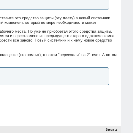
еставите это средство защиты (эту плату) в новый системник.
ый компонент, который по мере необходимости может
абочего места. Но уже не приобретая этого средства защиты.
меется и переставлено из предыдущего старого сдохшего компа.
рести все заново. Новый системник и к нему новое средство
лоценке (кто помнит), а потом "переехали" на 21 счет. А потом
Вверх
▲