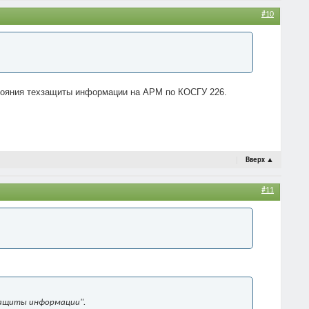
#10
остояния техзащиты информации на АРМ по КОСГУ 226.
Вверх
▲
#11
ащиты информации".