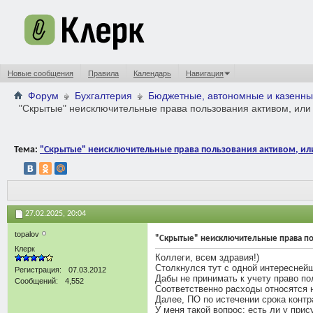
Новые сообщения
Правила
Календарь
Навигация
Форум
Бухгалтерия
Бюджетные, автономные и казенны
"Скрытые" неисключительные права пользования активом, или
Тема:
"Скрытые" неисключительные права пользования активом, или
27.02.2025,
20:04
topalov
"Скрытые" неисключительные права пол
Клерк
Коллеги, всем здравия!)
Столкнулся тут с одной интересней
Регистрация
07.03.2012
Дабы не принимать к учету право по
Сообщений
4,552
Соответственно расходы относятся на
Далее, ПО по истечении срока конт
У меня такой вопрос: есть ли у при