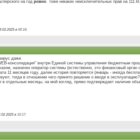
сперского на год
ровно
. Тоже никаких неисключительных прав на 111.6I,
8.02.2025 в
00:16
.
вирус даже.
"WEB-консолидация" внутри Единой системы управления бюджетным проц
азом, назначен оператор системы (естественно, это финансовый орган с
ата 11 месяцев году, далее история повторяется (январь - иногда беспла
вуют, тогда в отношении чего принято решение о вводе в эксплуатацию?
я в отдельные месяцы, на мой взгляд, прямо подтверждает наличие объе
.02.2025 в
10:17
.