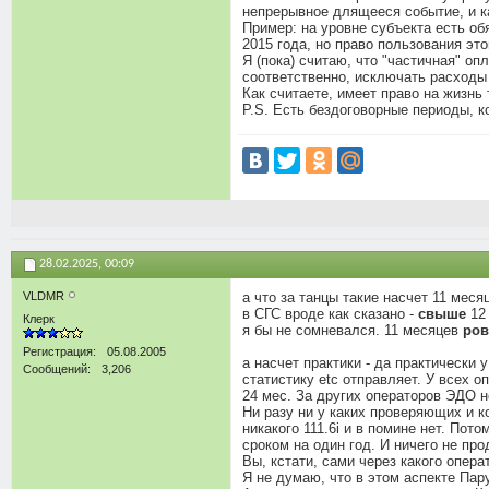
непрерывное длящееся событие, и ка
Пример: на уровне субъекта есть об
2015 года, но право пользования это
Я (пока) считаю, что "частичная" о
соответственно, исключать расходы 
Как считаете, имеет право на жизнь
P.S. Есть бездоговорные периоды, к
28.02.2025,
00:09
VLDMR
а что за танцы такие насчет 11 мес
в СГС вроде как сказано -
свыше
12
Клерк
я бы не сомневался. 11 месяцев
ро
Регистрация
05.08.2005
а насчет практики - да практически 
Сообщений
3,206
статистику etc отправляет. У всех 
24 мес. За других операторов ЭДО н
Ни разу ни у каких проверяющих и к
никакого 111.6i и в помине нет. Пот
сроком на один год. И ничего не п
Вы, кстати, сами через какого опера
Я не думаю, что в этом аспекте Пар