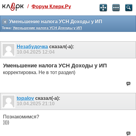
/
Форум Клерк.Ру
Святые угодники, Клерк без рекламы
прекрасен:)
Уменьшение налога УСН Доходы у ИП
Тема:
Уменьшение налога УСН Доходы у ИП
месяц
99
₽
3 месяца
Незабудочка
сказал(-а):
259
₽
10.04.2025
12:04
-10%
полгода
Уменьшение налога УСН Доходы у ИП
499
₽
корректировка. Не в тот раздел)
-15%
Отмена
Оплатить
topalov
сказал(-а):
10.04.2025
21:10
Познакомимся?
))))