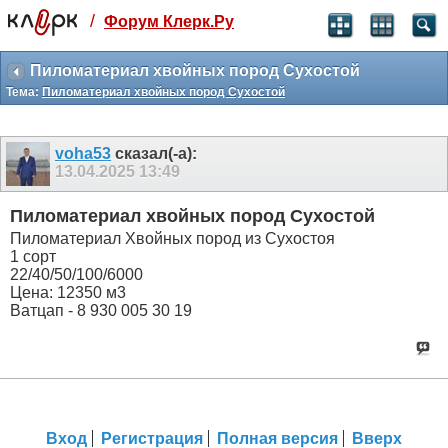
/
Форум Клерк.Ру
Святые угодники, Клерк без рекламы
прекрасен:)
Пиломатериал хвойных пород Сухостой
Тема:
Пиломатериал хвойных пород Сухостой
месяц
99
₽
3 месяца
voha53
сказал(-а):
259
₽
13.04.2025
13:49
-10%
полгода
Пиломатериал хвойных пород Сухостой
499
₽
Пиломатериал Хвойных пород из Сухостоя
-15%
1 сорт
Отмена
Оплатить
22/40/50/100/6000
Цена: 12350 м3
Ватцап - 8 930 005 30 19
Вход
Регистрация
Полная версия
Вверх