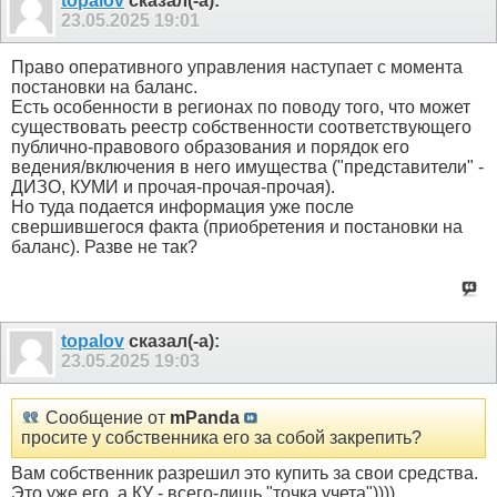
topalov
сказал(-а):
23.05.2025
19:01
Право оперативного управления наступает с момента
постановки на баланс.
Есть особенности в регионах по поводу того, что может
существовать реестр собственности соответствующего
публично-правового образования и порядок его
ведения/включения в него имущества ("представители" -
ДИЗО, КУМИ и прочая-прочая-прочая).
Но туда подается информация уже после
свершившегося факта (приобретения и постановки на
баланс). Разве не так?
topalov
сказал(-а):
23.05.2025
19:03
Сообщение от
mPanda
просите у собственника его за собой закрепить?
Вам собственник разрешил это купить за свои средства.
Это уже его, а КУ - всего-лишь "точка учета"))))