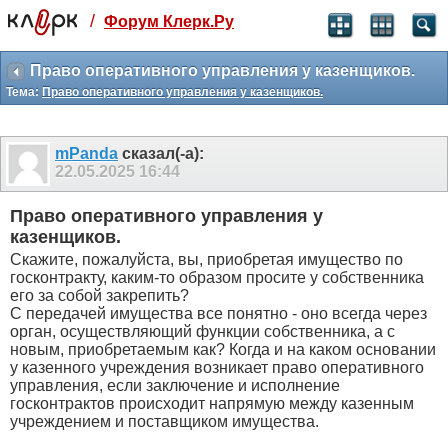
/
Форум Клерк.Ру
Святые угодники, Клерк без рекламы
прекрасен:)
Право оперативного управления у казенщиков.
Тема:
Право оперативного управления у казенщиков.
месяц
99
₽
3 месяца
mPanda
сказал(-а):
259
₽
22.05.2025
16:44
-10%
полгода
Право оперативного управления у
499
₽
казенщиков.
-15%
Скажите, пожалуйста, вы, приобретая имущество по
Отмена
Оплатить
госконтракту, каким-то образом просите у собственника
его за собой закрепить?
С передачей имущества все понятно - оно всегда через
орган, осуществляющий функции собственника, а с
новым, приобретаемым как? Когда и на каком основании
у казенного учреждения возникает право оперативного
управления, если заключение и исполнение
госконтрактов происходит напрямую между казенным
учреждением и поставщиком имущества.