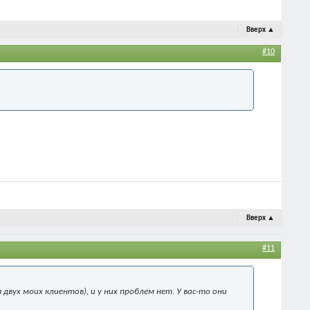
Вверх
▲
#10
Вверх
▲
#11
ух моих клиентов), и у них проблем нет. У вас-то они