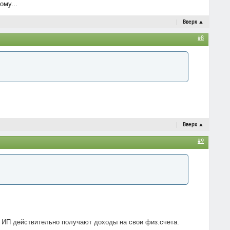
ому...
Вверх
▲
#8
Вверх
▲
#9
чи ИП действительно получают доходы на свои физ.счета.