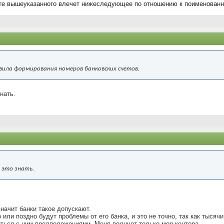
ете вышеуказанного влечет нижеследующее по отношению к поименованн
вила формирования номеров банковских счетов.
нать.
 это знать.
начит банки такое допускают.
 или поздно будут проблемы от его банка, и это не точно, так как тыся
иться с ним предположениями. Меня волнует только моя контора.