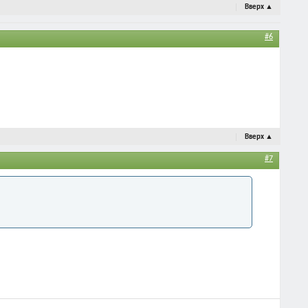
Вверх
▲
#6
Вверх
▲
#7