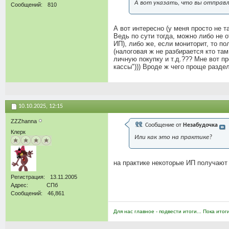
А вот указать, что вы отправл
Сообщений
810
А вот интересно (у меня просто не 
Ведь по сути тогда, можно либо не 
ИП), либо же, если мониторит, то по
(налоговая ж не разбирается кто там
личную покупку и т.д.??? Мне вот п
кассы"))) Вроде ж чего проще раздел
10.10.2025,
12:15
ZZZhanna
Сообщение от
Незабудочка
Клерк
Или как это на практике?
на практике некоторые ИП получают 
Регистрация
13.11.2005
Адрес
СПб
Сообщений
46,861
Для нас главное - подвести итоги... Пока итог