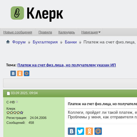
Новые сообщения
Правила
Календарь
Навигация
Форум
Бухгалтерия
Банки
Платеж на счет физ.лица,
Тема:
Платеж на счет физ.лица, но получателем указан ИП
03.09.2025,
09:04
С-НВ
Платеж на счет физ.лица, но получател
Клерк
Коллеги, пройдет ли такой платеж, е
Проблемы у меня, как отправителя п
Регистрация
24.04.2006
Сообщений
458