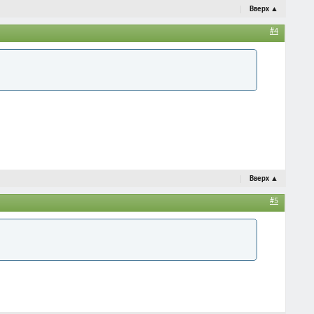
Вверх
▲
#4
Вверх
▲
#5