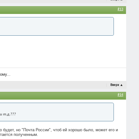
#13
ому...
Вверх
▲
#14
и т.д.???
 будет, но "Почта России", чтоб ей хорошо было, может его и
читается полученным.