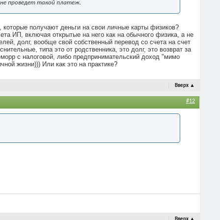
о не проведет такой платеж.
П, которые получают деньги на свои личные карты физиков?
ета ИП, включая открытые на него как на обычного физика, а не
телей, долг, вообще свой собственный перевод со счета на счет
снительные, типа это от родственника, это долг, это возврат за
геморр с налоговой, либо предпринимательский доход "мимо
чной жизни))) Или как это на практике?
Вверх
▲
#12
Вверх
▲