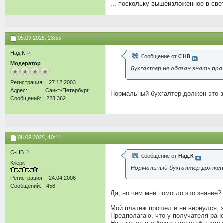
... поскольку вышеизложенное в св
05.09.2025,
23:55
Над.К
Сообщение от
С'НВ
Модератор
Бухгалтер не обязан знать пра
Регистрация
27.12.2003
Адрес
Санкт-Петербург
Нормальный бухгалтер должен это з
Сообщений
223,362
08.09.2025,
10:11
С-НВ
Сообщение от
Над.К
Клерк
Нормальный бухгалтер должен
Регистрация
24.04.2006
Сообщений
458
Да, но чем мне помогло это знание?
Мой платеж прошел и не вернулся, з
Предполагаю, что у получателя рано
Но я же не его бухгалтер чтобы дел