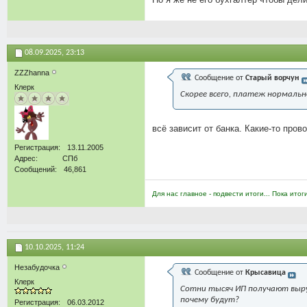
08.09.2025,
23:13
ZZZhanna
Сообщение от
Старый ворчун
Клерк
Скорее всего, платеж нормальн
всё зависит от банка. Какие-то провод
Регистрация
13.11.2005
Адрес
СПб
Сообщений
46,861
Для нас главное - подвести итоги... Пока итог
10.10.2025,
11:24
Незабудочка
Сообщение от
Крысавица
Клерк
Сотни тысяч ИП получают выруч
почему будут?
Регистрация
06.03.2012