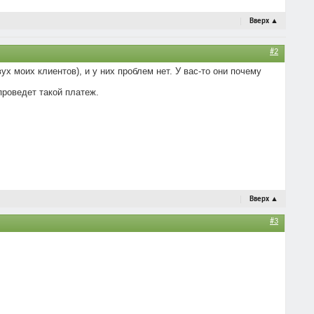
Вверх
▲
#2
 моих клиентов), и у них проблем нет. У вас-то они почему
проведет такой платеж.
Вверх
▲
#3