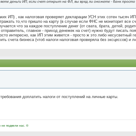
яете деньги ИП, если счет открыт на ФЛ, вы вряд ли сможете - банк прост
таких ИП) , как налоговая проверяет декларации УСН этих сотен тысяч И
отражать то,что пришло на карту (в случае если ФНС не мониторит все сч
лучается что за каждое поступление денег (от свата, брата, детей, роди
 отправитель, главное - приход денежек на счет) нужно будут писать поя
росто интересно, как ИП этим живется - просто ж это либо несусветный 
ить счета бизнеса (чтоб налоги налоговая проверяла без эксцессов) и ли
требования доплатить налоги от поступлений на личные карты.
и не подвели нас. ©