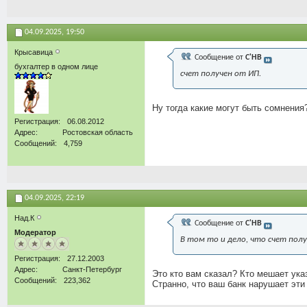
04.09.2025,
19:50
Крысавица
Сообщение от
С'НВ
бухгалтер в одном лице
счет получен от ИП.
Ну тогда какие могут быть сомнения?
Регистрация
06.08.2012
Адрес
Ростовская область
Сообщений
4,759
04.09.2025,
22:19
Над.К
Сообщение от
С'НВ
Модератор
В том то и дело, что счет полу
Регистрация
27.12.2003
Адрес
Санкт-Петербург
Это кто вам сказал? Кто мешает ука
Сообщений
223,362
Странно, что ваш банк нарушает эти