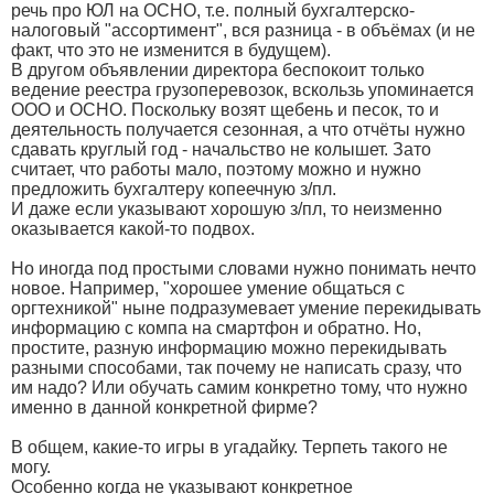
речь про ЮЛ на ОСНО, т.е. полный бухгалтерско-
налоговый "ассортимент", вся разница - в объёмах (и не
факт, что это не изменится в будущем).
В другом объявлении директора беспокоит только
ведение реестра грузоперевозок, вскользь упоминается
ООО и ОСНО. Поскольку возят щебень и песок, то и
деятельность получается сезонная, а что отчёты нужно
сдавать круглый год - начальство не колышет. Зато
считает, что работы мало, поэтому можно и нужно
предложить бухгалтеру копеечную з/пл.
И даже если указывают хорошую з/пл, то неизменно
оказывается какой-то подвох.
Но иногда под простыми словами нужно понимать нечто
новое. Например, "хорошее умение общаться с
оргтехникой" ныне подразумевает умение перекидывать
информацию с компа на смартфон и обратно. Но,
простите, разную информацию можно перекидывать
разными способами, так почему не написать сразу, что
им надо? Или обучать самим конкретно тому, что нужно
именно в данной конкретной фирме?
В общем, какие-то игры в угадайку. Терпеть такого не
могу.
Особенно когда не указывают конкретное