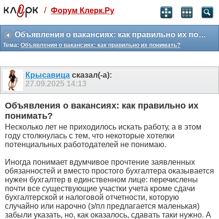
/
Форум Клерк.Ру
Святые угодники, Клерк без рекламы
прекрасен:)
Объявления о вакансиях: как правильно их понимать?
Тема:
Объявления о вакансиях: как правильно их понимать?
месяц
99
₽
3 месяца
Крысавица
сказал(-а):
259
₽
27.09.2025
14:13
-10%
полгода
Объявления о вакансиях: как правильно их
499
₽
понимать?
-15%
Несколько лет не приходилось искать работу, а в этом
Отмена
Оплатить
году столкнулась с тем, что некоторые хотелки
потенциальных работодателей не понимаю.
Иногда понимает вдумчивое прочтение заявленных
обязанностей и вместо простого бухгалтера оказывается
нужен бухгалтер в единственном лице: перечислены
почти все существующие участки учета кроме сдачи
бухгалтерской и налоговой отчетности, которую
случайно или нарочно (з/пл предлагается маленькая)
забыли указать, но, как оказалось, сдавать таки нужно. А