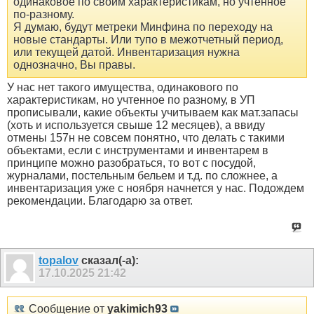
одинаковое по своим характеристикам, но учтенное
по-разному.
Я думаю, будут метреки Минфина по переходу на
новые стандарты. Или тупо в межотчетный период,
или текущей датой. Инвентаризация нужна
однозначно, Вы правы.
У нас нет такого имущества, одинакового по
характеристикам, но учтенное по разному, в УП
прописывали, какие объекты учитываем как мат.запасы
(хоть и используется свыше 12 месяцев), а ввиду
отмены 157н не совсем понятно, что делать с такими
объектами, если с инструментами и инвентарем в
принципе можно разобраться, то вот с посудой,
журналами, постельным бельем и т.д. по сложнее, а
инвентаризация уже с ноября начнется у нас. Подождем
рекомендации. Благодарю за ответ.
topalov
сказал(-а):
17.10.2025
21:42
Сообщение от
yakimich93