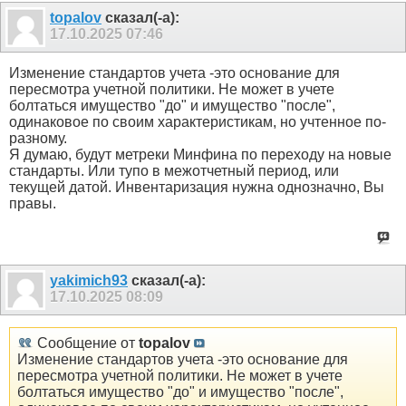
topalov
сказал(-а):
17.10.2025
07:46
Изменение стандартов учета -это основание для
пересмотра учетной политики. Не может в учете
болтаться имущество "до" и имущество "после",
одинаковое по своим характеристикам, но учтенное по-
разному.
Я думаю, будут метреки Минфина по переходу на новые
стандарты. Или тупо в межотчетный период, или
текущей датой. Инвентаризация нужна однозначно, Вы
правы.
yakimich93
сказал(-а):
17.10.2025
08:09
Сообщение от
topalov
Изменение стандартов учета -это основание для
пересмотра учетной политики. Не может в учете
болтаться имущество "до" и имущество "после",