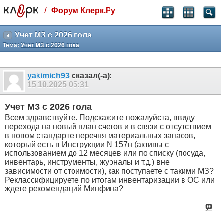
/
Форум Клерк.Ру
Святые угодники, Клерк без рекламы
прекрасен:)
Учет МЗ с 2026 гола
Тема:
Учет МЗ с 2026 гола
месяц
99
₽
3 месяца
yakimich93
сказал(-а):
259
₽
15.10.2025
05:31
-10%
полгода
Учет МЗ с 2026 гола
499
₽
Всем здравствуйте. Подскажите пожалуйста, ввиду
-15%
перехода на новый план счетов и в связи с отсутствием
Отмена
Оплатить
в новом стандарте перечня материальных запасов,
который есть в Инструкции N 157н (активы с
использованием до 12 месяцев или по списку (посуда,
инвентарь, инструменты, журналы и т.д.) вне
зависимости от стоимости), как поступаете с такими МЗ?
Реклассифицируете по итогам инвентаризации в ОС или
ждете рекомендаций Минфина?