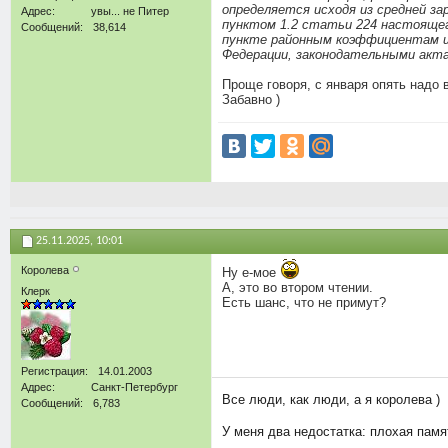
определяется исходя из средней за
Адрес
увы... не Питер
пунктом 1.2 статьи 224 настоящег
Сообщений
38,614
пункте районным коэффициентам и
Федерации, законодательными акт
Проще говоря, с января опять надо
Забавно )
25.11.2025,
10:01
Королева
Ну е-мое
А, это во втором чтении.
Клерк
Есть шанс, что не примут?
Регистрация
14.01.2003
Адрес
Санкт-Петербург
Все люди, как люди, а я королева )
Сообщений
6,783
У меня два недостатка: плохая памят