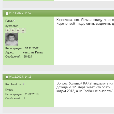
25.11.2025,
11:57
Королева
, нет. Я имел ввиду, что 
Генук
Короче, всё - надо опять выделять 
бухгалтер
Регистрация
07.11.2007
Адрес
увы... не Питер
Сообщений
38,614
04.12.2025,
14:13
Вопрос большой КАК?! выделять из с
Korolevakms
дохода 2012. Черт знает что опять..
Клерк
кодом 2012, а не "районые выплаты".
Регистрация
11.02.2019
Сообщений
9