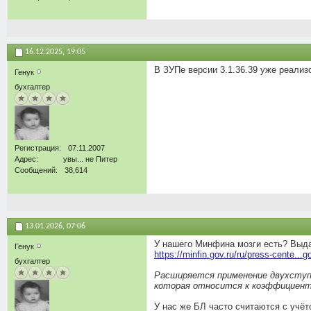
16.12.2025,
19:05
В ЗУПе версии 3.1.36.39 уже реализ
Генук
бухгалтер
Регистрация
07.11.2007
Адрес
увы... не Питер
Сообщений
38,614
13.01.2026,
07:06
У нашего Минфина мозги есть? Выд
Генук
https://minfin.gov.ru/ru/press-cente...go
бухгалтер
Расширяется применение двухступе
которая относится к коэффициент
У нас же БЛ часто считаются с учёт