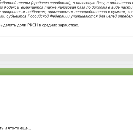
работной платы (среднего заработка), в налоговую базу, в отношени
о Кодекса, включается также налоговая база по доходам в виде част
 процентным надбавкам, применяемым непосредственно к суммам, ко
ами субъектов Российской Федерации учитываются для целей опреде
 выделять доли РКСН в средних заработках.
ь и что-то еще...