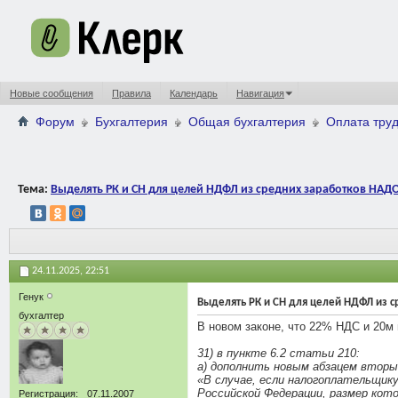
Новые сообщения
Правила
Календарь
Навигация
Форум
Бухгалтерия
Общая бухгалтерия
Оплата труд
Тема:
Выделять РК и СН для целей НДФЛ из средних заработков НАДО 
24.11.2025,
22:51
Генук
Выделять РК и СН для целей НДФЛ из с
бухгалтер
В новом законе, что 22% НДС и 20м 
31) в пункте 6.2 статьи 210:
а) дополнить новым абзацем вторы
«В случае, если налогоплательщи
Российской Федерации, размер кот
Регистрация
07.11.2007