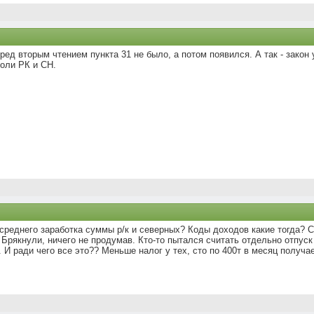
перед вторым чтением пункта 31 не было, а потом появился. А так - закон
доли РК и СН.
реднего заработка суммы р/к и северных? Коды доходов какие тогда? С
. Брякнули, ничего не продумав. Кто-то пытался считать отдельно отпуск 
 И ради чего все это?? Меньше налог у тех, сто по 400т в месяц получае