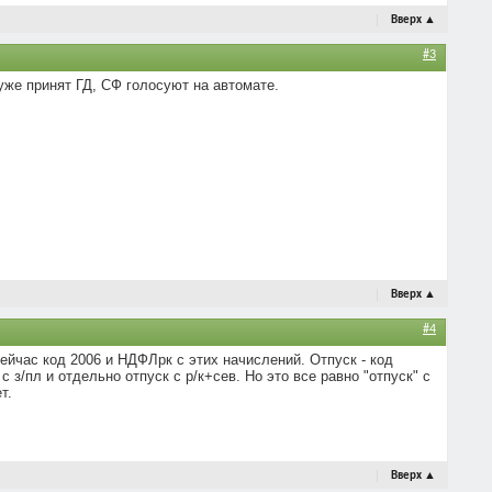
Вверх
▲
#3
 уже принят ГД, СФ голосуют на автомате.
Вверх
▲
#4
ейчас код 2006 и НДФЛрк с этих начислений. Отпуск - код
с з/пл и отдельно отпуск с р/к+сев. Но это все равно "отпуск" с
т.
Вверх
▲