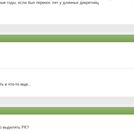
лые годы, если был перенос лет у длинных декретниц.
ь и что-то еще...
до выделять РК?