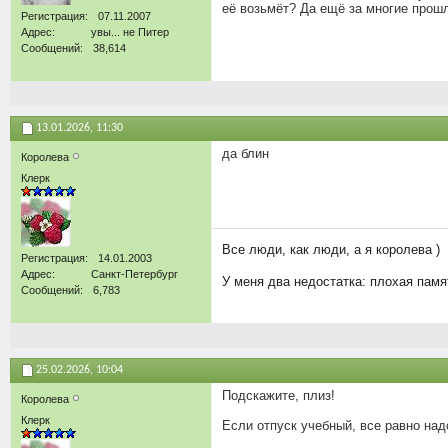
её возьмёт? Да ещё за многие прош
Регистрация
07.11.2007
Адрес
увы... не Питер
Сообщений
38,614
13.01.2026,
11:30
да блин
Королева
Клерк
Все люди, как люди, а я королева )
Регистрация
14.01.2003
Адрес
Санкт-Петербург
У меня два недостатка: плохая памят
Сообщений
6,783
25.02.2026,
10:04
Подскажите, плиз!
Королева
Клерк
Если отпуск учебный, все равно на