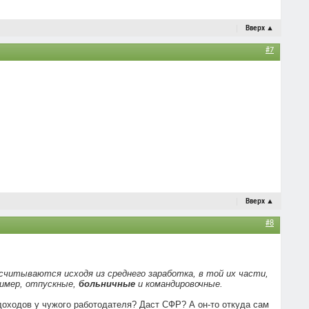
Вверх
▲
#7
Вверх
▲
#8
читываются исходя из среднего заработка, в той их части,
ример, отпускные,
больничные
и командировочные.
 доходов у чужого работодателя? Даст СФР? А он-то откуда сам