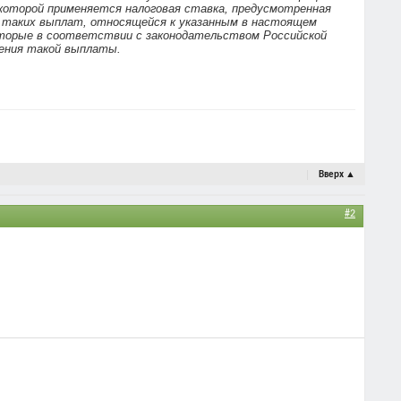
и которой применяется налоговая ставка, предусмотренная
и таких выплат, относящейся к указанным в настоящем
торые в соответствии с законодательством Российской
ления такой выплаты.
Вверх
▲
#2