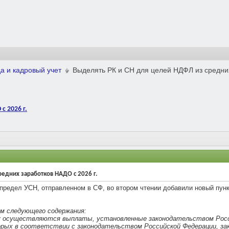
а и кадровый учет
Выделять РК и СН для целей НДФЛ из средних
с 2026 г.
редних заработков НАДО с 2026 г.
предел УСН, отправленном в СФ, во втором чтении добавили новый пунк
м следующего содержания:
ку осуществляются выплаты, установленные законодательством Росс
орых в соответствии с законодательством Российской Федерации, з