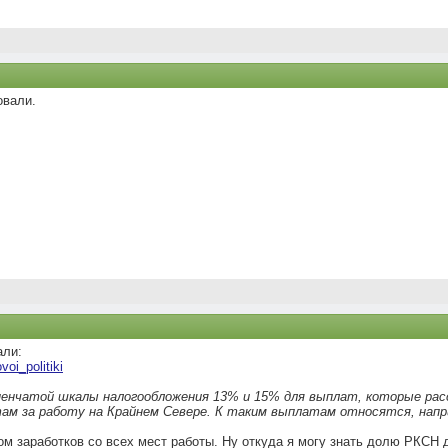
овали.
али:
voi_politiki
нчатой шкалы налогообложения 13% и 15% для выплат, которые расс
ам за работу на Крайнем Севере. К таким выплатам относятся, нап
ом заработков со всех мест работы. Ну откуда я могу знать долю РКСН