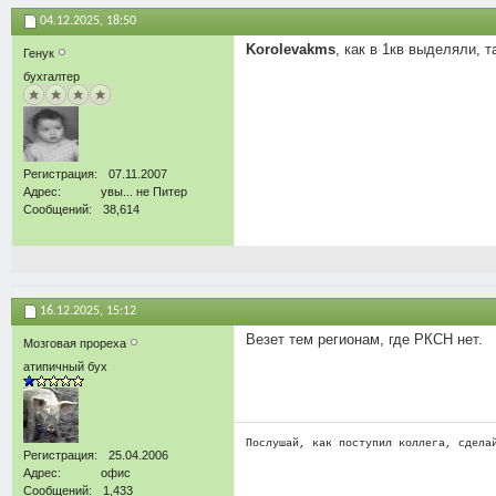
04.12.2025,
18:50
Korolevakms
, как в 1кв выделяли, т
Генук
бухгалтер
Регистрация
07.11.2007
Адрес
увы... не Питер
Сообщений
38,614
16.12.2025,
15:12
Везет тем регионам, где РКСН нет.
Мозговая прореха
атипичный бух
Послушай, как поступил коллега, сдела
Регистрация
25.04.2006
Адрес
офис
Сообщений
1,433