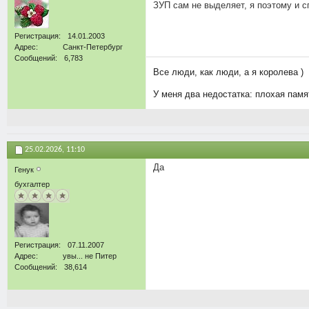
ЗУП сам не выделяет, я поэтому и 
Регистрация
14.01.2003
Адрес
Санкт-Петербург
Сообщений
6,783
Все люди, как люди, а я королева )
У меня два недостатка: плохая памят
25.02.2026,
11:10
Да
Генук
бухгалтер
Регистрация
07.11.2007
Адрес
увы... не Питер
Сообщений
38,614