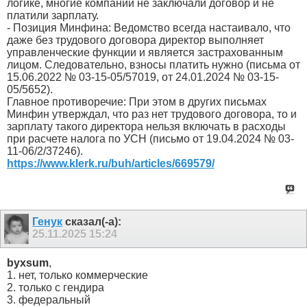
логике, многие компании не заключали договор и не
платили зарплату.
- Позиция Минфина: Ведомство всегда настаивало, что
даже без трудового договора директор выполняет
управленческие функции и является застрахованным
лицом. Следовательно, взносы платить нужно (письма от
15.06.2022 № 03-15-05/57019, от 24.01.2024 № 03-15-
05/5652).
Главное противоречие: При этом в других письмах
Минфин утверждал, что раз нет трудового договора, то и
зарплату такого директора нельзя включать в расходы
при расчете налога по УСН (письмо от 19.04.2024 № 03-
11-06/2/37246).
https://www.klerk.ru/buh/articles/669579/
Генук
сказал(-а):
25.11.2025
15:24
byxsum
,
1. нет, только коммерческие
2. только с гендира
3. федеральный