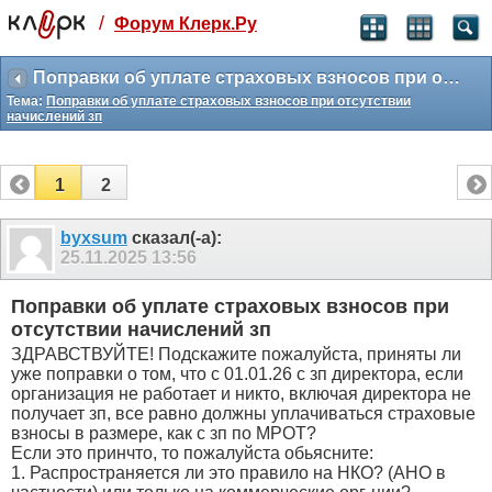
/
Форум Клерк.Ру
Святые угодники, Клерк без рекламы
прекрасен:)
Поправки об уплате страховых взносов при отсутствии начислений зп
Тема:
Поправки об уплате страховых взносов при отсутствии
месяц
начислений зп
99
₽
3 месяца
259
₽
1
2
-10%
полгода
byxsum
сказал(-а):
499
₽
25.11.2025
13:56
-15%
Отмена
Оплатить
Поправки об уплате страховых взносов при
отсутствии начислений зп
ЗДРАВСТВУЙТЕ! Подскажите пожалуйста, приняты ли
уже поправки о том, что с 01.01.26 с зп директора, если
организация не работает и никто, включая директора не
получает зп, все равно должны уплачиваться страховые
взносы в размере, как с зп по МРОТ?
Если это принчто, то пожалуйста обьясните:
1. Распространяется ли это правило на НКО? (АНО в