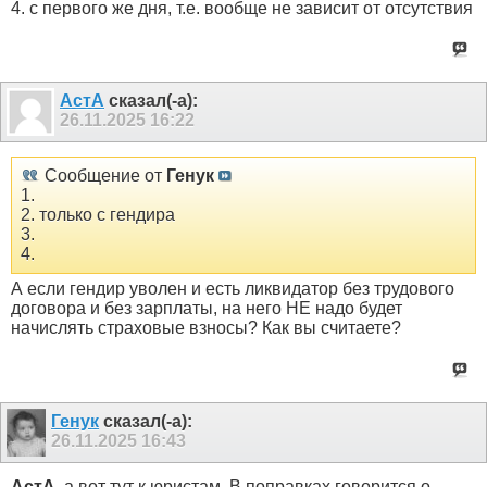
4. с первого же дня, т.е. вообще не зависит от отсутствия
АстА
сказал(-а):
26.11.2025
16:22
Сообщение от
Генук
1.
2. только с гендира
3.
4.
А если гендир уволен и есть ликвидатор без трудового
договора и без зарплаты, на него НЕ надо будет
начислять страховые взносы? Как вы считаете?
Генук
сказал(-а):
26.11.2025
16:43
АстА
, а вот тут к юристам. В поправках говорится о