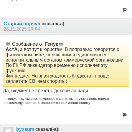
Старый ворчун
сказал(-а):
26.11.2025
20:04
Сообщение от
Генук
АстА
, а вот тут к юристам. В поправках говорится о
физическом лице, являющимся единоличным
исполнительным органом коммерческой организации.
По ГК РФ ликвидатор временно исполняет эту
функцию.
Фиг ведает. Но зная жадность бюджета - проще
заплатить СВ, чем спорить )
Да, бюджет не слезет с дохлой лошади.
... поскольку вышеизложенное в свете вышеуказанного влечет
нижеследующее по отношению к поименованному...
byxsum
сказал(-а):