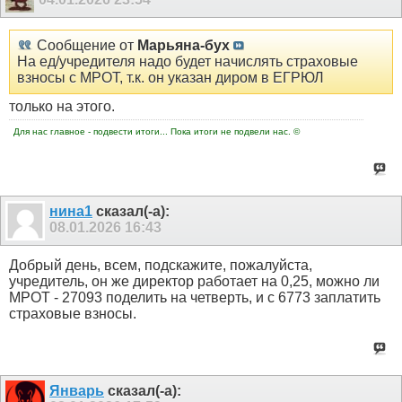
Сообщение от
Марьяна-бух
На ед/учредителя надо будет начислять страховые
взносы с МРОТ, т.к. он указан диром в ЕГРЮЛ
только на этого.
Для нас главное - подвести итоги... Пока итоги не подвели нас. ©
нина1
сказал(-а):
08.01.2026
16:43
Добрый день, всем, подскажите, пожалуйста,
учредитель, он же директор работает на 0,25, можно ли
МРОТ - 27093 поделить на четверть, и с 6773 заплатить
страховые взносы.
Январь
сказал(-а):