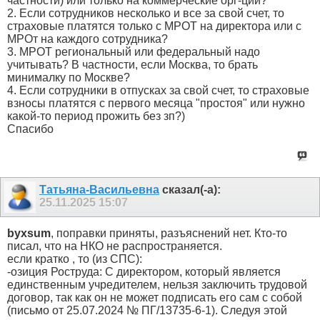
частности) или только на коммерческие орг-ции?
2. Если сотрудников несколько и все за свой счет, то
страховые платятся только с МРОТ на директора или с
МРОт на каждого сотрудника?
3. МРОТ региональный или федеральный надо
учитывать? В частности, если Москва, то брать
минималку по Москве?
4. Если сотрудники в отпусках за свой счет, то страховые
взносы платятся с первого месяца "простоя" или нужно
какой-то период прожить без зп?)
Спасибо
Татьяна-Васильевна
сказал(-а):
25.11.2025
15:07
byxsum
, поправки приняты, разъяснений нет. Кто-то
писал, что на НКО не распространяется.
если кратко , то (из СПС):
-озиция Роструда: С директором, который является
единственным учредителем, нельзя заключить трудовой
договор, так как он не может подписать его сам с собой
(письмо от 25.07.2024 № ПГ/13735-6-1). Следуя этой