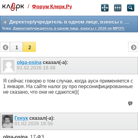
/
Форум Клерк.Ру
Святые угодники, Клерк без рекламы
прекрасен:)
Директор/учредитель в одном лице, взносы с 2026 по МРОТг
Тема:
Директор/учредитель в одном лице, взносы с 2026 по МРОТг
месяц
99
₽
3 месяца
1
2
259
₽
-10%
полгода
olga-osina
сказал(-а):
01.02.2026
18:48
499
₽
-15%
Отмена
Оплатить
Я сейчас говорю о том случае, когда аусн применяется с
1 января. На сайте налог ру про персонифицированные
не сказано, что они не сдаются(((
Генук
сказал(-а):
01.02.2026
18:56
olga-osina
, 17-ФЗ