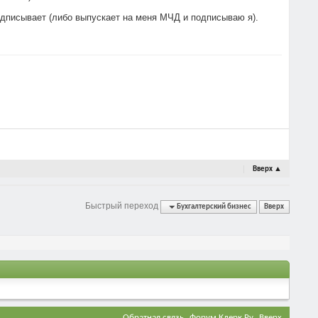
подписывает (либо выпускает на меня МЧД и подписываю я).
Вверх
▲
Быстрый переход
Бухгалтерский бизнес
Вверх
Обратная связь
Форум Клерк.Ру
Вверх