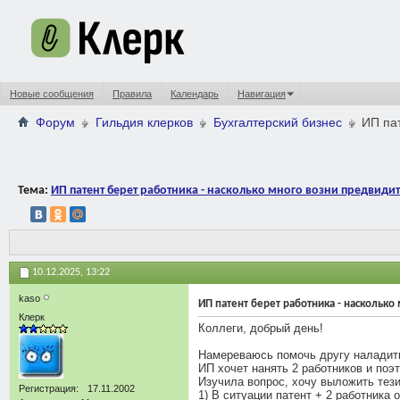
Новые сообщения
Правила
Календарь
Навигация
Форум
Гильдия клерков
Бухгалтерский бизнес
ИП пат
Тема:
ИП патент берет работника - насколько много возни предвидит
10.12.2025,
13:22
kaso
ИП патент берет работника - насколько
Клерк
Коллеги, добрый день!
Намереваюсь помочь другу наладить
ИП хочет нанять 2 работников и поэ
Изучила вопрос, хочу выложить тези
Регистрация
17.11.2002
1) В ситуации патент + 2 работника 