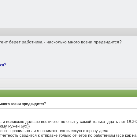
ент берет работника - насколько много возни предвидится?
ся?
 много возни предвидится?
 и возможно дальше вести его, но опыт у самой только -дцать лет ОСНО
тому нужен бух))
сно - правильно ли я понимаю техническую сторону дела:
отчетность сводится к отправке только отчетов по работникам (все как н