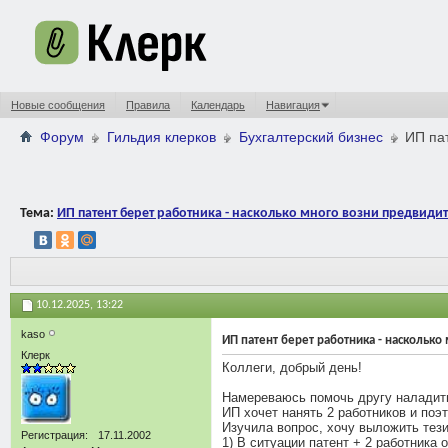
Новые сообщения
Правила
Календарь
Навигация
Форум
Гильдия клерков
Бухгалтерский бизнес
ИП пат
Тема:
ИП патент берет работника - насколько много возни предвидит
10.12.2025,
13:22
kaso
ИП патент берет работника - насколько
Клерк
Коллеги, добрый день!
Намереваюсь помочь другу наладить
ИП хочет нанять 2 работников и поэ
Изучила вопрос, хочу выложить тези
Регистрация
17.11.2002
1) В ситуации патент + 2 работника 