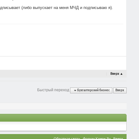
подписывает (либо выпускает на меня МЧД и подписываю я).
Вверх
▲
Быстрый переход
Бухгалтерский бизнес
Вверх
Обратная связь
Форум Клерк.Ру
Вверх