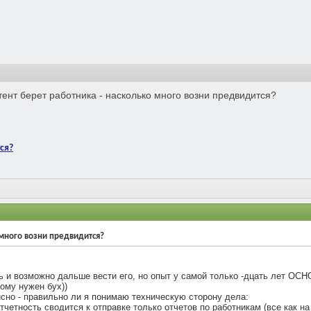
ент берет работника - насколько много возни предвидится?
ся?
 много возни предвидится?
 и возможно дальше вести его, но опыт у самой только -дцать лет ОСНО
тому нужен бух))
сно - правильно ли я понимаю техническую сторону дела:
отчетность сводится к отправке только отчетов по работникам (все как н